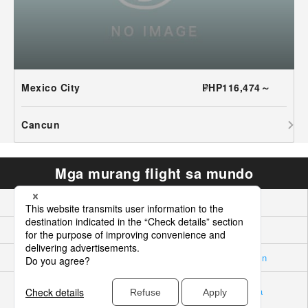
Mexico City
PHP116,474～
Cancun
Mga murang flight sa mundo
Asya
Hawaii Pacific
Hilagang Amerika
Europa
Oseaniya
Gitnang silangan
Central America at ang
Timog Amerika
Caribbean