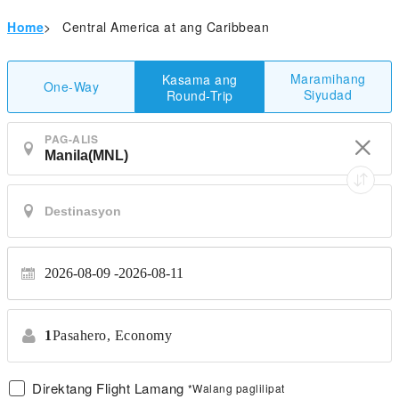
Home
>
Central America at ang Caribbean
Maramihang
Kasama ang
One-Way
Siyudad
Round-Trip
PAG-ALIS
2026-08-09
2026-08-11
1
Pasahero,
Economy
Direktang Flight Lamang
*Walang paglilipat