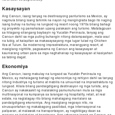
Kasaysayan
Ang Cancun, isang tanyag na destinasyong panturismo sa Mexico, ay
nagmula bilang isang tahimik na nayon ng mangingisda bago ito naging
isang buhay na buhay na lungsod ng resort noong 1970s bilang bahagi
ng proyekto ng pamahalaan upang palakasin ang turismo. Matatagpuan
sa hilagang-silangang baybayin ng Yucatán Peninsula, tanyag ang
Cancun dahil sa mga puting buhangin nitong dalampasigan, mala-asul
na tubig, at kalapitan sa makasaysayang mga lugar tulad ng Chichen
Itza at Tulum. Sa modernong imprastraktura, marangyang resort, at
masiglang nightlife, pagsasama ng Cancun ang kasaysayan at
kaunlarang urban para sa mga naghahanap ng kasaysayan at kasiyahan
sa tabing dagat.
Ekonomiya
Ang Cancun, isang makulay na lungsod sa Yucatán Peninsula ng
Mexico, ay mahalagang bahagi ng ekonomiya ng rehiyon dahil sa tanyag
nitong industriya ng turismo at mabilis na umuunlad na imprastraktura ng
lungsod. Kilala bilang pandaigdigang destinasyon ng mga turista, ang
Cancun ay nakakaakit ng malalaking pamumuhunan mula sa mga
multinasyonal na kumpanya sa larangan ng hospitality, retail, at real
estate, na naglalagay rito bilang mahalagang manlalaro sa
pandaigdigang ekonomiya. Ang masiglang negosyo nito, na
sinusuportahan ng makabagong pasilidad, mga internasyonal na
paliparan, at malawak na transportasyon, ay nagbibigay-daan sa
maayos na kalakalan at koneksyon. Ang urbanong lawak ng Cancun, na