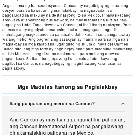
Ang sistema ng transportasyon sa Cancun ay nagbibigay ng maraming
opsyon para sa bawat uri ng manlalakbay, na nagpapadali sa
paggalugad sa makulay na destinasyong ito sa Mexico. Pinakasikat ang
abot-kaya at epektibong bus network, na may madalas na ruta na nag-
uugnay sa Hotel Zone, downtown Cancun, at iba’t ibang atraksyon. Para
sa mas malayang biyahe, maraming taxi ang magagamit, ngunit
mahalagang magkasundo sa pamasahe dahil karamihan sa mga taxi ay
walang metro. Ang pagrenta ng sasakyan ay mainam para sa mga nais
maglakbay sa mga kalapit na lugar tulad ng Tulum o Playa del Carmen.
Bukod dito, ang mga ferry ay nagbibigay-daan para madaling makarating
sa Isla Mujeres, isang sikat na destinasyon para sa isang araw na
paglalakbay. Sa iba’t ibang opsyong ito, simple at abot-kaya ang
paglibot sa Cancun, na nagbibigay ng maginhawang karanasan sa
paglalakbay.
Mga Madalas Itanong sa Paglalakbay
Ilang paliparan ang meron sa Cancun?
Ang Cancun ay may isang pangunahing paliparan,
ang Cancun International Airport na pangalawang
pinakamalaking paliparan sa Mexico.