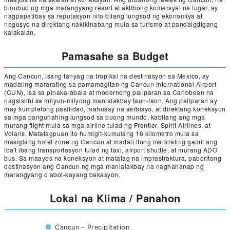
binubuo ng mga marangyang resort at aktibong komersyal na lugar, ay
nagpapatibay sa reputasyon nito bilang lungsod ng ekonomiya at
negosyo na direktang nakikinabang mula sa turismo at pandaigdigang
kalakalan.
Pamasahe sa Budget
Ang Cancun, isang tanyag na tropikal na destinasyon sa Mexico, ay
madaling mararating sa pamamagitan ng Cancun International Airport
(CUN), isa sa pinaka-abala at modernong paliparan sa Caribbean na
nagsisilbi sa milyun-milyong manlalakbay taun-taon. Ang paliparan ay
may kumpletong pasilidad, mahusay na serbisyo, at direktang koneksyon
sa mga pangunahing lungsod sa buong mundo, kabilang ang mga
murang flight mula sa mga airline tulad ng Frontier, Spirit Airlines, at
Volaris. Matatagpuan ito humigit-kumulang 16 kilometro mula sa
masiglang hotel zone ng Cancun at madali itong mararating gamit ang
iba't ibang transportasyon tulad ng taxi, airport shuttle, at murang ADO
bus. Sa maayos na koneksyon at matatag na imprastraktura, paboritong
destinasyon ang Cancun ng mga manlalakbay na naghahanap ng
marangyang o abot-kayang bakasyon.
Lokal na Klima / Panahon
Cancun - Precipitation