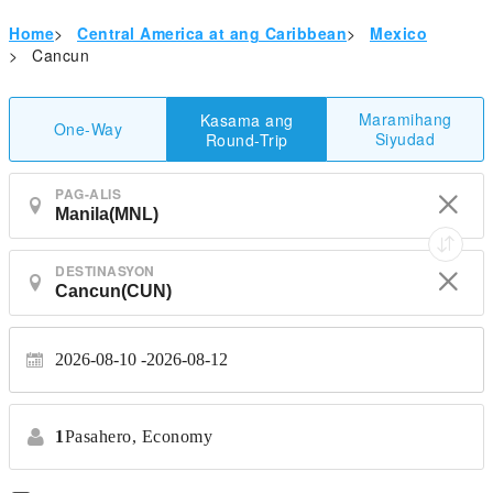
Home
>
Central America at ang Caribbean
>
Mexico
>
Cancun
Maramihang
Kasama ang
One-Way
Siyudad
Round-Trip
PAG-ALIS
DESTINASYON
2026-08-10
2026-08-12
1
Pasahero,
Economy