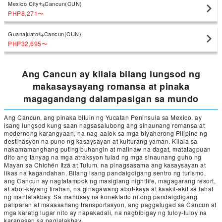
Mexico City
Cancun(CUN)
PHP8,271
〜
Guanajuato
Cancun(CUN)
PHP32,695
〜
Ang Cancun ay kilala bilang lungsod ng
makasaysayang romansa at pinaka
magagandang dalampasigan sa mundo
Ang Cancun, ang pinaka bituin ng Yucatan Peninsula sa Mexico, ay
isang lungsod kung saan nagsasalubong ang sinaunang romansa at
modernong karangyaan, na nag-aalok sa mga biyaherong Pilipino ng
destinasyon na puno ng kasaysayan at kulturang yaman. Kilala sa
nakamamanghang puting buhangin at malinaw na dagat, matatagpuan
dito ang tanyag na mga atraksyon tulad ng mga sinaunang guho ng
Mayan sa Chichén Itzá at Tulum, na pinagsasama ang kasaysayan at
likas na kagandahan. Bilang isang pandaigdigang sentro ng turismo,
ang Cancun ay nagtatampok ng masiglang nightlife, magagarang resort,
at abot-kayang tirahan, na ginagawang abot-kaya at kaakit-akit sa lahat
ng manlalakbay. Sa mahusay na konektado nitong pandaigdigang
paliparan at maaasahang transportasyon, ang paggalugad sa Cancun at
mga karatig lugar nito ay napakadali, na nagbibigay ng tuloy-tuloy na
karanasan sa paglalakbay.