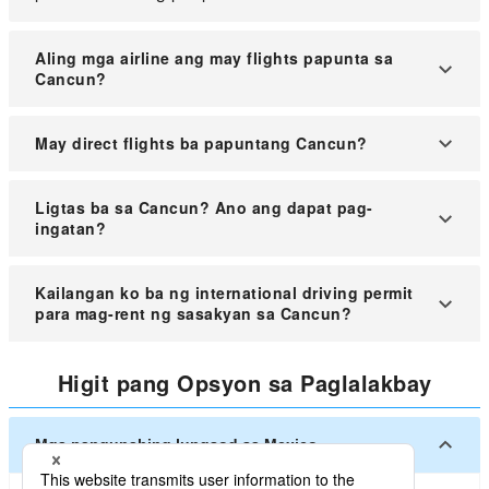
Aling mga airline ang may flights papunta sa
Cancun?
Maraming airline mula sa Mexico at mga kalapit na
May direct flights ba papuntang Cancun?
bansa, tulad ng Estados Unidos, ang may flights
papunta sa Cancun.
Sa kasalukuyan, walang direktang paglipad mula
Ligtas ba sa Cancun? Ano ang dapat pag-
Pilipinas papuntang Cancun. Karamihan sa mga
ingatan?
ruta ay may connecting flight.
Karaniwang ligtas sa Cancun at ito ang isa sa mga
Kailangan ko ba ng international driving permit
pinaka ligtas na lugar sa Mexico.
para mag-rent ng sasakyan sa Cancun?
Maaaring kailanganin ang pandaigdigang lisensya
Higit pang Opsyon sa Paglalakbay
sa pagmamaneho kapag nagre-renta ng sasakyan.
Mainam na ihanda ito nang maaga para sa mas
maayos na proseso.
Mga pangunahing lungsod sa Mexico