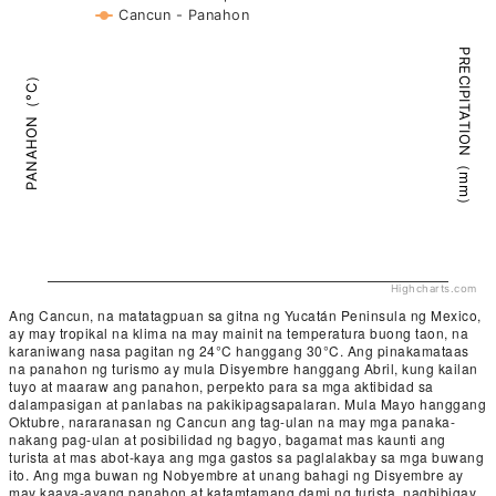
Cancun - Panahon
PRECIPITATION（mm）
PANAHON（°C）
Highcharts.com
Ang Cancun, na matatagpuan sa gitna ng Yucatán Peninsula ng Mexico,
ay may tropikal na klima na may mainit na temperatura buong taon, na
karaniwang nasa pagitan ng 24°C hanggang 30°C. Ang pinakamataas
na panahon ng turismo ay mula Disyembre hanggang Abril, kung kailan
tuyo at maaraw ang panahon, perpekto para sa mga aktibidad sa
dalampasigan at panlabas na pakikipagsapalaran. Mula Mayo hanggang
Oktubre, nararanasan ng Cancun ang tag-ulan na may mga panaka-
nakang pag-ulan at posibilidad ng bagyo, bagamat mas kaunti ang
turista at mas abot-kaya ang mga gastos sa paglalakbay sa mga buwang
ito. Ang mga buwan ng Nobyembre at unang bahagi ng Disyembre ay
may kaaya-ayang panahon at katamtamang dami ng turista, nagbibigay