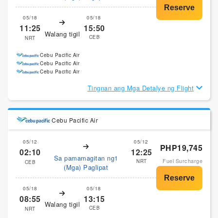
05/18
05/18
11:25
15:50
Walang tigil
CEB
NRT
Cebu Pacific Air
Cebu Pacific Air
Cebu Pacific Air
Tingnan ang Mga Detalye ng Flight
Cebu Pacific Air
05/12
05/12
PHP19,745
02:10
12:25
Sa pamamagitan ng1
Fuel Surcharge
NRT
CEB
(Mga) Paglipat
05/18
05/18
08:55
13:15
Walang tigil
CEB
NRT