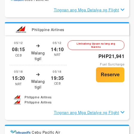
Tingnan ang Mga Detalye ng Flight
Philippine Airlines
05/12
05/12
Limitadong Upuan na lang ang
Natitira
08:15
14:10
Walang
NRT
PHP21,941
CEB
tigil
Fuel Surcharge
05/18
05/18
15:20
19:35
Walang
CEB
NRT
tigil
Philippine Airlines
Philippine Airlines
Tingnan ang Mga Detalye ng Flight
Cebu Pacific Air