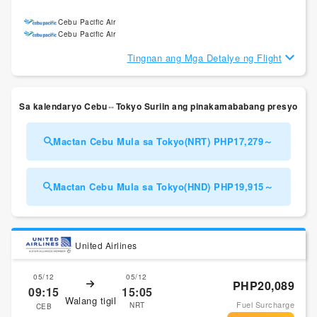
Cebu Pacific Air
Cebu Pacific Air
Tingnan ang Mga Detalye ng Flight
Sa kalendaryo Cebu⇔Tokyo Suriin ang pinakamababang presyo
Mactan Cebu Mula sa Tokyo(NRT) PHP17,279～
Mactan Cebu Mula sa Tokyo(HND) PHP19,915～
United Airlines
05/12
05/12
PHP20,089
09:15
15:05
Walang tigil
Fuel Surcharge
NRT
CEB