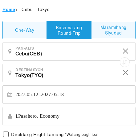
Home
>
Cebu→Tokyo
Maramihang
Kasama ang
One-Way
Siyudad
Round-Trip
PAG-ALIS
DESTINASYON
2027-05-12
2027-05-18
1
Pasahero,
Economy
Direktang Flight Lamang
*Walang paglilipat