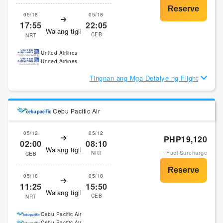
05/18
05/18
17:55
22:05
Walang tigil
CEB
NRT
United Airlines
United Airlines
Tingnan ang Mga Detalye ng Flight
Cebu Pacific Air
05/12
05/12
PHP19,120
02:00
08:10
Walang tigil
Fuel Surcharge
NRT
CEB
05/18
05/18
11:25
15:50
Walang tigil
CEB
NRT
Cebu Pacific Air
Cebu Pacific Air