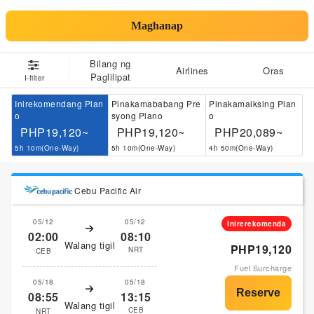
Maghanap
Bilang ng
Airlines
Oras
Paglilipat
I-filter
Inirekomendang Plan
Pinakamababang Pre
Pinakamaiksing Plan
o
syong Plano
o
PHP19,120~
PHP19,120~
PHP20,089~
5h 10m(One-Way)
5h 10m(One-Way)
4h 50m(One-Way)
Cebu Pacific Air
05/12
05/12
Inirerekomenda
02:00
08:10
Walang tigil
PHP19,120
NRT
CEB
Fuel Surcharge
05/18
05/18
08:55
13:15
Walang tigil
CEB
NRT