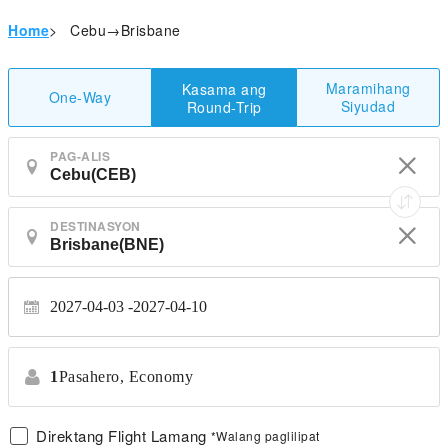
Home
>
Cebu→Brisbane
Maramihang
Kasama ang
One-Way
Siyudad
Round-Trip
PAG-ALIS
DESTINASYON
2027-04-03
2027-04-10
1
Pasahero,
Economy
Direktang Flight Lamang
*Walang paglilipat