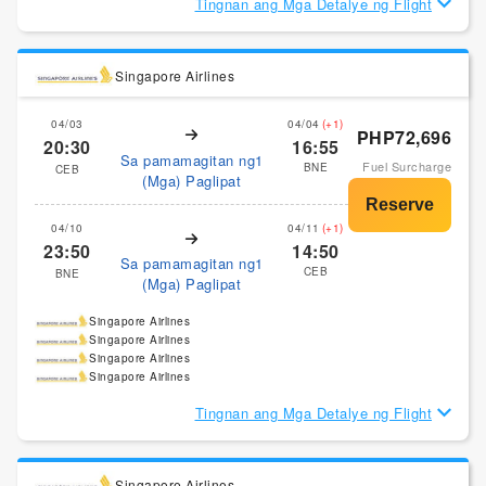
Tingnan ang Mga Detalye ng Flight
Singapore Airlines
04/03
04/04
(+1)
PHP72,696
20:30
16:55
Sa pamamagitan ng1
Fuel Surcharge
BNE
CEB
(Mga) Paglipat
04/10
04/11
(+1)
23:50
14:50
Sa pamamagitan ng1
CEB
BNE
(Mga) Paglipat
Singapore Airlines
Singapore Airlines
Singapore Airlines
Singapore Airlines
Tingnan ang Mga Detalye ng Flight
Singapore Airlines