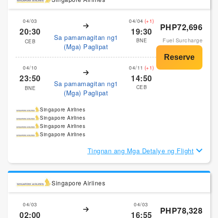
04/03
04/04
(+1)
PHP72,696
20:30
19:30
Sa pamamagitan ng1
Fuel Surcharge
BNE
CEB
(Mga) Paglipat
04/10
04/11
(+1)
23:50
14:50
Sa pamamagitan ng1
CEB
BNE
(Mga) Paglipat
Singapore Airlines
Singapore Airlines
Singapore Airlines
Singapore Airlines
Tingnan ang Mga Detalye ng Flight
Singapore Airlines
04/03
04/03
PHP78,328
02:00
16:55