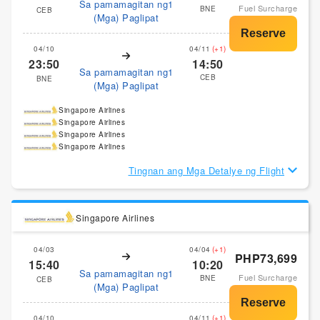
Sa pamamagitan ng1
Fuel Surcharge
BNE
CEB
(Mga) Paglipat
04/10
04/11
(+1)
23:50
14:50
Sa pamamagitan ng1
CEB
BNE
(Mga) Paglipat
Singapore Airlines
Singapore Airlines
Singapore Airlines
Singapore Airlines
Tingnan ang Mga Detalye ng Flight
Singapore Airlines
04/03
04/04
(+1)
PHP73,699
15:40
10:20
Sa pamamagitan ng1
Fuel Surcharge
BNE
CEB
(Mga) Paglipat
04/10
04/11
(+1)