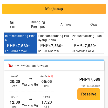
Maghanap
Bilang ng
Airlines
Oras
Paglilipat
I-filter
Inirekomendang Plan
Pinakamababang Pre
Pinakamaiksing Plan
o
syong Plano
o
PHP47,589~
PHP47,589~
PHP47,589~
6h 45m(One-Way)
6h 45m(One-Way)
6h 45m(One-Way)
Qantas Airways
04/03
04/04
(+1)
PHP47,589
20:20
05:05
Walang tigil
Fuel Surcharge
BNE
CEB
04/10
04/10
12:30
17:20
Walang tigil
CEB
BNE