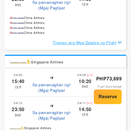
Sa pamamagitan ng1
CEB
BNE
(Mga) Paglipat
China Airlines
China Airlines
China Airlines
China Airlines
Tingnan ang Mga Detalye ng Flight
Singapore Airlines
04/03
04/04
(+1)
PHP73,699
15:40
10:20
Sa pamamagitan ng1
Fuel Surcharge
BNE
CEB
(Mga) Paglipat
04/10
04/11
(+1)
23:50
14:50
Sa pamamagitan ng1
CEB
BNE
(Mga) Paglipat
Singapore Airlines