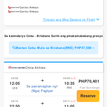
Qantas Airways
Qantas Airways
Tingnan ang Mga Detalye ng Flight
Sa kalendaryo Cebu⇔Brisbane Suriin ang pinakamababang presyo
Mactan Cebu Mula sa Brisbane(BNE) PHP47,588～
China Airlines
04/03
04/04
(+1)
PHP70,401
12:05
10:35
Sa pamamagitan ng1
Fuel Surcharge
BNE
CEB
(Mga) Paglipat
04/10
04/11
(+1)
22:50
11:05