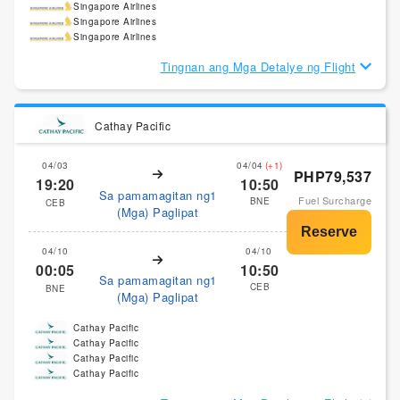
Singapore Airlines
Singapore Airlines
Singapore Airlines
Tingnan ang Mga Detalye ng Flight
Cathay Pacific
04/03
04/04
(+1)
PHP79,537
19:20
10:50
Sa pamamagitan ng1
Fuel Surcharge
BNE
CEB
(Mga) Paglipat
04/10
04/10
00:05
10:50
Sa pamamagitan ng1
CEB
BNE
(Mga) Paglipat
Cathay Pacific
Cathay Pacific
Cathay Pacific
Cathay Pacific