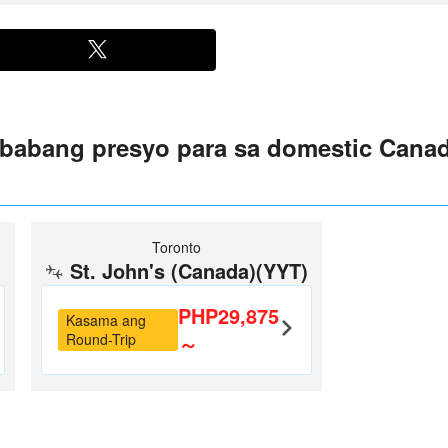
abang presyo para sa domestic Canada
Toronto
)
St. John's (Canada)(YYT)
PHP29,875
Kasama ang
Round-Trip
～