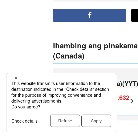
Ihambing ang pinakamab
(Canada)
Vancouver
St. John's (Canada)(YYT
PHP29,632
Kasama ang
Round-Trip
～