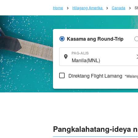
Home
Hilagang Amerika
Canada
S
Kasama ang Round-Trip
PAG-ALIS
Direktang Flight Lamang
*Walang
Pangkalahatang-ideya n