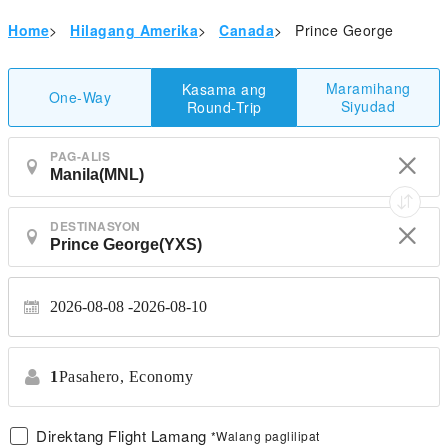
Home
>
Hilagang Amerika
>
Canada
>
Prince George
Maramihang
Kasama ang
One-Way
Siyudad
Round-Trip
PAG-ALIS
DESTINASYON
2026-08-08
2026-08-10
1
Pasahero,
Economy
Direktang Flight Lamang
*Walang paglilipat