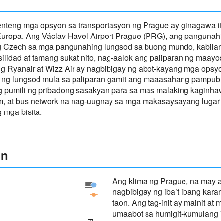
yenteng mga opsyon sa transportasyon ng Prague ay ginagawa i
uropa. Ang Václav Havel Airport Prague (PRG), ang pangunah
ng Czech sa mga pangunahing lungsod sa buong mundo, kabilan
ilidad at tamang sukat nito, nag-aalok ang paliparan ng maayo
g Ryanair at Wizz Air ay nagbibigay ng abot-kayang mga opsyon
ro ng lungsod mula sa paliparan gamit ang maaasahang pampubl
i ring pumili ng pribadong sasakyan para sa mas malaking kagin
m, at bus network na nag-uugnay sa mga makasaysayang lugar 
 mga bisita.
on
Ang klima ng Prague, na may a
Prague - Precipitation
nagbibigay ng iba’t ibang kara
Prague - Panahon
taon. Ang tag-init ay mainit a
umaabot sa humigit-kumulang 