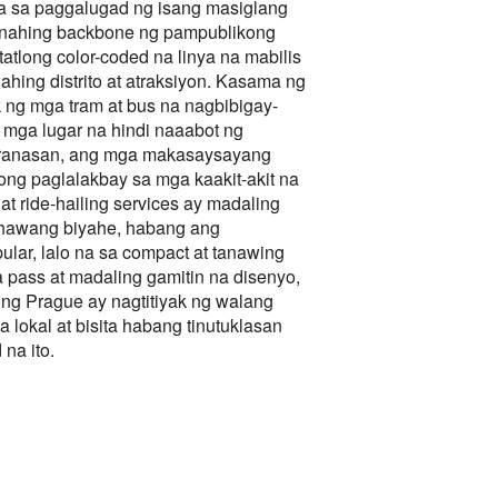
 sa paggalugad ng isang masiglang
unahing backbone ng pampublikong
tatlong color-coded na linya na mabilis
ing distrito at atraksiyon. Kasama ng
ng mga tram at bus na nagbibigay-
mga lugar na hindi naaabot ng
aranasan, ang mga makasaysayang
ong paglalakbay sa mga kaakit-akit na
at ride-hailing services ay madaling
hawang biyahe, habang ang
ular, lalo na sa compact at tanawing
pass at madaling gamitin na disenyo,
 ng Prague ay nagtitiyak ng walang
lokal at bisita habang tinutuklasan
na ito.