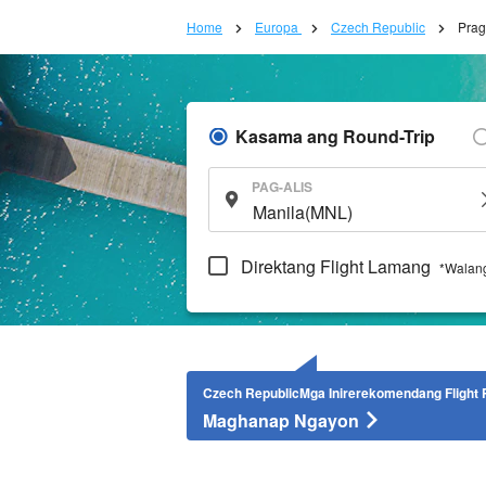
Home
Europa
Czech Republic
Pra
Kasama ang Round-Trip
PAG-ALIS
Direktang Flight Lamang
*Walang
Czech RepublicMga Inirerekomendang Flight P
Maghanap Ngayon