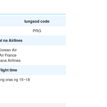
lungsod code
PRG
t na Airlines
Korean Air
Air France
ana Airlines
light time
ang oras ng 15~18