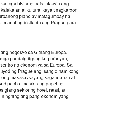
 sa mga bisitang nais tuklasin ang
kalakalan at kultura, kaya’t nagkaroon
ng urbanong plano ay matagumpay na
 madaling bisitahin ang Prague para
gang negosyo sa Gitnang Europa.
g mga pandaigdigang korporasyon,
 sentro ng ekonomiya sa Europa. Sa
guyod ng Prague ang isang dinamikong
ghalong makasaysayang kagandahan at
od pa rito, malaki ang papel ng
lang sektor ng hotel, retail, at
gniningning ang pang-ekonomiyang