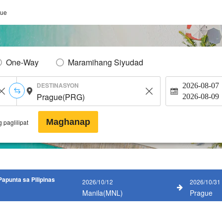
gue
One-Way
Maramihang Siyudad
DESTINASYON
2026-08-07
2026-08-09
Maghanap
 paglilipat
apunta sa Pilipinas
2026/10/12
2026/10/31
Manila(MNL)
Prague