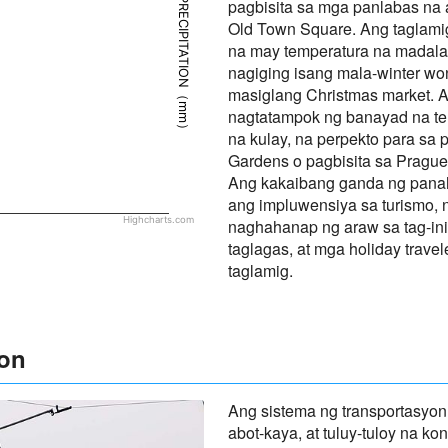
PRECIPITATION（mm）
pagbisita sa mga panlabas na a
Old Town Square. Ang taglami
na may temperatura na madalas
nagiging isang mala-winter wo
masiglang Christmas market. A
nagtatampok ng banayad na te
na kulay, na perpekto para sa 
Gardens o pagbisita sa Prague 
Ang kakaibang ganda ng panah
ang impluwensiya sa turismo, 
Highcharts.com
naghahanap ng araw sa tag-init
taglagas, at mga holiday trav
taglamig.
yon
Ang sistema ng transportasyon 
abot-kaya, at tuluy-tuloy na kon