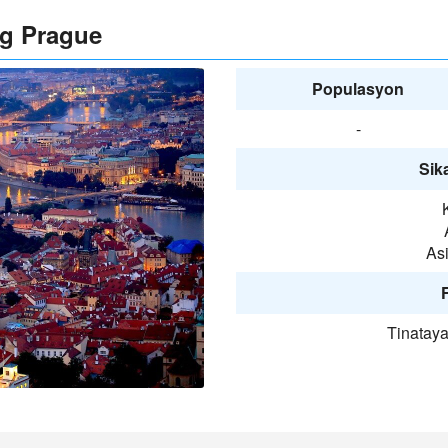
ng Prague
Populasyon
-
Sika
Asi
F
Tinatay