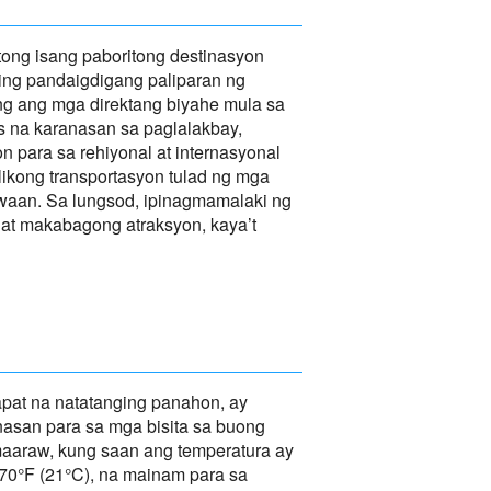
tong isang paboritong destinasyon
ing pandaigdigang paliparan ng
g ang mga direktang biyahe mula sa
s na karanasan sa paglalakbay,
 para sa rehiyonal at internasyonal
ikong transportasyon tulad ng mga
hawaan. Sa lungsod, ipinagmamalaki ng
at makabagong atraksyon, kaya’t
pat na natatanging panahon, ay
nasan para sa mga bisita sa buong
t maaraw, kung saan ang temperatura ay
70°F (21°C), na mainam para sa