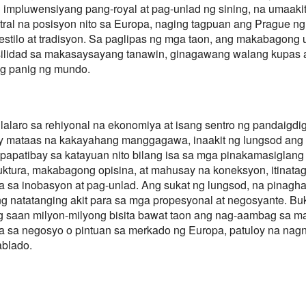
 impluwensiyang pang-royal at pag-unlad ng sining, na umaakit
ral na posisyon nito sa Europa, naging tagpuan ang Prague ng 
g estilo at tradisyon. Sa paglipas ng mga taon, ang makabago
ilidad sa makasaysayang tanawin, ginagawang walang kupas at
ng panig ng mundo.
laro sa rehiyonal na ekonomiya at isang sentro ng pandaigdi
may mataas na kakayahang manggagawa, inaakit ng lungsod an
apatibay sa katayuan nito bilang isa sa mga pinakamasiglang
ktura, makabagong opisina, at mahusay na koneksyon, itinata
a sa inobasyon at pag-unlad. Ang sukat ng lungsod, na pina
 natatanging akit para sa mga propesyonal at negosyante. Buk
 saan milyon-milyong bisita bawat taon ang nag-aambag sa masig
ara sa negosyo o pintuan sa merkado ng Europa, patuloy na na
ablado.