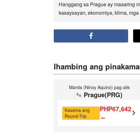
Hanggang sa Prague ay maaaring ma
kasaysayan, ekonomiya, klima, mga p
Ihambing ang pinakama
Manila (Ninoy Aquino) pag-alis
Prague(PRG)
PHP67,642
Kasama ang
Round-Trip
～