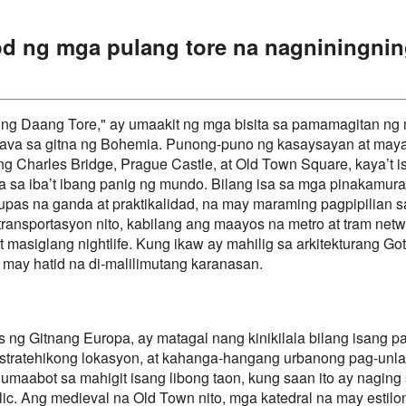
d ng mga pulang tore na nagniningning
d ng Daang Tore," ay umaakit ng mga bisita sa pamamagitan n
ltava sa gitna ng Bohemia. Punong-puno ng kasaysayan at maya
ng Charles Bridge, Prague Castle, at Old Town Square, kaya’t
 sa iba’t ibang panig ng mundo. Bilang isa sa mga pinakamura
as na ganda at praktikalidad, na may maraming pagpipilian sa
ransportasyon nito, kabilang ang maayos na metro at tram net
masiglang nightlife. Kung ikaw ay mahilig sa arkitekturang Got
ay hatid na di-malilimutang karanasan.
ng Gitnang Europa, ay matagal nang kinikilala bilang isang p
stratehikong lokasyon, at kahanga-hangang urbanong pag-unla
maabot sa mahigit isang libong taon, kung saan ito ay naging se
. Ang medieval na Old Town nito, mga katedral na may estilon