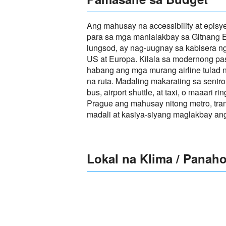
Ang mahusay na accessibility at epis
para sa mga manlalakbay sa Gitnang E
lungsod, ay nag-uugnay sa kabisera 
US at Europa. Kilala sa modernong pas
habang ang mga murang airline tulad n
na ruta. Madaling makarating sa sent
bus, airport shuttle, at taxi, o maaar
Prague ang mahusay nitong metro, tra
madali at kasiya-siyang maglakbay ang
Lokal na Klima / Panah