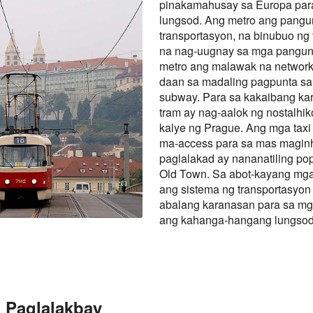
pinakamahusay sa Europa para
lungsod. Ang metro ang pang
transportasyon, na binubuo ng 
na nag-uugnay sa mga pangunah
metro ang malawak na network 
daan sa madaling pagpunta sa 
subway. Para sa kakaibang k
tram ay nag-aalok ng nostalhik
kalye ng Prague. Ang mga taxi 
ma-access para sa mas magin
paglalakad ay nananatiling pop
Old Town. Sa abot-kayang mga 
ang sistema ng transportasyon
abalang karanasan para sa mga 
ang kahanga-hangang lungsod 
 Paglalakbay