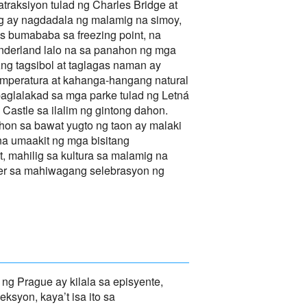
traksiyon tulad ng Charles Bridge at
g ay nagdadala ng malamig na simoy,
 bumababa sa freezing point, na
nderland lalo na sa panahon ng mga
ng tagsibol at taglagas naman ay
mperatura at kahanga-hangang natural
paglalakad sa mga parke tulad ng Letná
Castle sa ilalim ng gintong dahon.
on sa bawat yugto ng taon ay malaki
na umaakit ng mga bisitang
, mahilig sa kultura sa malamig na
eler sa mahiwagang selebrasyon ng
ng Prague ay kilala sa episyente,
eksyon, kaya’t isa ito sa