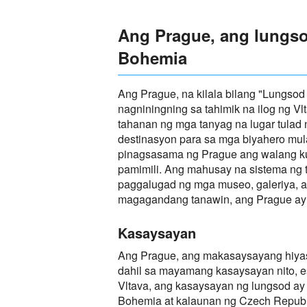
Ang Prague, ang lungso
Bohemia
Ang Prague, na kilala bilang "Lungso
nagniningning sa tahimik na ilog ng V
tahanan ng mga tanyag na lugar tulad 
destinasyon para sa mga biyahero mula
pinagsasama ng Prague ang walang kup
pamimili. Ang mahusay na sistema ng t
paggalugad ng mga museo, galeriya, at 
magagandang tanawin, ang Prague ay m
Kasaysayan
Ang Prague, ang makasaysayang hiyas 
dahil sa mayamang kasaysayan nito, e
Vltava, ang kasaysayan ng lungsod ay u
Bohemia at kalaunan ng Czech Republic