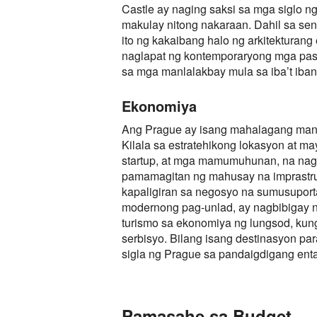
Castle ay naging saksi sa mga siglo ng
makulay nitong nakaraan. Dahil sa sent
ito ng kakaibang halo ng arkitekturan
naglapat ng kontemporaryong mga pas
sa mga manlalakbay mula sa iba’t iba
Ekonomiya
Ang Prague ay isang mahalagang manla
Kilala sa estratehikong lokasyon at 
startup, at mga mamumuhunan, na nagp
pamamagitan ng mahusay na imprastru
kapaligiran sa negosyo na sumusuport
modernong pag-unlad, ay nagbibigay ng
turismo sa ekonomiya ng lungsod, kung
serbisyo. Bilang isang destinasyon p
sigla ng Prague sa pandaigdigang ent
Pamasahe sa Budget