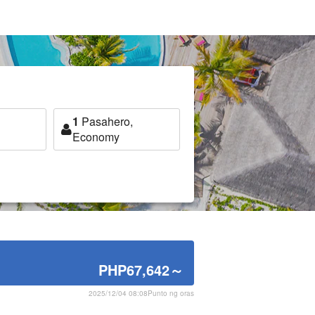
1
Pasahero,
Economy
PHP67,642
～
2025/12/04 08:08Punto ng oras