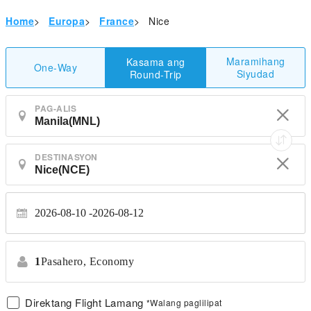
Home
>
Europa
>
France
>
Nice
Maramihang
Kasama ang
One-Way
Siyudad
Round-Trip
PAG-ALIS
DESTINASYON
2026-08-10
2026-08-12
1
Pasahero,
Economy
Direktang Flight Lamang
*Walang paglilipat