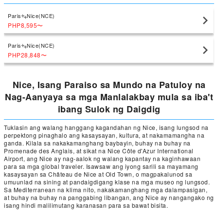
Paris
Nice(NCE)
PHP8,595
〜
Paris
Nice(NCE)
PHP28,848
〜
Nice, Isang Paraiso sa Mundo na Patuloy na
Nag-Aanyaya sa mga Manlalakbay mula sa iba't
ibang Sulok ng Daigdig
Tuklasin ang walang hanggang kagandahan ng Nice, isang lungsod na
perpektong pinaghalo ang kasaysayan, kultura, at nakamamangha na
ganda. Kilala sa nakakamanghang baybayin, buhay na buhay na
Promenade des Anglais, at sikat na Nice Côte d'Azur International
Airport, ang Nice ay nag-aalok ng walang kapantay na kaginhawaan
para sa mga global traveler. Isawsaw ang iyong sarili sa mayamang
kasaysayan sa Château de Nice at Old Town, o magpakalunod sa
umuunlad na sining at pandaigdigang klase na mga museo ng lungsod.
Sa Mediterranean na klima nito, nakakamanghang mga dalampasigan,
at buhay na buhay na panggabing libangan, ang Nice ay nangangako ng
isang hindi malilimutang karanasan para sa bawat bisita.