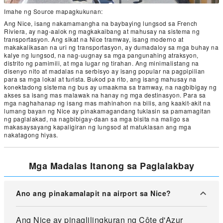
Imahe ng Source mapagkukunan:
Ang Nice, isang nakamamangha na baybaying lungsod sa French
Riviera, ay nag-aalok ng magkakaibang at mahusay na sistema ng
transportasyon. Ang sikat na Nice tramway, isang moderno at
makakalikasan na uri ng transportasyon, ay dumadaloy sa mga buhay na
kalye ng lungsod, na nag-uugnay sa mga pangunahing atraksyon,
distrito ng pamimili, at mga lugar ng tirahan. Ang minimalistang na
disenyo nito at madalas na serbisyo ay isang popular na pagpipilian
para sa mga lokal at turista. Bukod pa rito, ang isang mahusay na
konektadong sistema ng bus ay umaakma sa tramway, na nagbibigay ng
akses sa isang mas malawak na hanay ng mga destinasyon. Para sa
mga naghahanap ng isang mas mahinahon na bilis, ang kaakit-akit na
lumang bayan ng Nice ay pinakamagandang tuklasin sa pamamagitan
ng paglalakad, na nagbibigay-daan sa mga bisita na maligo sa
makasaysayang kapaligiran ng lungsod at matuklasan ang mga
nakatagong hiyas.
Mga Madalas Itanong sa Paglalakbay
Ano ang pinakamalapit na airport sa Nice?
Ang Nice ay pinaglilingkuran ng Côte d'Azur