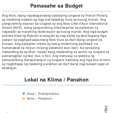
Pamasahe sa Budget
Ang Nice, isang napakagandang baybaying lungsod sa French Riviera,
ay madaling maabot ng mga manlalakbay mula sa buong mundo. Ang
pangunahing daanan sa lungsod ay ang Nice Côte d'Azur International
Airport (NCE), isang pangunahing internasyonal na paliparan na
nagsisilbi sa maraming destinasyon sa buong mundo. Ang mga budget
airlines tulad ng Ryanair at easyJet ay nag-aalok ng abot-kayang mga
opsyon sa paglipad papuntang Nice mula sa iba't ibang lungsod sa
Europe. Ang paliparan mismo ay isang modernong pasilidad, na
humahawak sa milyun-milyong pasahero taun-taon. Sa sandaling
makarating ka sa Nice, madali kang makarating sa sentro ng lungsod sa
pamamagitan ng taxi, bus, o tren. Ang mahusay na sistema ng
pampublikong transportasyon ng lungsod, kabilang ang mga bus at tram,
ay nagbibigay ng madaling puntahan sa iba't ibang mga kalapit lugar at
atraksyon.
Lokal na Klima / Panahon
Nice - Precipitation
Nice - Panahon