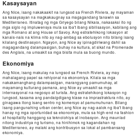
Kasaysayan
Ang Nice, isang nakakaakit na lungsod sa French Riviera, ay mayaman
sa kasaysayan na magkakaugnay sa magagandang tanawin sa
Mediterraneo. Itinatag ng mga Griyego bilang Nikaia, nakasaksi ito ng
mga siglo ng impluwensya mula sa iba't ibang sibilisasyon, kabilang ang
mga Romano at ang House of Savoy. Ang estratehikong lokasyon at
kanais-nais na klima nito ay nag-ambag sa ebolusyon nito bilang isang
kilalang destinasyon. Ngayon, ang Nice ay ipinagdiriwang dahil sa
magagandang dalampasigan, buhay na kultura, at sikat na Promenade
des Anglais, na umaakit sa mga bisita mula sa buong mundo.
Ekonomiya
Ang Nice, isang makulay na lungsod sa French Riviera, ay may
mahalagang papel sa rehiyonal na ekonomiya. Kilala sa mga
nakakamanghang dalampasigan, marangyang pamumuhay, at
mayamang kulturang pamana, ang Nice ay umaakit sa mga
internasyonal na negosyo at turista. Ang estratehikong lokasyon ng
lungsod, kasama ang pandaigdigang klase na imprastraktura nito, ay
ginagawa itong isang sentro ng komersyo at pamumuhunan. Bilang
isang pangunahing urban center, ang Nice ay nag-aalok ng iba't ibang
hanay ng mga oportunidad sa ekonomiya, mula sa high-end na fashion
at hospitality hanggang sa teknolohiya at inobasyon. Ang maunlad
nitong industriya ng turismo, na hinihimok ng kagandahan ng
Mediterraneo, ay malaki ang kontribusyon sa lokal at pambansang
ekonomiya.