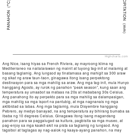
PRECIPITATION（mm）
PANAHON（°C）
Highcharts.com
Ang Nice, isang hiyas sa French Riviera, ay mayroong klima ng
Mediterraneo na nailalarawan ng mainit at tuyong tag-init at malamig at
basang taglamig. Ang lungsod ay tinatamasa ang mahigit sa 300 araw
ng sikat ng araw taun-taon, ginagawa itong isang perpektong
destinasyon para sa mga mahilig sa araw. Ang mga tag-init, mula Hunyo
hanggang Agosto, ay rurok ng panahon “peak season”, kung saan ang
temperatura ay umaabot sa mataas na 20s at mababang 30s Celsius.
Ang panahong ito ay perpekto para sa mga mahilig sa dalampasigan,
mga mahilig sa mga isport na pantubig, at mga nagnanais ng mga
aktibidad sa labas. Ang mga taglamig, mula Disyembre hanggang
Pebrero, ay medyo banayad, na ang temperatura ay bihirang bumaba sa
ibaba ng 10 degrees Celsius. Ginagawa itong isang magandang
panahon para sa paggalugad sa kultura, pagbisita sa mga museo, at
pag-enjoy sa mga kaakit-akit na pista sa taglamig ng lungsod. Ang
tagsibol at taglagas ay nag-aalok ng kaaya-ayang panahon, na may