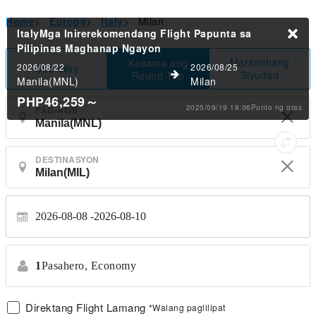
Home
>
Europa
>
Italy
>
Milan
ItalyMga Inirerekomendang Flight Papunta sa
Pilipinas
Maghanap Ngayon
Maramihang
Kasama ang
2026/08/22
2026/08/25
One-Way
Siyudad
Round-Trip
Manila(MNL)
Milan
PHP46,259
～
2025/09/19 18:06Punto ng oras
PAG-ALIS
DESTINASYON
2026-08-08
2026-08-10
1
Pasahero,
Economy
Direktang Flight Lamang
*Walang paglilipat