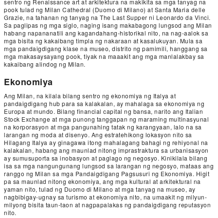
sentro ng Renaissance art at arkitektura na makikita sa mga tanyag na
pook tulad ng Milan Cathedral (Duomo di Milano) at Santa Maria delle
Grazie, na tahanan ng tanyag na The Last Supper ni Leonardo da Vinci.
Sa paglipas ng mga siglo, naging isang makabagong lungsod ang Milan
habang napananatili ang kagandahang-historikal nito, na nag-aalok sa
mga bisita ng kakaibang timpla ng nakaraan at kasalukuyan. Mula sa
mga pandaigdigang klase na museo, distrito ng pamimili, hanggang sa
mga makasaysayang pook, tiyak na maaakit ang mga manlalakbay sa
kakaibang alindog ng Milan.
Ekonomiya
Ang Milan, na kilala bilang sentro ng ekonomiya ng Italya at
pandaigdigang hub para sa kalakalan, ay mahalaga sa ekonomiya ng
Europa at mundo. Bilang financial capital ng bansa, narito ang Italian
Stock Exchange at mga punong tanggapan ng maraming multinasyunal
na korporasyon at mga pangunahing tatak ng karangyaan, lalo na sa
larangan ng moda at disenyo. Ang estratehikong lokasyon nito sa
Hilagang Italya ay ginagawa itong mahalagang bahagi ng rehiyonal na
kalakalan, habang ang maunlad nitong imprastraktura sa urbanisasyon
ay sumusuporta sa inobasyon at paglago ng negosyo. Kinikilala bilang
isa sa mga nangungunang lungsod sa larangan ng negosyo, mataas ang
ranggo ng Milan sa mga Pandaigdigang Pagsusuri ng Ekonomiya. Higit
pa sa maunlad nitong ekonomiya, ang mga kultural at arkitektural na
yaman nito, tulad ng Duomo di Milano at mga tanyag na museo, ay
nagbibigay-ugnay sa turismo at ekonomiya nito, na umaakit ng milyun-
milyong bisita taun-taon at nagpapalakas ng pandaigdigang reputasyon
nito.