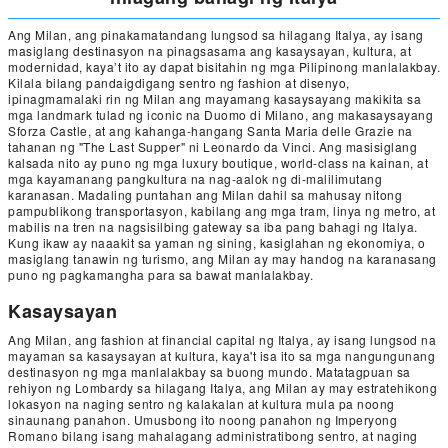
Ang Milan, ang pinakamatandang lungsod sa hilagang Italya, ay isang
masiglang destinasyon na pinagsasama ang kasaysayan, kultura, at
modernidad, kaya’t ito ay dapat bisitahin ng mga Pilipinong manlalakbay.
Kilala bilang pandaigdigang sentro ng fashion at disenyo,
ipinagmamalaki rin ng Milan ang mayamang kasaysayang makikita sa
mga landmark tulad ng iconic na Duomo di Milano, ang makasaysayang
Sforza Castle, at ang kahanga-hangang Santa Maria delle Grazie na
tahanan ng "The Last Supper" ni Leonardo da Vinci. Ang masisiglang
kalsada nito ay puno ng mga luxury boutique, world-class na kainan, at
mga kayamanang pangkultura na nag-aalok ng di-malilimutang
karanasan. Madaling puntahan ang Milan dahil sa mahusay nitong
pampublikong transportasyon, kabilang ang mga tram, linya ng metro, at
mabilis na tren na nagsisilbing gateway sa iba pang bahagi ng Italya.
Kung ikaw ay naaakit sa yaman ng sining, kasiglahan ng ekonomiya, o
masiglang tanawin ng turismo, ang Milan ay may handog na karanasang
puno ng pagkamangha para sa bawat manlalakbay.
Kasaysayan
Ang Milan, ang fashion at financial capital ng Italya, ay isang lungsod na
mayaman sa kasaysayan at kultura, kaya't isa ito sa mga nangungunang
destinasyon ng mga manlalakbay sa buong mundo. Matatagpuan sa
rehiyon ng Lombardy sa hilagang Italya, ang Milan ay may estratehikong
lokasyon na naging sentro ng kalakalan at kultura mula pa noong
sinaunang panahon. Umusbong ito noong panahon ng Imperyong
Romano bilang isang mahalagang administratibong sentro, at naging