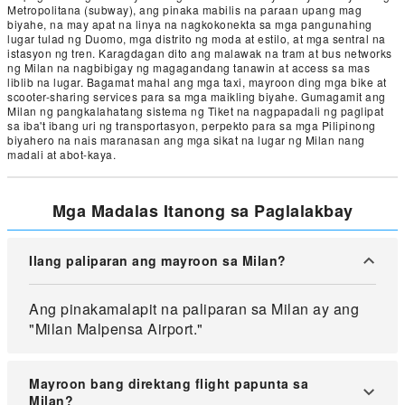
Metropolitana (subway), ang pinaka mabilis na paraan upang mag
biyahe, na may apat na linya na nagkokonekta sa mga pangunahing
lugar tulad ng Duomo, mga distrito ng moda at estilo, at mga sentral na
istasyon ng tren. Karagdagan dito ang malawak na tram at bus networks
ng Milan na nagbibigay ng magagandang tanawin at access sa mas
liblib na lugar. Bagamat mahal ang mga taxi, mayroon ding mga bike at
scooter-sharing services para sa mga maikling biyahe. Gumagamit ang
Milan ng pangkalahatang sistema ng Tiket na nagpapadali ng paglipat
sa iba't ibang uri ng transportasyon, perpekto para sa mga Pilipinong
biyahero na nais maranasan ang mga sikat na lugar ng Milan nang
madali at abot-kaya.
Mga Madalas Itanong sa Paglalakbay
Ilang paliparan ang mayroon sa Milan?
Ang pinakamalapit na paliparan sa Milan ay ang
"Milan Malpensa Airport."
Mayroon bang direktang flight papunta sa
Milan?