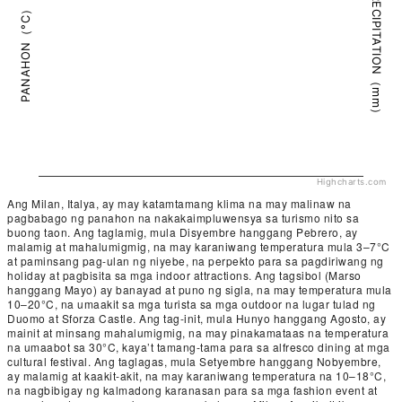
PRECIPITATION（mm）
PANAHON（°C）
Highcharts.com
Ang Milan, Italya, ay may katamtamang klima na may malinaw na
pagbabago ng panahon na nakakaimpluwensya sa turismo nito sa
buong taon. Ang taglamig, mula Disyembre hanggang Pebrero, ay
malamig at mahalumigmig, na may karaniwang temperatura mula 3–7°C
at paminsang pag-ulan ng niyebe, na perpekto para sa pagdiriwang ng
holiday at pagbisita sa mga indoor attractions. Ang tagsibol (Marso
hanggang Mayo) ay banayad at puno ng sigla, na may temperatura mula
10–20°C, na umaakit sa mga turista sa mga outdoor na lugar tulad ng
Duomo at Sforza Castle. Ang tag-init, mula Hunyo hanggang Agosto, ay
mainit at minsang mahalumigmig, na may pinakamataas na temperatura
na umaabot sa 30°C, kaya’t tamang-tama para sa alfresco dining at mga
cultural festival. Ang taglagas, mula Setyembre hanggang Nobyembre,
ay malamig at kaakit-akit, na may karaniwang temperatura na 10–18°C,
na nagbibigay ng kalmadong karanasan para sa mga fashion event at