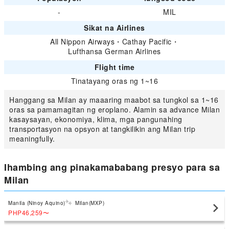
-
MIL
Sikat na Airlines
All Nippon Airways
・
Cathay Pacific
・
Lufthansa German Airlines
Flight time
Tinatayang oras ng 1~16
Hanggang sa Milan ay maaaring maabot sa tungkol sa 1~16
oras sa pamamagitan ng eroplano. Alamin sa advance Milan
kasaysayan, ekonomiya, klima, mga pangunahing
transportasyon na opsyon at tangkilikin ang Milan trip
meaningfully.
Ihambing ang pinakamababang presyo para sa
Milan
Manila (Ninoy Aquino)
Milan(MXP)
PHP46,259
〜