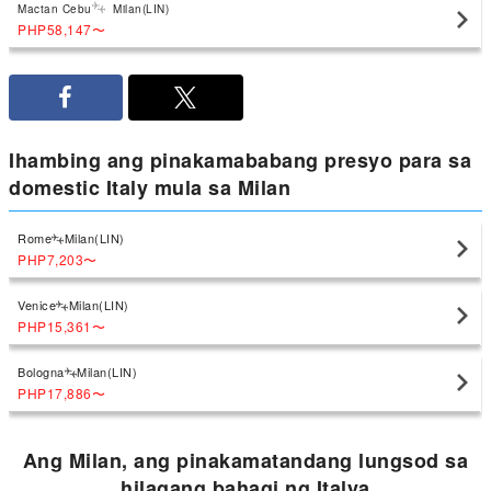
Mactan Cebu
Milan(LIN)
PHP58,147
〜
Ihambing ang pinakamababang presyo para sa
domestic Italy mula sa Milan
Rome
Milan(LIN)
PHP7,203
〜
Venice
Milan(LIN)
PHP15,361
〜
Bologna
Milan(LIN)
PHP17,886
〜
Ang Milan, ang pinakamatandang lungsod sa
hilagang bahagi ng Italya