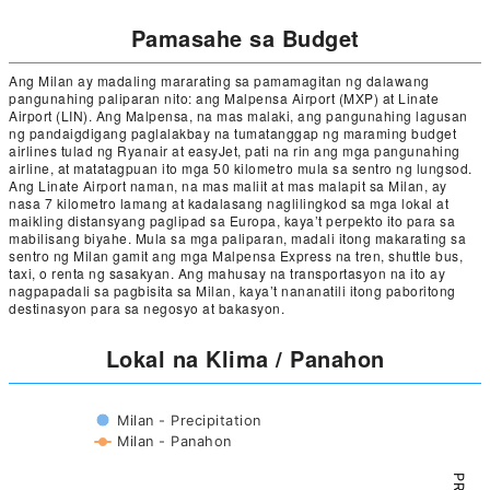
Pamasahe sa Budget
Ang Milan ay madaling mararating sa pamamagitan ng dalawang
pangunahing paliparan nito: ang Malpensa Airport (MXP) at Linate
Airport (LIN). Ang Malpensa, na mas malaki, ang pangunahing lagusan
ng pandaigdigang paglalakbay na tumatanggap ng maraming budget
airlines tulad ng Ryanair at easyJet, pati na rin ang mga pangunahing
airline, at matatagpuan ito mga 50 kilometro mula sa sentro ng lungsod.
Ang Linate Airport naman, na mas maliit at mas malapit sa Milan, ay
nasa 7 kilometro lamang at kadalasang naglilingkod sa mga lokal at
maikling distansyang paglipad sa Europa, kaya’t perpekto ito para sa
mabilisang biyahe. Mula sa mga paliparan, madali itong makarating sa
sentro ng Milan gamit ang mga Malpensa Express na tren, shuttle bus,
taxi, o renta ng sasakyan. Ang mahusay na transportasyon na ito ay
nagpapadali sa pagbisita sa Milan, kaya’t nananatili itong paboritong
destinasyon para sa negosyo at bakasyon.
Lokal na Klima / Panahon
Milan - Precipitation
Milan - Panahon