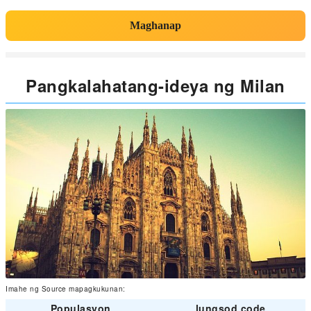
Maghanap
Pangkalahatang-ideya ng Milan
Imahe ng Source mapagkukunan:
Populasyon
lungsod code