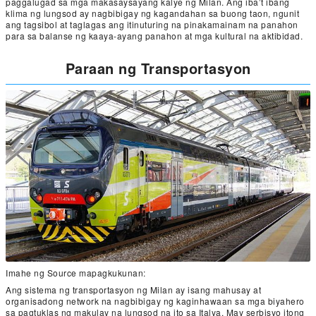
paggalugad sa mga makasaysayang kalye ng Milan. Ang iba’t ibang
klima ng lungsod ay nagbibigay ng kagandahan sa buong taon, ngunit
ang tagsibol at taglagas ang itinuturing na pinakamainam na panahon
para sa balanse ng kaaya-ayang panahon at mga kultural na aktibidad.
Paraan ng Transportasyon
Imahe ng Source mapagkukunan:
Ang sistema ng transportasyon ng Milan ay isang mahusay at
organisadong network na nagbibigay ng kaginhawaan sa mga biyahero
sa pagtuklas ng makulay na lungsod na ito sa Italya. May serbisyo itong