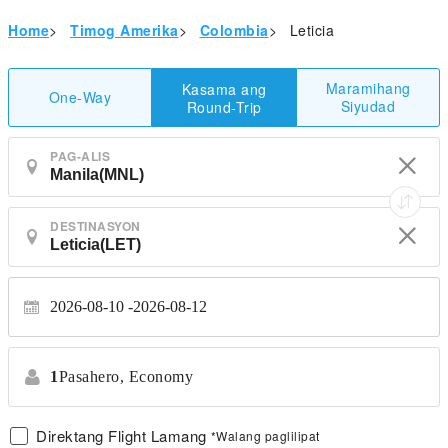
Home
>
Timog Amerika
>
Colombia
>
Leticia
Maramihang
Kasama ang
One-Way
Siyudad
Round-Trip
PAG-ALIS
DESTINASYON
2026-08-10
2026-08-12
1
Pasahero,
Economy
Direktang Flight Lamang
*Walang paglilipat