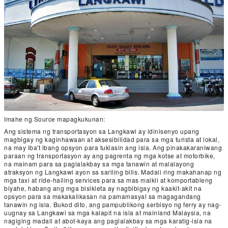
Imahe ng Source mapagkukunan:
Ang sistema ng transportasyon sa Langkawi ay idinisenyo upang
magbigay ng kaginhawaan at aksesibilidad para sa mga turista at lokal,
na may iba't ibang opsyon para tuklasin ang isla. Ang pinakakaraniwang
paraan ng transportasyon ay ang pagrenta ng mga kotse at motorbike,
na mainam para sa paglalakbay sa mga tanawin at malalayong
atraksyon ng Langkawi ayon sa sariling bilis. Madali ring makahanap ng
mga taxi at ride-hailing services para sa mas maikli at komportableng
biyahe, habang ang mga bisikleta ay nagbibigay ng kaakit-akit na
opsyon para sa makakalikasan na pamamasyal sa magagandang
tanawin ng isla. Bukod dito, ang pampublikong serbisyo ng ferry ay nag-
uugnay sa Langkawi sa mga kalapit na isla at mainland Malaysia, na
nagiging madali at abot-kaya ang paglalakbay sa mga karatig-isla na