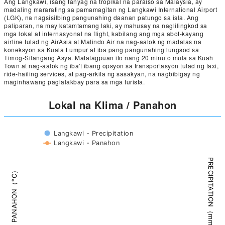
Ang Langkawi, isang tanyag na tropikal na paraiso sa Malaysia, ay
madaling mararating sa pamamagitan ng Langkawi International Airport
(LGK), na nagsisilbing pangunahing daanan patungo sa isla. Ang
paliparan, na may katamtamang laki, ay mahusay na naglilingkod sa
mga lokal at internasyonal na flight, kabilang ang mga abot-kayang
airline tulad ng AirAsia at Malindo Air na nag-aalok ng madalas na
koneksyon sa Kuala Lumpur at iba pang pangunahing lungsod sa
Timog-Silangang Asya. Matatagpuan ito nang 20 minuto mula sa Kuah
Town at nag-aalok ng iba't ibang opsyon sa transportasyon tulad ng taxi,
ride-hailing services, at pag-arkila ng sasakyan, na nagbibigay ng
maginhawang paglalakbay para sa mga turista.
Lokal na Klima / Panahon
Langkawi - Precipitation
Langkawi - Panahon
PRECIPITATION（mm）
PANAHON（°C）