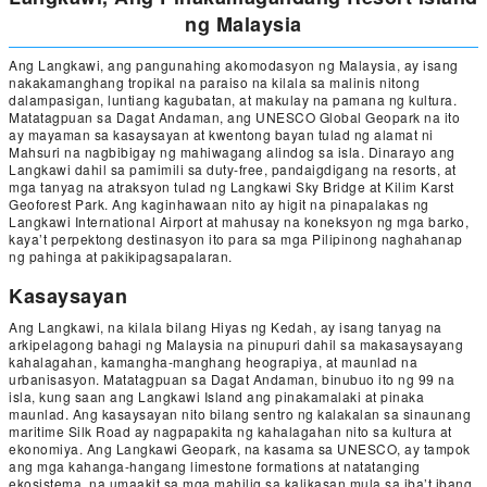
ng Malaysia
Ang Langkawi, ang pangunahing akomodasyon ng Malaysia, ay isang
nakakamanghang tropikal na paraiso na kilala sa malinis nitong
dalampasigan, luntiang kagubatan, at makulay na pamana ng kultura.
Matatagpuan sa Dagat Andaman, ang UNESCO Global Geopark na ito
ay mayaman sa kasaysayan at kwentong bayan tulad ng alamat ni
Mahsuri na nagbibigay ng mahiwagang alindog sa isla. Dinarayo ang
Langkawi dahil sa pamimili sa duty-free, pandaigdigang na resorts, at
mga tanyag na atraksyon tulad ng Langkawi Sky Bridge at Kilim Karst
Geoforest Park. Ang kaginhawaan nito ay higit na pinapalakas ng
Langkawi International Airport at mahusay na koneksyon ng mga barko,
kaya’t perpektong destinasyon ito para sa mga Pilipinong naghahanap
ng pahinga at pakikipagsapalaran.
Kasaysayan
Ang Langkawi, na kilala bilang Hiyas ng Kedah, ay isang tanyag na
arkipelagong bahagi ng Malaysia na pinupuri dahil sa makasaysayang
kahalagahan, kamangha-manghang heograpiya, at maunlad na
urbanisasyon. Matatagpuan sa Dagat Andaman, binubuo ito ng 99 na
isla, kung saan ang Langkawi Island ang pinakamalaki at pinaka
maunlad. Ang kasaysayan nito bilang sentro ng kalakalan sa sinaunang
maritime Silk Road ay nagpapakita ng kahalagahan nito sa kultura at
ekonomiya. Ang Langkawi Geopark, na kasama sa UNESCO, ay tampok
ang mga kahanga-hangang limestone formations at natatanging
ekosistema, na umaakit sa mga mahilig sa kalikasan mula sa iba’t ibang