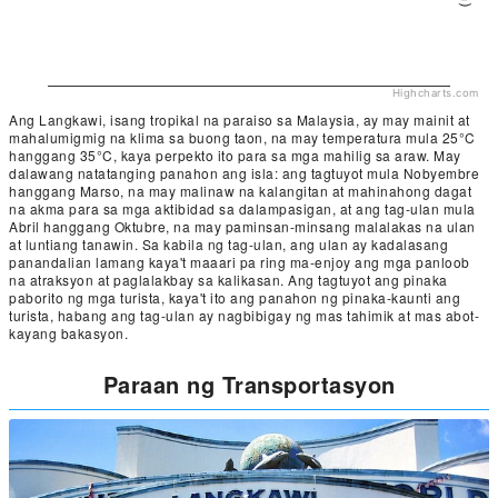
Highcharts.com
Ang Langkawi, isang tropikal na paraiso sa Malaysia, ay may mainit at
mahalumigmig na klima sa buong taon, na may temperatura mula 25°C
hanggang 35°C, kaya perpekto ito para sa mga mahilig sa araw. May
dalawang natatanging panahon ang isla: ang tagtuyot mula Nobyembre
hanggang Marso, na may malinaw na kalangitan at mahinahong dagat
na akma para sa mga aktibidad sa dalampasigan, at ang tag-ulan mula
Abril hanggang Oktubre, na may paminsan-minsang malalakas na ulan
at luntiang tanawin. Sa kabila ng tag-ulan, ang ulan ay kadalasang
panandalian lamang kaya't maaari pa ring ma-enjoy ang mga panloob
na atraksyon at paglalakbay sa kalikasan. Ang tagtuyot ang pinaka
paborito ng mga turista, kaya't ito ang panahon ng pinaka-kaunti ang
turista, habang ang tag-ulan ay nagbibigay ng mas tahimik at mas abot-
kayang bakasyon.
Paraan ng Transportasyon