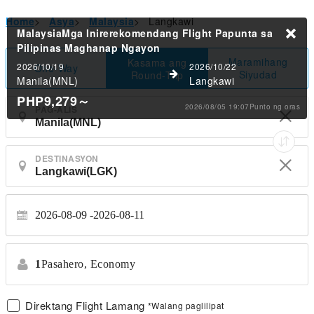
Home
>
Asya
>
Malaysia
>
Langkawi
MalaysiaMga Inirerekomendang Flight Papunta sa
Pilipinas
Maghanap Ngayon
Maramihang
Kasama ang
2026/10/19
2026/10/22
One-Way
Siyudad
Round-Trip
Manila(MNL)
Langkawi
PHP9,279
～
2026/08/05 19:07Punto ng oras
PAG-ALIS
DESTINASYON
2026-08-09
2026-08-11
1
Pasahero,
Economy
Direktang Flight Lamang
*Walang paglilipat