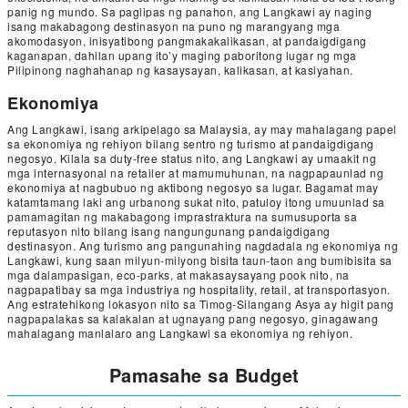
panig ng mundo. Sa paglipas ng panahon, ang Langkawi ay naging
isang makabagong destinasyon na puno ng marangyang mga
akomodasyon, inisyatibong pangmakakalikasan, at pandaigdigang
kaganapan, dahilan upang ito’y maging paboritong lugar ng mga
Pilipinong naghahanap ng kasaysayan, kalikasan, at kasiyahan.
Ekonomiya
Ang Langkawi, isang arkipelago sa Malaysia, ay may mahalagang papel
sa ekonomiya ng rehiyon bilang sentro ng turismo at pandaigdigang
negosyo. Kilala sa duty-free status nito, ang Langkawi ay umaakit ng
mga internasyonal na retailer at mamumuhunan, na nagpapaunlad ng
ekonomiya at nagbubuo ng aktibong negosyo sa lugar. Bagamat may
katamtamang laki ang urbanong sukat nito, patuloy itong umuunlad sa
pamamagitan ng makabagong imprastraktura na sumusuporta sa
reputasyon nito bilang isang nangungunang pandaigdigang
destinasyon. Ang turismo ang pangunahing nagdadala ng ekonomiya ng
Langkawi, kung saan milyun-milyong bisita taun-taon ang bumibisita sa
mga dalampasigan, eco-parks, at makasaysayang pook nito, na
nagpapatibay sa mga industriya ng hospitality, retail, at transportasyon.
Ang estratehikong lokasyon nito sa Timog-Silangang Asya ay higit pang
nagpapalakas sa kalakalan at ugnayang pang negosyo, ginagawang
mahalagang manlalaro ang Langkawi sa ekonomiya ng rehiyon.
Pamasahe sa Budget