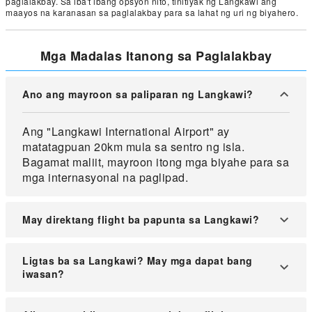
paglalakbay. Sa iba't ibang opsyon nito, tinitiyak ng Langkawi ang
maayos na karanasan sa paglalakbay para sa lahat ng uri ng biyahero.
Mga Madalas Itanong sa Paglalakbay
Ano ang mayroon sa paliparan ng Langkawi?
Ang "Langkawi International Airport" ay
matatagpuan 20km mula sa sentro ng isla.
Bagamat maliit, mayroon itong mga biyahe para sa
mga internasyonal na paglipad.
May direktang flight ba papunta sa Langkawi?
Sa kasamaang-palad, walang direktang flight mula
Ligtas ba sa Langkawi? May mga dapat bang
Pilipinas papunta sa Langkawi. Kailangan mong
iwasan?
mag-transit sa mga lungsod tulad ng Singapore o
Kuala Lumpur.
Ang Langkawi ay itinuturing na ligtas kumpara sa