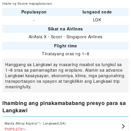
Imahe ng Source mapagkukunan:
Populasyon
lungsod code
-
LGK
Sikat na Airlines
AirAsia X
・
Scoot
・
Singapore Airlines
Flight time
Tinatayang oras ng 1~8
Hanggang sa Langkawi ay maaaring maabot sa tungkol sa
1~8 oras sa pamamagitan ng eroplano. Alamin sa advance
Langkawi kasaysayan, ekonomiya, klima, mga pangunahing
transportasyon na opsyon at tangkilikin ang Langkawi trip
meaningfully.
Ihambing ang pinakamababang presyo para sa
Langkawi
Manila (Ninoy Aquino)
Langkawi(LGK)
PHP9,279
〜