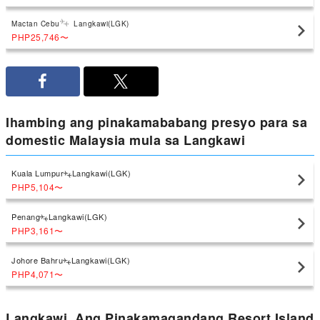
Mactan Cebu
Langkawi(LGK)
PHP25,746
〜
Ihambing ang pinakamababang presyo para sa
domestic Malaysia mula sa Langkawi
Kuala Lumpur
Langkawi(LGK)
PHP5,104
〜
Penang
Langkawi(LGK)
PHP3,161
〜
Johore Bahru
Langkawi(LGK)
PHP4,071
〜
Langkawi, Ang Pinakamagandang Resort Island