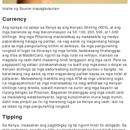
Imahe ng Source mapagkukunan:
Currency
Ang opisyal na salapi sa Kenya ay ang Kenyan Shilling (KES), at ang
mga banknote ay may denominasyon na 50, 100, 200, 500, at 1,000
shillings. Ang mga Pilipinong manlalakbay ay makakakita ng medyo
paborableng halaga ng palitan, na nag-aalok ng magandang halaga
para sa mga pangunahing bilihin at serbisyo. Sa mga pangunahing
lungsod at lugar na dinarayo ng mga turista, kadalasang tinatanggap
ang Visa at MasterCard, ngunit sa mga rural na rehiyon, mainam na
magdala ng cash dahil maaaring hindi tanggapin ang mga card. Para sa
pagpapalit ng salapi, pinakamahusay na ipalit ang mga peso o dolyar sa
Kenyan shillings sa mga awtorisadong exchange bureau o bangko, na
karaniwang nag-aalok ng mas magandang palitan kaysa sa mga hotel at
paliparan. Malawakang makikita ang mga ATM sa mga urbanong lugar,
na nagpapahintulot sa mga manlalakbay na mag-withdraw ng Kenyan
shillings nang direkta, subalit mainam na suriin ang mga bayarin sa
inyong bangko sa Pilipinas. Bagaman tinatanggap ang mga credit card
sa malalaking establisimyento, laging kumpirmahin muna bago bumili,
dahil mas pinipili pa rin ng maraming lugar sa Kenya ang cash, lalo na
sa labas ng mga pangunahing lungsod.
Tipping
Sa Kenya, inaasahan ang pagbibigay ng tip ngunit hindi ito obligado. Sa
mga restawran, ang tip na 10% ay pinahahalagahan kung hindi kasama