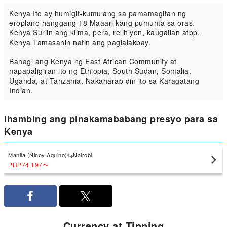
Kenya Ito ay humigit-kumulang sa pamamagitan ng
eroplano hanggang 18 Maaari kang pumunta sa oras.
Kenya Suriin ang klima, pera, relihiyon, kaugalian atbp.
Kenya Tamasahin natin ang paglalakbay.
Bahagi ang Kenya ng East African Community at
napapaligiran ito ng Ethiopia, South Sudan, Somalia,
Uganda, at Tanzania. Nakaharap din ito sa Karagatang
Indian.
Ihambing ang pinakamababang presyo para sa
Kenya
Manila (Ninoy Aquino)
Nairobi
PHP74,197
〜
Currency at Tipping