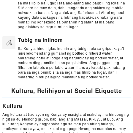
sa mas liblib na lugar, isaalang-alang ang pagbili ng lokal na
SIM card na may data, dahil maganda ang saklaw ng mobile
network sa bansa. Nag-aalok ang Safaricom at Airtel ng abot-
kayang data packages na lubhang kapaki-pakinabang para
manatiling konektado sa panahon ng safari at iba pang
paglalakbay sa mga rural na lugar.
Tubig na Iniinom
Sa Kenya, hindi ligtas inumin ang tubig mula sa gripo, kaya’t
inirerekomendang gumamit ng bottled o filtered water.
Maraming hotel at lodge ang nagbibigay ng bottled water, at
mainam ding gamitin ito sa pagsisipilyo. Ang paggamit ng
filtration tablets o portable water filters ay kapaki-pakinabang
para sa mga bumibisita sa mga mas liblib na lugar, dahil
maaaring hindi palaging makakuha ng bottled water.
Kultura, Relihiyon at Social Etiquette
Kultura
Ang kultura at tradisyon ng Kenya ay masigla at makulay, na hinubog ng
higit sa 40 etnikong grupo, kabilang ang Maasai, Kikuyu, at Luo. Ang
kulturang Kenyan ay nagpapahalaga sa mga panlahing halaga,
tradisyonal na sayaw, musika, at mga pagdiriwang na madalas na may