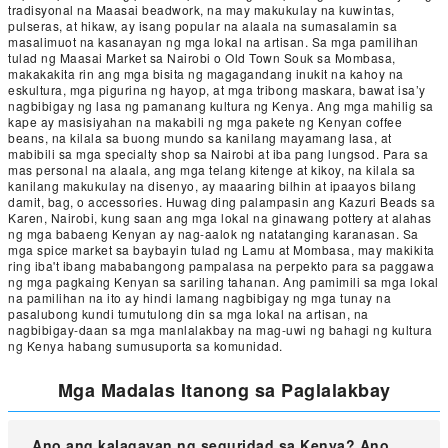
tradisyonal na Maasai beadwork, na may makukulay na kuwintas,
pulseras, at hikaw, ay isang popular na alaala na sumasalamin sa
masalimuot na kasanayan ng mga lokal na artisan. Sa mga pamilihan
tulad ng Maasai Market sa Nairobi o Old Town Souk sa Mombasa,
makakakita rin ang mga bisita ng magagandang inukit na kahoy na
eskultura, mga pigurina ng hayop, at mga tribong maskara, bawat isa’y
nagbibigay ng lasa ng pamanang kultura ng Kenya. Ang mga mahilig sa
kape ay masisiyahan na makabili ng mga pakete ng Kenyan coffee
beans, na kilala sa buong mundo sa kanilang mayamang lasa, at
mabibili sa mga specialty shop sa Nairobi at iba pang lungsod. Para sa
mas personal na alaala, ang mga telang kitenge at kikoy, na kilala sa
kanilang makukulay na disenyo, ay maaaring bilhin at ipaayos bilang
damit, bag, o accessories. Huwag ding palampasin ang Kazuri Beads sa
Karen, Nairobi, kung saan ang mga lokal na ginawang pottery at alahas
ng mga babaeng Kenyan ay nag-aalok ng natatanging karanasan. Sa
mga spice market sa baybayin tulad ng Lamu at Mombasa, may makikita
ring iba't ibang mababangong pampalasa na perpekto para sa paggawa
ng mga pagkaing Kenyan sa sariling tahanan. Ang pamimili sa mga lokal
na pamilihan na ito ay hindi lamang nagbibigay ng mga tunay na
pasalubong kundi tumutulong din sa mga lokal na artisan, na
nagbibigay-daan sa mga manlalakbay na mag-uwi ng bahagi ng kultura
ng Kenya habang sumusuporta sa komunidad.
Mga Madalas Itanong sa Paglalakbay
Ano ang kalagayan ng seguridad sa Kenya? Ano