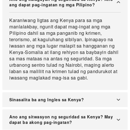
ang dapat pag-ingatan ng mga Pilipino?
Karaniwang ligtas ang Kenya para sa mga
manlalakbay, ngunit dapat mag-ingat ang mga
Pilipino dahil sa mga panganib ng krimen,
terorismo, at kaguluhang sibilyan. Ipinapayo na
iwasan ang mga lugar malapit sa hangganan ng
Kenya-Somalia at ilang rehiyon sa baybayin dahil
sa mas mataas na antas ng seguridad. Sa mga
urbanong sentro tulad ng Nairobi, maging alerto
laban sa maliliit na krimen tulad ng pandurukot at
iwasang maglakad mag-isa sa gabi.
Sinasalita ba ang Ingles sa Kenya?
Ang Ingles ay isa sa mga opisyal na wika sa
Ano ang sitwasyon ng seguridad sa Kenya? May
Kenya, kaya posible ang pakikipagkomunikasyon
dapat ba akong pag-ingatan?
sa Ingles sa maraming lugar.