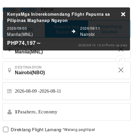
Home
>
Aprika
>
Kenya
KenyaMga Inirerekomendang Flight Papunta sa
Pilipinas
Maghanap Ngayon
Maramihang
Kasama ang
2026/09/05
2026/09/11
One-Way
Siyudad
Round-Trip
Manila(MNL)
Nairobi
PHP74,197
～
2025/09/15 13:01Punto ng oras
PAG-ALIS
DESTINASYON
2026-08-09
2026-08-11
1
Pasahero,
Economy
Direktang Flight Lamang
*Walang paglilipat