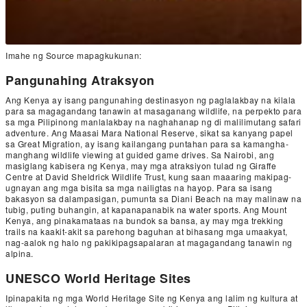
Imahe ng Source mapagkukunan:
Pangunahing Atraksyon
Ang Kenya ay isang pangunahing destinasyon ng paglalakbay na kilala
para sa magagandang tanawin at masaganang wildlife, na perpekto para
sa mga Pilipinong manlalakbay na naghahanap ng di malilimutang safari
adventure. Ang Maasai Mara National Reserve, sikat sa kanyang papel
sa Great Migration, ay isang kailangang puntahan para sa kamangha-
manghang wildlife viewing at guided game drives. Sa Nairobi, ang
masiglang kabisera ng Kenya, may mga atraksiyon tulad ng Giraffe
Centre at David Sheldrick Wildlife Trust, kung saan maaaring makipag-
ugnayan ang mga bisita sa mga nailigtas na hayop. Para sa isang
bakasyon sa dalampasigan, pumunta sa Diani Beach na may malinaw na
tubig, puting buhangin, at kapanapanabik na water sports. Ang Mount
Kenya, ang pinakamataas na bundok sa bansa, ay may mga trekking
trails na kaakit-akit sa parehong baguhan at bihasang mga umaakyat,
nag-aalok ng halo ng pakikipagsapalaran at magagandang tanawin ng
alpina.
UNESCO World Heritage Sites
Ipinapakita ng mga World Heritage Site ng Kenya ang lalim ng kultura at