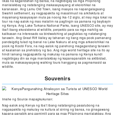
likas na kagandahan ng bansa, na nagbibigay sa mga Pilipinong
manlalakbay ng natatanging makasaysayang at ekolohikal na
karanasan. Ang Lamu Old Town, isang maayos na napangalagaang
Swahili settlement, ay nagpapakita ng masalimuot na arkitektura at
mayamang kasaysayan mula pa noong ika-12 siglo, at may mga lokal na
tour na nag-aalok ng mas malalim na pagtingin sa pamana ng baybayin
ng Kenya. Ang Lake Turkana National Parks, isang UNESCO site, ay may
iba't ibang ekosistema at wildlife, perpekto para sa mga mahilig sa
kalikasan na interesado sa birdwatching at pagtuklas ng natatanging
tanawin. Ang Great Rift Valley ay tahanan ng ilang mga pook pamanang
pandaigdig tulad ng banal na Lake Nakuru at ang mga arkeolohikal na
pook ng Koobi Fora, na nag-aalok ng parehong magagandang tanawin
at kaalaman sa prehistory ng tao. Ang mga world heritage site na ito ay
hindi lamang nagpapakita ng makulay na pamana ng Kenya kundi
nagbibigay din sa mga manlalakbay ng kapanapanabik na aktibidad,
mula sa makasaysayang walking tours hanggang sa pagmamasid sa
wildlife.
Souvenirs
Imahe ng Source mapagkukunan:
Nag-aalok ang Kenya ng iba’t ibang natatanging pasalubong na
nagpapakita ng makulay na kultura at sining ng bansa, na ginagawang
kapana-panabik ang pamimili para sa mga Pilipinong manlalakbay. Ang