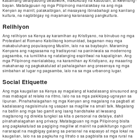
kasamang detalyadong beadwork, makukulay na kasuotan, at kwentong-
bayan. Matatagpuan ng mga Pilipinong manlalakbay na ang mga
Kenyan ay mainit, palakaibigan, at masayang ibinabahagi ang kanilang
kultura, na nagbibigay ng mayamang karanasang pangkultura.
Relihiyon
Ang relihiyon sa Kenya ay karamihan ay Kristiyano, na binubuo ng mga
Protestant at Romano Katolikong komunidad, bagaman may mga
makabuluhang populasyong Muslim, lalo na sa baybayin. Maraming
Kenyans ang nagsasama ng tradisyonal na paniniwala sa modernong
pagsamba, na lumilikha ng natatanging espiritwal na kapaligiran. Ang
mga Pilipinong manlalakbay, na karamihan ay Kristiyano, ay maaaring
makahanap ng pagkakatulad at pahalagahan ang presensya ng mga
simbahan at lugar ng pagsamba, lalo na sa mga urbanong lugar.
Social Etiquette
Ang mga kaugalian sa Kenya ay magalang at kadalasang sinusunod ang
mas mabagal at relaks na ritmo, lalo na sa mga pakikipag-ugnayan sa
lipunan. Pinahahalagahan ng mga Kenyan ang magalang na pagbati at
kadalasang nagsisimula ng usapan sa magiliw na small talk. Magalang
na batiin ang mga tao gamit ang isang handshake at iwasang
magtanong ng direkta tungkol sa kita o personal na detalye, dahil
pinahahalagahan ang privacy. Matatagpuan ng mga Pilipinong bisita
ang pagkakatulad sa pagiging magiliw at mainit na pakikitungo ngunit
nararapat na magbigay galang sa personal na espasyo at mga lokal na
kaugalian, lalo na sa pagkuha ng litrato o sa pagbisita sa mga rural na