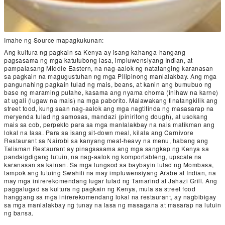
Imahe ng Source mapagkukunan:
Ang kultura ng pagkain sa Kenya ay isang kahanga-hangang
pagsasama ng mga katutubong lasa, impluwensiyang Indian, at
pampalasang Middle Eastern, na nag-aalok ng natatanging karanasan
sa pagkain na magugustuhan ng mga Pilipinong manlalakbay. Ang mga
pangunahing pagkain tulad ng mais, beans, at kanin ang bumubuo ng
base ng maraming putahe, kasama ang nyama choma (inihaw na karne)
at ugali (lugaw na mais) na mga paborito. Malawakang tinatangkilik ang
street food, kung saan nag-aalok ang mga nagtitinda ng masasarap na
meryenda tulad ng samosas, mandazi (piniritong dough), at usokang
mais sa cob, perpekto para sa mga manlalakbay na nais matikman ang
lokal na lasa. Para sa isang sit-down meal, kilala ang Carnivore
Restaurant sa Nairobi sa kanyang meat-heavy na menu, habang ang
Talisman Restaurant ay pinagsasama ang mga sangkap ng Kenya sa
pandaigdigang lutuin, na nag-aalok ng komportableng, upscale na
karanasan sa kainan. Sa mga lungsod sa baybayin tulad ng Mombasa,
tampok ang lutuing Swahili na may impluwensiyang Arabe at Indian, na
may mga inirerekomendang lugar tulad ng Tamarind at Jahazi Grill. Ang
paggalugad sa kultura ng pagkain ng Kenya, mula sa street food
hanggang sa mga inirerekomendang lokal na restaurant, ay nagbibigay
sa mga manlalakbay ng tunay na lasa ng masagana at masarap na lutuin
ng bansa.