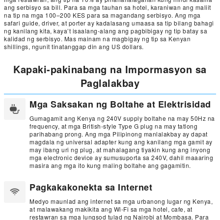
ang serbisyo sa bill. Para sa mga tauhan sa hotel, karaniwan ang maliit
na tip na mga 100–200 KES para sa magandang serbisyo. Ang mga
safari guide, driver, at porter ay kadalasang umaasa sa tip bilang bahagi
ng kanilang kita, kaya’t isaalang-alang ang pagbibigay ng tip batay sa
kalidad ng serbisyo. Mas mainam na magbigay ng tip sa Kenyan
shillings, ngunit tinatanggap din ang US dollars.
Kapaki-pakinabang na Impormasyon sa
Paglalakbay
Mga Saksakan ng Boltahe at Elektrisidad
Gumagamit ang Kenya ng 240V supply boltahe na may 50Hz na
frequency, at mga British-style Type G plug na may tatlong
parihabang prong. Ang mga Pilipinong manlalakbay ay dapat
magdala ng universal adapter kung ang kanilang mga gamit ay
may ibang uri ng plug, at mahalagang tiyakin kung ang inyong
mga electronic device ay sumusuporta sa 240V, dahil maaaring
masira ang mga ito kung maling boltahe ang gagamitin.
Pagkakakonekta sa Internet
Medyo maunlad ang internet sa mga urbanong lugar ng Kenya,
at malawakang makikita ang Wi-Fi sa mga hotel, cafe, at
restawran sa mga lungsod tulad ng Nairobi at Mombasa. Para