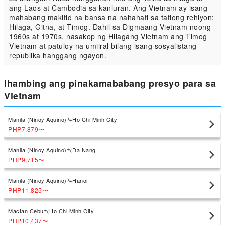
ang Laos at Cambodia sa kanluran. Ang Vietnam ay isang
mahabang makitid na bansa na nahahati sa tatlong rehiyon:
Hilaga, Gitna, at Timog. Dahil sa Digmaang Vietnam noong
1960s at 1970s, nasakop ng Hilagang Vietnam ang Timog
Vietnam at patuloy na umiiral bilang isang sosyalistang
republika hanggang ngayon.
Ihambing ang pinakamababang presyo para sa
Vietnam
Manila (Ninoy Aquino)
Ho Chi Minh City
PHP7,879
〜
Manila (Ninoy Aquino)
Da Nang
PHP9,715
〜
Manila (Ninoy Aquino)
Hanoi
PHP11,825
〜
Mactan Cebu
Ho Chi Minh City
PHP10,437
〜