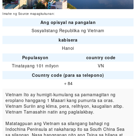
Imahe ng Source mapagkukunan:
Ang opisyal na pangalan
Sosyalistang Republika ng Vietnam
kabisera
Hanoi
Populasyon
country code
Tinatayang 101 milyon
VN
Country code (para sa telepono)
＋84
Vietnam Ito ay humigit-kumulang sa pamamagitan ng
eroplano hanggang 1 Maaari kang pumunta sa oras.
Vietnam Suriin ang klima, pera, relihiyon, kaugalian atbp.
Vietnam Tamasahin natin ang paglalakbay.
Matatagpuan ang Vietnam sa silangang bahagi ng
Indochina Peninsula at nakaharap ito sa South China Sea
sa silangan. Nasa hangganan nito ang Tsina sa hilaga at