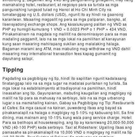
mamahaling hotel, restaurant, at negosyo para sa turista sa mga
pangunahing lungsod tulad ng Hanoi at Ho Chi Minh City na
tumatanggap ng U.S. dollars (USD), ngunit ito ay hindi na gaanong
karaniwan. Maaaring magpalit ng pera sa mga paliparan, bangko, at
lisensyadong exchange shops. Ang kasalukuyang palitan ng VND sa
PHP ay humigit-kumulang 1 VND ≈ 0.0023 PHP o 1 PHP ≈ 434 VND.
Pinakamainam na magdala ng maliliit na denominasyon para sa mas
madaling paggamit, lalo na sa mga lokal na pamilihan at kanayunan
kung saan maaaring mahirapang suklian ang malalaking halaga.
Bagaman marami ang ATM, mas mabuting mag-withdraw ng VND dahil
maaaring may international transaction fees kapag gumamit ng
dayuhang salapi.
Tipping
Pagdating sa pagbibigay ng tip, hindi ito sapilitan ngunit kadalasang
tinatanggap lalo na sa mga lugar na madalas puntahan ng turista. Sa
mga lokal na establisimyento at tradisyonal na pamilihan, hindi
inaasahan ang tip. Gayunpaman, mabuting kaugalian ang magbigay ng
maliit na tip para sa mahusay na serbisyo, lalo na sa mga urbanong
lugar o sa mamahaling kainan. Gabay sa Pagbibigay ng Tip: Restaurants
at Cafes: Sa mga casual na kainan, puwedeng itaas ang bayad sa
pinakamalapit na halaga o magbigay ng 5-10% ng kabuuang bill. Sa fine
dining, mas mainam ang 10-15% kung wala pang service charge. Hotel:
Para sa bellhops at housekeeping, ang tip ay karaniwang 20,000-50,000
VND (40-100 PHP) kada serbisyo. Taxi at Rideshare: Ugaliing itaas ang
pamasahe sa pinakamalapit na 10,000 VND o magbigay ng maliit na tip
(10-20 PHP). Tour Guides at Drivers: Sa mahusay na serbisyo,