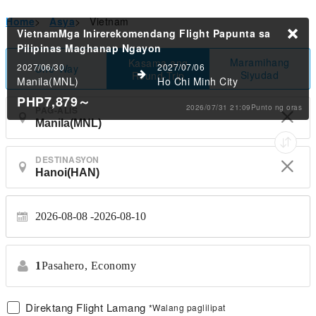
Home
>
Asya
>
Vietnam
VietnamMga Inirerekomendang Flight Papunta sa
Pilipinas
Maghanap Ngayon
Maramihang
Kasama ang
2027/06/30
2027/07/06
One-Way
Siyudad
Round-Trip
Manila(MNL)
Ho Chi Minh City
PHP7,879
～
2026/07/31 21:09Punto ng oras
PAG-ALIS
DESTINASYON
2026-08-08
2026-08-10
1
Pasahero,
Economy
Direktang Flight Lamang
*Walang paglilipat