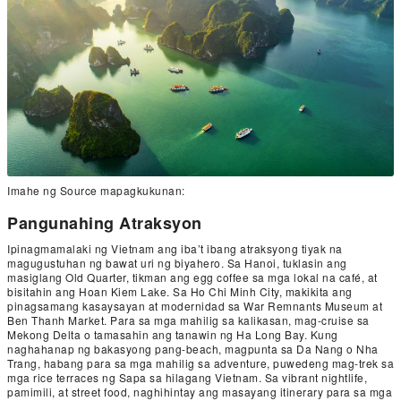
Imahe ng Source mapagkukunan:
Pangunahing Atraksyon
Ipinagmamalaki ng Vietnam ang iba’t ibang atraksyong tiyak na
magugustuhan ng bawat uri ng biyahero. Sa Hanoi, tuklasin ang
masiglang Old Quarter, tikman ang egg coffee sa mga lokal na café, at
bisitahin ang Hoan Kiem Lake. Sa Ho Chi Minh City, makikita ang
pinagsamang kasaysayan at modernidad sa War Remnants Museum at
Ben Thanh Market. Para sa mga mahilig sa kalikasan, mag-cruise sa
Mekong Delta o tamasahin ang tanawin ng Ha Long Bay. Kung
naghahanap ng bakasyong pang-beach, magpunta sa Da Nang o Nha
Trang, habang para sa mga mahilig sa adventure, puwedeng mag-trek sa
mga rice terraces ng Sapa sa hilagang Vietnam. Sa vibrant nightlife,
pamimili, at street food, naghihintay ang masayang itinerary para sa mga