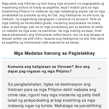
Nag-aalok ang Vietnam ng iba't ibang mga souvenir na nagpapakita ng
mayamang kultura at husay sa paglikha, kaya’t madali para sa mga
biyaherong Pilipino na makauwi ng mga natatanging alaala. Isa sa mga
pinakasikat na produkto ay ang Ao Dai, ang tradisyonal na silk tunic ng
Vietnam, na magandang pangregalo o personal na souvenir. Para sa
mga mahilig sa handcrafted goods, maraming lacquerware na bowls,
vase, at paintings, pati na rin mga produktong yari sa bamboo at rattan
na mabibili sa mga lokal na pamilihan. Sa mga mahilig sa kape, hindi
dapat palampasin ang Vietnamese coffee beans, lalo na ang tanyag na
weasel coffee (cà phê chồn), kasama ang tradisyonal na drip filter para
sa paglikha ng Vietnamese café experience sa bahay.
Mga Madalas Itanong sa Paglalakbay
Kumusta ang kaligtasan sa Vietnam? Ano ang
dapat pag-ingatan ng mga Pilipino?
Sa pangkalahatan, ligtas na destinasyon ang
Vietnam para sa mga Pilipino dahil mababa ang
crime rate, ngunit may mga insidente ng petty theft
tulad ng pickpocketing at bag snatching sa mga
mataong lugar ng turista. Mahalaga na panatilihing