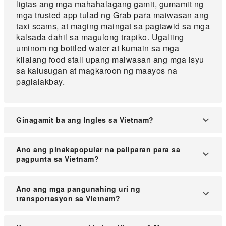
ligtas ang mga mahahalagang gamit, gumamit ng
mga trusted app tulad ng Grab para maiwasan ang
taxi scams, at maging maingat sa pagtawid sa mga
kalsada dahil sa magulong trapiko. Ugaliing
uminom ng bottled water at kumain sa mga
kilalang food stall upang maiwasan ang mga isyu
sa kalusugan at magkaroon ng maayos na
paglalakbay.
Ginagamit ba ang Ingles sa Vietnam?
Sa Vietnam, karaniwang ginagamit ang Ingles sa
Ano ang pinakapopular na paliparan para sa
mga lugar na madalas puntahan ng mga turista at
pagpunta sa Vietnam?
sa mga lugar na maraming dayuhan.
S: Ang mga pinakamainam na paliparan para sa
Ano ang mga pangunahing uri ng
mga turista ay ang Noi Bai Airport sa Hanoi (HAN),
transportasyon sa Vietnam?
Da Nang International Airport sa Da Nang (DAD),
at Tan Son Nhat Airport sa Ho Chi Minh City
Sa loob ng lungsod, may mga taxi, cyclo