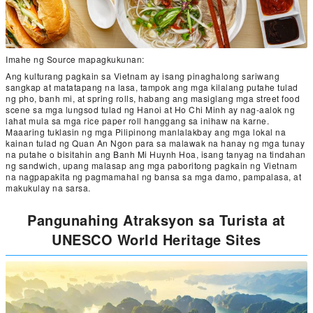
Imahe ng Source mapagkukunan:
Ang kulturang pagkain sa Vietnam ay isang pinaghalong sariwang
sangkap at matatapang na lasa, tampok ang mga kilalang putahe tulad
ng pho, banh mi, at spring rolls, habang ang masiglang mga street food
scene sa mga lungsod tulad ng Hanoi at Ho Chi Minh ay nag-aalok ng
lahat mula sa mga rice paper roll hanggang sa inihaw na karne.
Maaaring tuklasin ng mga Pilipinong manlalakbay ang mga lokal na
kainan tulad ng Quan An Ngon para sa malawak na hanay ng mga tunay
na putahe o bisitahin ang Banh Mi Huynh Hoa, isang tanyag na tindahan
ng sandwich, upang malasap ang mga paboritong pagkain ng Vietnam
na nagpapakita ng pagmamahal ng bansa sa mga damo, pampalasa, at
makukulay na sarsa.
Pangunahing Atraksyon sa Turista at
UNESCO World Heritage Sites