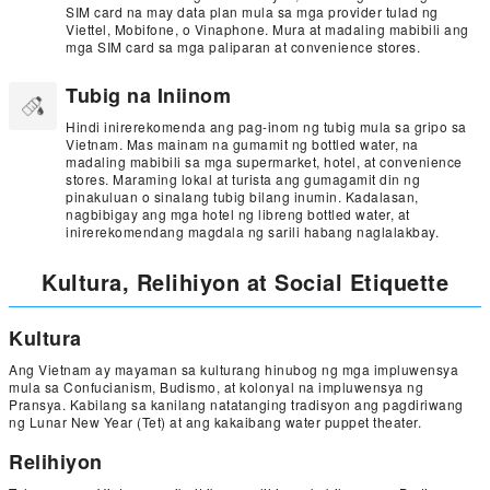
SIM card na may data plan mula sa mga provider tulad ng
Viettel, Mobifone, o Vinaphone. Mura at madaling mabibili ang
mga SIM card sa mga paliparan at convenience stores.
Tubig na Iniinom
Hindi inirerekomenda ang pag-inom ng tubig mula sa gripo sa
Vietnam. Mas mainam na gumamit ng bottled water, na
madaling mabibili sa mga supermarket, hotel, at convenience
stores. Maraming lokal at turista ang gumagamit din ng
pinakuluan o sinalang tubig bilang inumin. Kadalasan,
nagbibigay ang mga hotel ng libreng bottled water, at
inirerekomendang magdala ng sarili habang naglalakbay.
Kultura, Relihiyon at Social Etiquette
Kultura
Ang Vietnam ay mayaman sa kulturang hinubog ng mga impluwensya
mula sa Confucianism, Budismo, at kolonyal na impluwensya ng
Pransya. Kabilang sa kanilang natatanging tradisyon ang pagdiriwang
ng Lunar New Year (Tet) at ang kakaibang water puppet theater.
Relihiyon