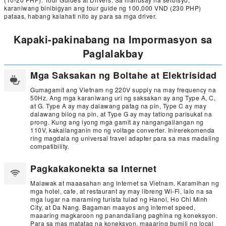
karaniwang binibigyan ang tour guide ng 100,000 VND (230 PHP)
pataas, habang kalahati nito ay para sa mga driver.
Kapaki-pakinabang na Impormasyon sa
Paglalakbay
Mga Saksakan ng Boltahe at Elektrisidad
Gumagamit ang Vietnam ng 220V supply na may frequency na
50Hz. Ang mga karaniwang uri ng saksakan ay ang Type A, C,
at G. Type A ay may dalawang patag na pin, Type C ay may
dalawang bilog na pin, at Type G ay may tatlong parisukat na
prong. Kung ang iyong mga gamit ay nangangailangan ng
110V, kakailanganin mo ng voltage converter. Inirerekomenda
ring magdala ng universal travel adapter para sa mas madaling
compatibility.
Pagkakakonekta sa Internet
Malawak at maaasahan ang internet sa Vietnam. Karamihan ng
mga hotel, cafe, at restaurant ay may libreng Wi-Fi, lalo na sa
mga lugar na maraming turista tulad ng Hanoi, Ho Chi Minh
City, at Da Nang. Bagaman maayos ang internet speed,
maaaring magkaroon ng panandaliang paghina ng koneksyon.
Para sa mas matatag na koneksyon, maaaring bumili ng local