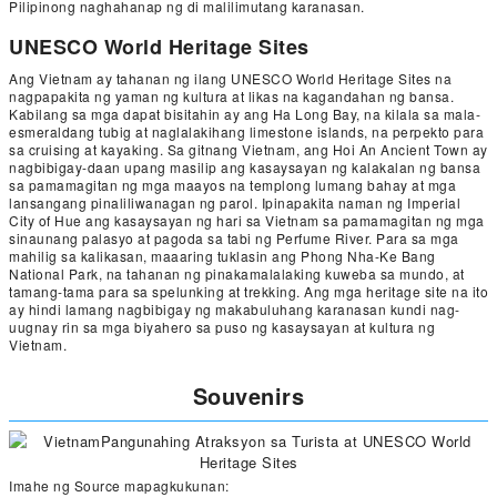
Pilipinong naghahanap ng di malilimutang karanasan.
UNESCO World Heritage Sites
Ang Vietnam ay tahanan ng ilang UNESCO World Heritage Sites na
nagpapakita ng yaman ng kultura at likas na kagandahan ng bansa.
Kabilang sa mga dapat bisitahin ay ang Ha Long Bay, na kilala sa mala-
esmeraldang tubig at naglalakihang limestone islands, na perpekto para
sa cruising at kayaking. Sa gitnang Vietnam, ang Hoi An Ancient Town ay
nagbibigay-daan upang masilip ang kasaysayan ng kalakalan ng bansa
sa pamamagitan ng mga maayos na templong lumang bahay at mga
lansangang pinaliliwanagan ng parol. Ipinapakita naman ng Imperial
City of Hue ang kasaysayan ng hari sa Vietnam sa pamamagitan ng mga
sinaunang palasyo at pagoda sa tabi ng Perfume River. Para sa mga
mahilig sa kalikasan, maaaring tuklasin ang Phong Nha-Ke Bang
National Park, na tahanan ng pinakamalalaking kuweba sa mundo, at
tamang-tama para sa spelunking at trekking. Ang mga heritage site na ito
ay hindi lamang nagbibigay ng makabuluhang karanasan kundi nag-
uugnay rin sa mga biyahero sa puso ng kasaysayan at kultura ng
Vietnam.
Souvenirs
Imahe ng Source mapagkukunan: