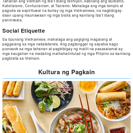
Tahanan ang Vietnam ng iba’t ibang relihiyon, kabilang ang Budismo,
Katolisismo, Confucianism, at Taoismo. Mahalaga ang mga templo at
pagoda sa espirituwal na buhay ng mga Vietnamese, na nagbibigay-
daan upang maunawaan ng mga bisita ang kanilang iba’t ibang
paniniwala.
Social Etiquette
Sa lipunang Vietnamese, mahalaga ang pagiging magalang at
paggalang sa mga nakatatanda. Ang pagtanggal ng sapatos bago
pumasok sa mga tahanan at pagbibigay ng maliit na pasasalamat ay
mga kaugalian na madaling maihahalintulad ng mga Pilipino sa kanilang
pagbisita sa Vietnam.
Kultura ng Pagkain