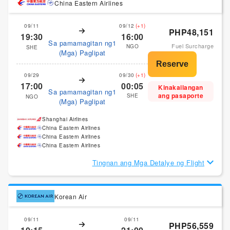
China Eastern Airlines
09/11
09/12
(+1)
PHP48,151
19:30
16:00
Sa pamamagitan ng1
Fuel Surcharge
NGO
SHE
(Mga) Paglipat
09/29
09/30
(+1)
17:00
00:05
Kinakailangan
Sa pamamagitan ng1
ang pasaporte
SHE
NGO
(Mga) Paglipat
Shanghai Airlines
China Eastern Airlines
China Eastern Airlines
China Eastern Airlines
Tingnan ang Mga Detalye ng Flight
Korean Air
09/11
09/11
PHP56,559