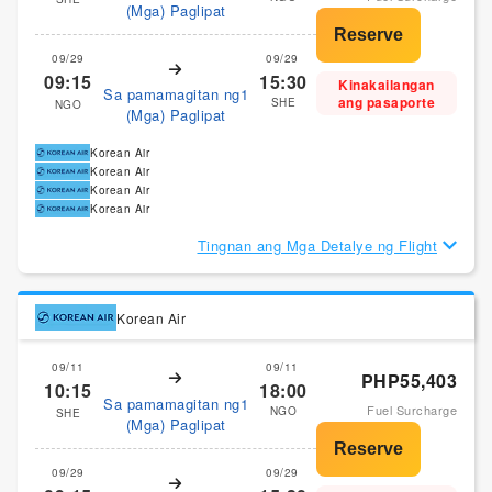
(Mga) Paglipat
09/29
09/29
09:15
15:30
Kinakailangan
Sa pamamagitan ng1
ang pasaporte
SHE
NGO
(Mga) Paglipat
Korean Air
Korean Air
Korean Air
Korean Air
Tingnan ang Mga Detalye ng Flight
Korean Air
09/11
09/11
PHP55,403
10:15
18:00
Sa pamamagitan ng1
Fuel Surcharge
NGO
SHE
(Mga) Paglipat
09/29
09/29