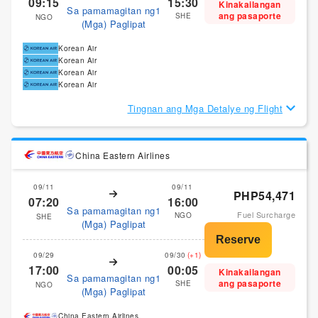
09:15
15:30
Kinakailangan
Sa pamamagitan ng1
ang pasaporte
SHE
NGO
(Mga) Paglipat
Korean Air
Korean Air
Korean Air
Korean Air
Tingnan ang Mga Detalye ng Flight
China Eastern Airlines
09/11
09/11
PHP54,471
07:20
16:00
Sa pamamagitan ng1
Fuel Surcharge
NGO
SHE
(Mga) Paglipat
09/29
09/30
(+1)
17:00
00:05
Kinakailangan
Sa pamamagitan ng1
ang pasaporte
SHE
NGO
(Mga) Paglipat
China Eastern Airlines