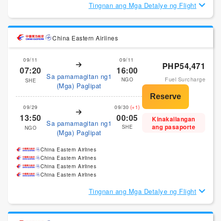
Tingnan ang Mga Detalye ng Flight
China Eastern Airlines
09/11
09/11
PHP54,471
07:20
16:00
Sa pamamagitan ng1
Fuel Surcharge
NGO
SHE
(Mga) Paglipat
09/29
09/30
(+1)
13:50
00:05
Kinakailangan
Sa pamamagitan ng1
ang pasaporte
SHE
NGO
(Mga) Paglipat
China Eastern Airlines
China Eastern Airlines
China Eastern Airlines
China Eastern Airlines
Tingnan ang Mga Detalye ng Flight