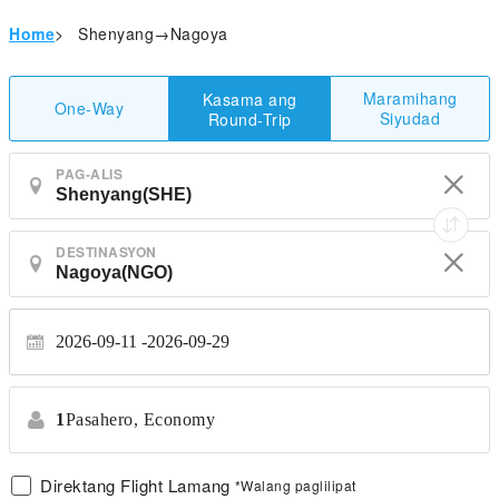
Home
>
Shenyang→Nagoya
Maramihang
Kasama ang
One-Way
Siyudad
Round-Trip
PAG-ALIS
DESTINASYON
2026-09-11
2026-09-29
1
Pasahero,
Economy
Direktang Flight Lamang
*Walang paglilipat