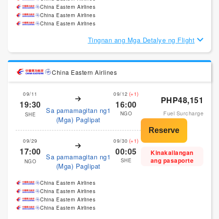
China Eastern Airlines
China Eastern Airlines
China Eastern Airlines
Tingnan ang Mga Detalye ng Flight
China Eastern Airlines
09/11
09/12
(+1)
PHP48,151
19:30
16:00
Sa pamamagitan ng1
Fuel Surcharge
NGO
SHE
(Mga) Paglipat
09/29
09/30
(+1)
17:00
00:05
Kinakailangan
Sa pamamagitan ng1
ang pasaporte
SHE
NGO
(Mga) Paglipat
China Eastern Airlines
China Eastern Airlines
China Eastern Airlines
China Eastern Airlines