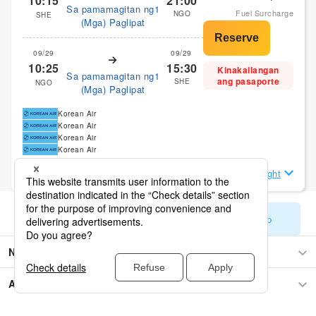
10:15
21:00
Sa pamamagitan ng1
Fuel Surcharge
NGO
SHE
(Mga) Paglipat
09/29
09/29
10:25
15:30
Kinakailangan
Sa pamamagitan ng1
ang pasaporte
SHE
NGO
(Mga) Paglipat
Korean Air
Korean Air
Korean Air
Korean Air
Tingnan ang Mga Detalye ng Flight
Ipakita ang mga natitirang resulta sa paghahanap
Nagoya
Asya