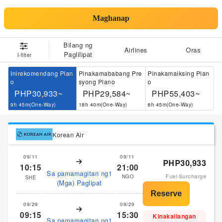
Maghanap
Bilang ng
Airlines
Oras
Paglilipat
I-filter
Inirekomendang Plan
Pinakamababang Pre
Pinakamaiksing Plan
o
syong Plano
o
PHP30,933~
PHP29,584~
PHP55,403~
9h 45m(One-Way)
18h 40m(One-Way)
6h 45m(One-Way)
Korean Air
09/11
09/11
PHP30,933
10:15
21:00
Sa pamamagitan ng1
Fuel Surcharge
NGO
SHE
(Mga) Paglipat
09/29
09/29
09:15
15:30
Kinakailangan
Sa pamamagitan ng1