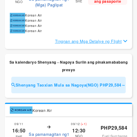
ang pasaporte
SHE
NGO
(Mga) Paglipat
Korean Air
Korean Air
Korean Air
Korean Air
Tingnan ang Mga Detalye ng Flight
Sa kalendaryo Shenyang⇔Nagoya Suriin ang pinakamababang
presyo
Shenyang Taoxian Mula sa Nagoya(NGO) PHP29,584～
Korean Air
09/11
09/12
(+1)
PHP29,584
16:50
12:30
Sa pamamagitan ng1
Fuel Surcharge
NGO
SHE