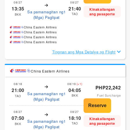
08/27
08/27
13:35
21:40
Kinakailangan
Sa pamamagitan ng1
ang pasaporte
TAO
BKK
(Mga) Paglipat
China Eastern Airlines
China Eastern Airlines
China Eastern Airlines
China Eastern Airlines
Tingnan ang Mga Detalye ng Flight
China Eastern Airlines
08/18
08/19
(+1)
PHP22,242
21:00
04:05
Sa pamamagitan ng1
Fuel Surcharge
BKK
TAO
(Mga) Paglipat
08/27
08/27
07:50
18:10
Kinakailangan
Sa pamamagitan ng1
ang pasaporte
TAO
BKK
(Mga) Paglipat