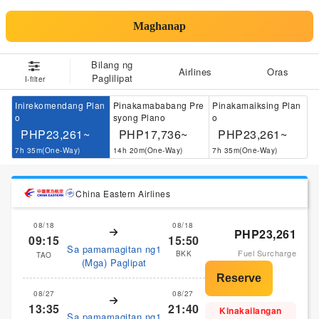
Maghanap
Bilang ng
Airlines
Oras
Paglilipat
I-filter
Inirekomendang Plan
Pinakamababang Pre
Pinakamaiksing Plan
o
syong Plano
o
PHP23,261~
PHP17,736~
PHP23,261~
7h 35m(One-Way)
14h 20m(One-Way)
7h 35m(One-Way)
China Eastern Airlines
08/18
08/18
PHP23,261
09:15
15:50
Sa pamamagitan ng1
Fuel Surcharge
BKK
TAO
(Mga) Paglipat
08/27
08/27
13:35
21:40
Kinakailangan
Sa pamamagitan ng1