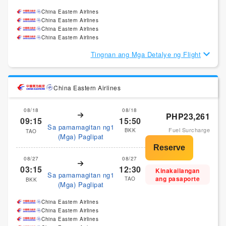
China Eastern Airlines
China Eastern Airlines
China Eastern Airlines
China Eastern Airlines
Tingnan ang Mga Detalye ng Flight
China Eastern Airlines
08/18
08/18
PHP23,261
09:15
15:50
Sa pamamagitan ng1
Fuel Surcharge
BKK
TAO
(Mga) Paglipat
08/27
08/27
03:15
12:30
Kinakailangan
Sa pamamagitan ng1
ang pasaporte
TAO
BKK
(Mga) Paglipat
China Eastern Airlines
China Eastern Airlines
China Eastern Airlines