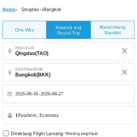
Home
>
Qingdao→Bangkok
Maramihang
Kasama ang
One-Way
Siyudad
Round-Trip
PAG-ALIS
DESTINASYON
2026-08-18
2026-08-27
1
Pasahero,
Economy
Direktang Flight Lamang
*Walang paglilipat