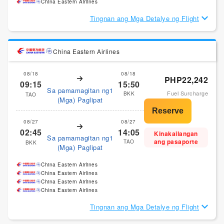
China Eastern Airlines
Tingnan ang Mga Detalye ng Flight
China Eastern Airlines
08/18
08/18
PHP22,242
09:15
15:50
Sa pamamagitan ng1
Fuel Surcharge
BKK
TAO
(Mga) Paglipat
08/27
08/27
02:45
14:05
Kinakailangan
Sa pamamagitan ng1
ang pasaporte
TAO
BKK
(Mga) Paglipat
China Eastern Airlines
China Eastern Airlines
China Eastern Airlines
China Eastern Airlines
Tingnan ang Mga Detalye ng Flight