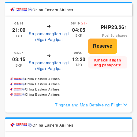
China Eastern Airlines
08/18
08/19
(+1)
PHP23,261
21:00
04:05
Sa pamamagitan ng1
Fuel Surcharge
BKK
TAO
(Mga) Paglipat
08/27
08/27
03:15
12:30
Kinakailangan
Sa pamamagitan ng1
ang pasaporte
TAO
BKK
(Mga) Paglipat
China Eastern Airlines
China Eastern Airlines
China Eastern Airlines
China Eastern Airlines
Tingnan ang Mga Detalye ng Flight
China Eastern Airlines