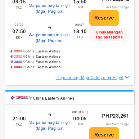
09:15
15:50
Sa pamamagitan ng1
Fuel Surcharge
BKK
TAO
(Mga) Paglipat
08/27
08/27
07:50
18:10
Kinakailangan
Sa pamamagitan ng1
ang pasaporte
TAO
BKK
(Mga) Paglipat
China Eastern Airlines
China Eastern Airlines
China Eastern Airlines
China Eastern Airlines
Tingnan ang Mga Detalye ng Flight
China Eastern Airlines
08/18
08/19
(+1)
PHP23,261
21:00
04:05
Sa pamamagitan ng1
Fuel Surcharge
BKK
TAO
(Mga) Paglipat