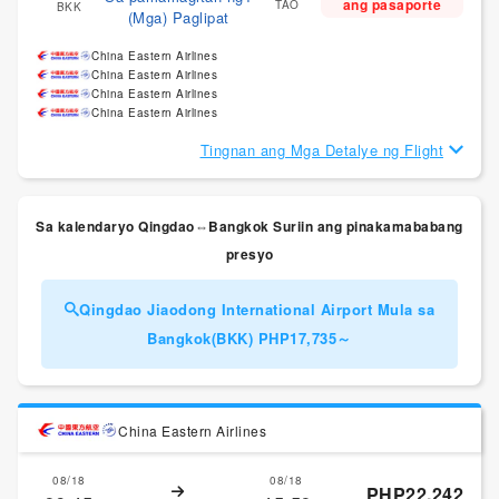
ang pasaporte
TAO
BKK
(Mga) Paglipat
China Eastern Airlines
China Eastern Airlines
China Eastern Airlines
China Eastern Airlines
Tingnan ang Mga Detalye ng Flight
Sa kalendaryo Qingdao⇔Bangkok Suriin ang pinakamababang
presyo
Qingdao Jiaodong International Airport Mula sa
Bangkok(BKK) PHP17,735～
China Eastern Airlines
08/18
08/18
PHP22,242