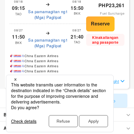
08/18
08/18
PHP23,261
09:15
15:50
Sa pamamagitan ng1
Fuel Surcharge
BKK
TAO
(Mga) Paglipat
08/27
08/27
11:50
21:40
Kinakailangan
Sa pamamagitan ng1
ang pasaporte
TAO
BKK
(Mga) Paglipat
China Eastern Airlines
China Eastern Airlines
China Eastern Airlines
China Eastern Airlines
Tingnan ang Mga Detalye ng Flight
Ipakita ang mga natitirang resulta sa paghahanap
Bangkok
Asya