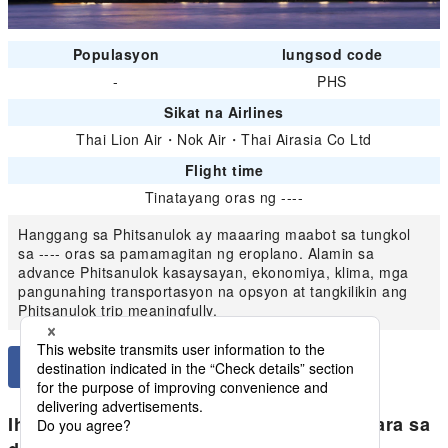
Populasyon
lungsod code
-
PHS
Sikat na Airlines
Thai Lion Air
・
Nok Air
・
Thai Airasia Co Ltd
Flight time
Tinatayang oras ng ----
Hanggang sa Phitsanulok ay maaaring maabot sa tungkol
sa ---- oras sa pamamagitan ng eroplano. Alamin sa
advance Phitsanulok kasaysayan, ekonomiya, klima, mga
pangunahing transportasyon na opsyon at tangkilikin ang
Phitsanulok trip meaningfully.
Ihambing ang pinakamababang presyo para sa