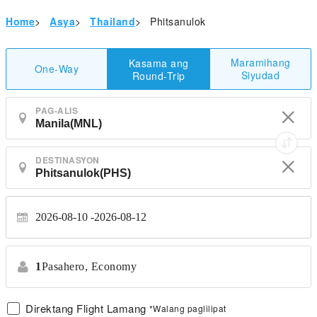
Home
>
Asya
>
Thailand
>
Phitsanulok
Maramihang
Kasama ang
One-Way
Siyudad
Round-Trip
PAG-ALIS
DESTINASYON
2026-08-10
2026-08-12
1
Pasahero,
Economy
Direktang Flight Lamang
*Walang paglilipat