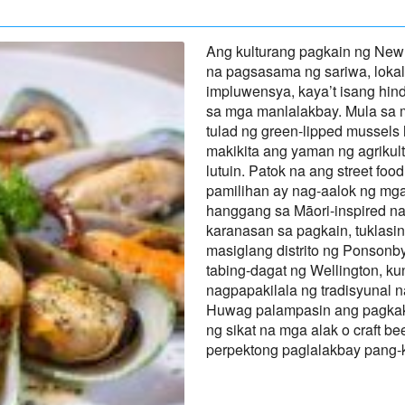
Ang kulturang pagkain ng New
na pagsasama ng sariwa, loka
impluwensya, kaya’t isang hin
sa mga manlalakbay. Mula sa 
tulad ng green-lipped mussels 
makikita ang yaman ng agrikult
lutuin. Patok na ang street foo
pamilihan ay nag-aalok ng mg
hanggang sa Māori-inspired na
karanasan sa pagkain, tuklasin
masiglang distrito ng Ponsonb
tabing-dagat ng Wellington, 
nagpapakilala ng tradisyunal 
Huwag palampasin ang pagkak
ng sikat na mga alak o craft b
perpektong paglalakbay pang-