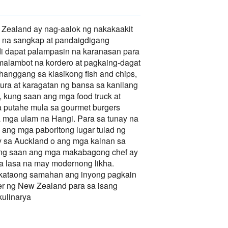
 Zealand ay nag-aalok ng nakakaakit
l na sangkap at pandaigdigang
di dapat palampasin na karanasan para
malambot na kordero at pagkaing-dagat
hanggang sa klasikong fish and chips,
ura at karagatan ng bansa sa kanilang
d, kung saan ang mga food truck at
a putahe mula sa gourmet burgers
 mga ulam na Hangi. Para sa tunay na
 ang mga paboritong lugar tulad ng
y sa Auckland o ang mga kainan sa
kung saan ang mga makabagong chef ay
na lasa na may modernong likha.
ataong samahan ang inyong pagkain
eer ng New Zealand para sa isang
kulinarya