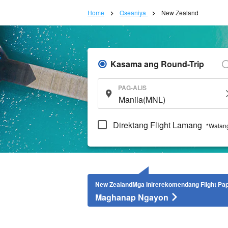
Home
Oseaniya
New Zealand
Kasama ang Round-Trip
PAG-ALIS
Direktang Flight Lamang
*Walang
New ZealandMga Inirerekomendang Flight Papu
Maghanap Ngayon