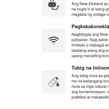
Ang New Zealand ay g
na hugis-V at isang g
magdala ng voltage 
Pagkakakonekta 
Nagbibigay ang New Z
paliparan. Nag-aalok 
limitado o mabagal an
isaalang-alang ang pa
upang manatiling kon
Tubig na Iniino
Ang tubig mula sa gri
mo na kailangang bum
mula sa mga natural 
ang kontaminasyon, la
praktikal at makakal