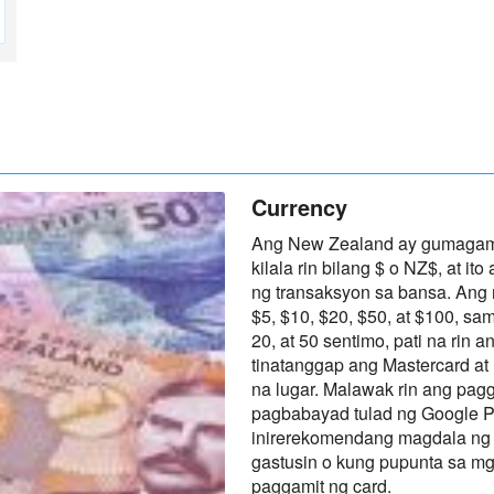
Currency
Ang New Zealand ay gumagami
kilala rin bilang $ o NZ$, at i
ng transaksyon sa bansa. Ang
$5, $10, $20, $50, at $100, s
20, at 50 sentimo, pati na rin 
tinatanggap ang Mastercard a
na lugar. Malawak rin ang pag
pagbabayad tulad ng Google P
inirerekomendang magdala ng k
gastusin o kung pupunta sa mg
paggamit ng card.