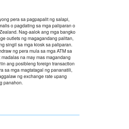
ong pera sa pagpapalit ng salapi,
alis o pagdating sa mga paliparan o
Zealand. Nag-aalok ang mga bangko
ge outlets ng magagandang palitan,
g singil sa mga kiosk sa paliparan.
ithdraw ng pera mula sa mga ATM sa
t madalas na may mas magandang
iin ang posibleng foreign transaction
ra sa mga magtatagal ng pananatili,
aggalaw ng exchange rate upang
ng panahon.