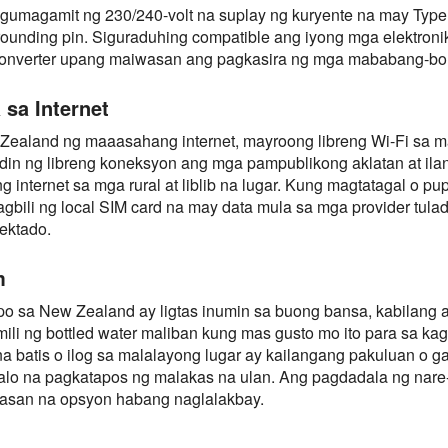
umagamit ng 230/240-volt na suplay ng kuryente na may Type I
rounding pin. Siguraduhing compatible ang iyong mga elektroni
converter upang maiwasan ang pagkasira ng mga mababang-bol
sa Internet
ealand ng maaasahang internet, mayroong libreng Wi-Fi sa mar
din ng libreng koneksyon ang mga pampublikong aklatan at ilang
g internet sa mga rural at liblib na lugar. Kung magtatagal o p
gbili ng local SIM card na may data mula sa mga provider tula
ektado.
m
po sa New Zealand ay ligtas inumin sa buong bansa, kabilang a
ili ng bottled water maliban kung mas gusto mo ito para sa 
na batis o ilog sa malalayong lugar ay kailangang pakuluan o
lo na pagkatapos ng malakas na ulan. Ang pagdadala ng nare-re
ikasan na opsyon habang naglalakbay.