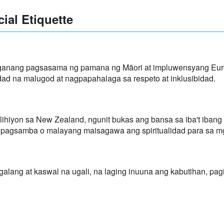
cial Etiquette
anang pagsasama ng pamana ng Māori at impluwensyang Eur
ad na malugod at nagpapahalaga sa respeto at inklusibidad.
ihiyon sa New Zealand, ngunit bukas ang bansa sa iba't ibang
pagsamba o malayang maisagawa ang spiritualidad para sa mga
galang at kaswal na ugali, na laging inuuna ang kabutihan, pag