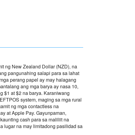
t ng New Zealand Dollar (NZD), na
to ang pangunahing salapi para sa lahat
 mga perang papel ay may halagang
amantalang ang mga barya ay nasa 10,
ang $1 at $2 na barya. Karaniwang
t EFTPOS system, maging sa mga rural
gamit ng mga contactless na
ay at Apple Pay. Gayunpaman,
aunting cash para sa maliliit na
a lugar na may limitadong pasilidad sa