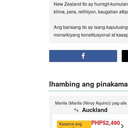
New Zealand Ito ay humigit-kumula
klima, pera, relihiyon, kaugalian a
Ang bansang ito ay isang kapuluang
monarkiyang konstitusyonal at kasa
Ihambing ang pinakama
Manila (Manila (Ninoy Aquino)) pag-alis
Auckland
PHP52,490
Kasama ang