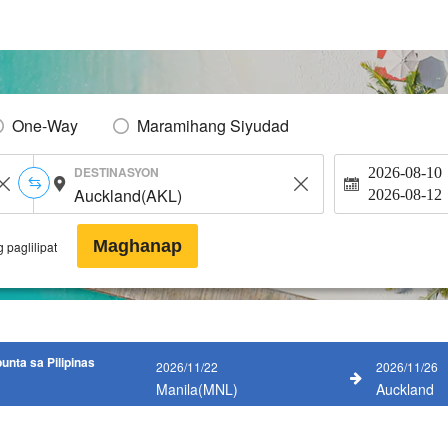
One-Way
Maramihang Siyudad
DESTINASYON
2026-08-10
2026-08-12
Maghanap
 paglilipat
nta sa Pilipinas
2026/11/22
2026/11/26
Manila(MNL)
Auckland