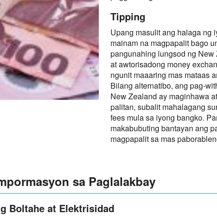
Tipping
Upang masulit ang halaga ng iy
mainam na magpapalit bago um
pangunahing lungsod ng New 
at awtorisadong money exchan
ngunit maaaring mas mataas an
Bilang alternatibo, ang pag-w
New Zealand ay maginhawa a
palitan, subalit mahalagang sur
fees mula sa iyong bangko. Pa
makabubuting bantayan ang p
magpapalit sa mas paborable
Impormasyon sa Paglalakbay
 Boltahe at Elektrisidad