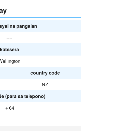
ay
syal na pangalan
----
kabisera
Wellington
country code
NZ
e (para sa telepono)
＋64