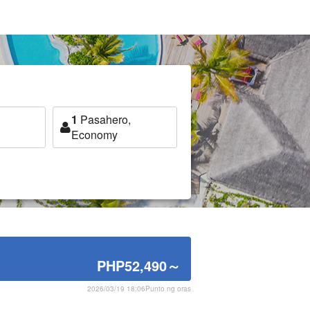
1
Pasahero,
Economy
PHP52,490
～
2026/03/19 18:06Punto ng oras