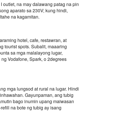
 outlet, na may dalawang patag na pin
kong aparato sa 230V; kung hindi,
tahe na kagamitan.
aming hotel, cafe, restawran, at
 tourist spots. Subalit, maaaring
upunta sa mga malalayong lugar,
d ng Vodafone, Spark, o 2degrees
ng mga lungsod at rural na lugar. Hindi
kaginhawahan. Gayunpaman, ang tubig
 gamutin bago inumin upang maiwasan
fill na bote ng tubig ay isang