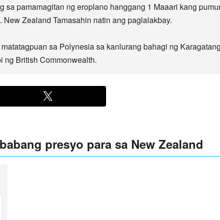
ng sa pamamagitan ng eroplano hanggang 1 Maaari kang pumun
tbp. New Zealand Tamasahin natin ang paglalakbay.
 matatagpuan sa Polynesia sa kanlurang bahagi ng Karagatang 
pi ng British Commonwealth.
babang presyo para sa New Zealand