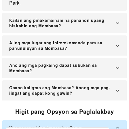
Park.
Kailan ang pinakamainam na panahon upang
bisitahin ang Mombasa?
Ang pinakamainam na panahon upang bisitahin
Aling mga lugar ang inirerekomenda para sa
ang Mombasa ay tuwing tuyong buwan mula
panunuluyan sa Mombasa?
Hulyo hanggang Setyembre at Enero hanggang
Marso.
Inirerekomendang lugar para sa panunuluyan ang
Ano ang mga pagkaing dapat subukan sa
Nyali, Diani Beach, Bamburi, at sentro ng lungsod
Mombasa?
para sa madaling pag-access sa mga atraksyon.
Dapat subukan sa Mombasa ang biryani, pilau,
Gaano kaligtas ang Mombasa? Anong mga pag-
samaki wa kupaka (isda sa gata), at mahamri na
iingat ang dapat kong gawin?
may tsaa.
Karaniwang ligtas ang Mombasa para sa mga
Higit pang Opsyon sa Paglalakbay
turista, ngunit iwasan ang liblib na lugar sa gabi,
ingatan ang mga gamit, at gumamit ng
mapagkakatiwalaang transportasyon.
Mga pangunahing lungsod sa Kenya