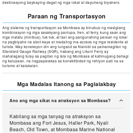
destinasyong baybaying-dagat ng mga lokal at dayuhang biyahero.
Paraan ng Transportasyon
Ang sistema ng transportasyon sa Mombasa ay binubuo ng masiglang
kombinasyon ng mga sasakyang panlupa, tren, at ferry, kung saan ang
mga matatu (minibus), tuk-tuk, at taxi ang pangunahing paraan ng lokal
na pagbiyahe na abot-kaya at madaling ma-access ng mga residente at
turista. May koneksyon din ang lungsod sa Nairobi sa pamamagitan ng
Standard Gauge Railway (SGR), habang ang Likoni Ferry ay
mahalagang tulay sa pagitan ng Isla ng Mombasa at katimugang bahagi
ng kalupaan, na nagpapalakas sa konektibidad ng rehiyon pati na sa
turismo at kalakalan.
Mga Madalas Itanong sa Paglalakbay
Ano ang mga sikat na atraksyon sa Mombasa?
Kabilang sa mga tanyag na atraksyon sa
Mombasa ang Fort Jesus, Haller Park, Nyali
Beach, Old Town, at Mombasa Marine National