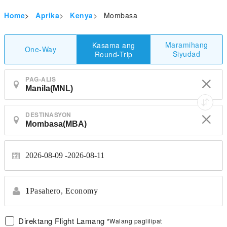
Home
>
Aprika
>
Kenya
>
Mombasa
Maramihang
Kasama ang
One-Way
Siyudad
Round-Trip
PAG-ALIS
DESTINASYON
2026-08-09
2026-08-11
1
Pasahero,
Economy
Direktang Flight Lamang
*Walang paglilipat