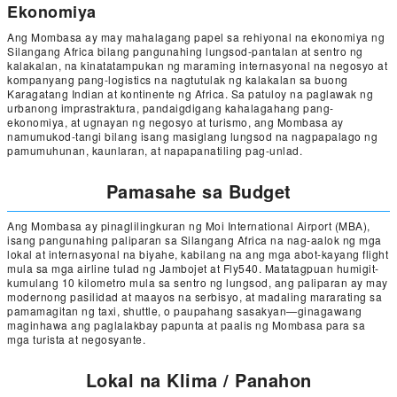
Ekonomiya
Ang Mombasa ay may mahalagang papel sa rehiyonal na ekonomiya ng
Silangang Africa bilang pangunahing lungsod-pantalan at sentro ng
kalakalan, na kinatatampukan ng maraming internasyonal na negosyo at
kompanyang pang-logistics na nagtutulak ng kalakalan sa buong
Karagatang Indian at kontinente ng Africa. Sa patuloy na paglawak ng
urbanong imprastraktura, pandaigdigang kahalagahang pang-
ekonomiya, at ugnayan ng negosyo at turismo, ang Mombasa ay
namumukod-tangi bilang isang masiglang lungsod na nagpapalago ng
pamumuhunan, kaunlaran, at napapanatiling pag-unlad.
Pamasahe sa Budget
Ang Mombasa ay pinaglilingkuran ng Moi International Airport (MBA),
isang pangunahing paliparan sa Silangang Africa na nag-aalok ng mga
lokal at internasyonal na biyahe, kabilang na ang mga abot-kayang flight
mula sa mga airline tulad ng Jambojet at Fly540. Matatagpuan humigit-
kumulang 10 kilometro mula sa sentro ng lungsod, ang paliparan ay may
modernong pasilidad at maayos na serbisyo, at madaling mararating sa
pamamagitan ng taxi, shuttle, o paupahang sasakyan—ginagawang
maginhawa ang paglalakbay papunta at paalis ng Mombasa para sa
mga turista at negosyante.
Lokal na Klima / Panahon