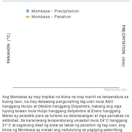
Mombasa - Precipitation
Mombasa - Panahon
PRECIPITATION（mm）
PANAHON（°C）
Highcharts.com
Ang Mombasa ay may tropikal na klima na may mainit na temperatura sa
buong taon, na may dalawang pangunahing tag-ulan mula Abril
hanggang Hunyo at Oktubre hanggang Disyembre, habang ang mga
tuyong buwan mula Hulyo hanggang Setyembre at Enero hanggang
Marso ay perpekto para sa turismo sa dalampasigan at mga panlabas na
aktibidad. Sa karaniwang temperaturang umaabot mula 24°C hanggang
31°C at saganang sikat ng araw sa labas ng panahon ng tag-ulan, ang
klima ng Mombasa ay malaki ang naitutulong sa pagiging paboritong