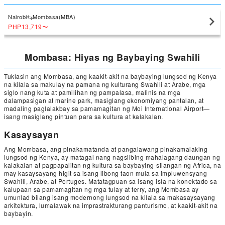
Nairobi
Mombasa(MBA)
PHP13,719
〜
Mombasa: Hiyas ng Baybaying Swahili
Tuklasin ang Mombasa, ang kaakit-akit na baybaying lungsod ng Kenya
na kilala sa makulay na pamana ng kulturang Swahili at Arabe, mga
siglo nang kuta at pamilihan ng pampalasa, malinis na mga
dalampasigan at marine park, masiglang ekonomiyang pantalan, at
madaling paglalakbay sa pamamagitan ng Moi International Airport—
isang masiglang pintuan para sa kultura at kalakalan.
Kasaysayan
Ang Mombasa, ang pinakamatanda at pangalawang pinakamalaking
lungsod ng Kenya, ay matagal nang nagsilbing mahalagang daungan ng
kalakalan at pagpapalitan ng kultura sa baybaying-silangan ng Africa, na
may kasaysayang higit sa isang libong taon mula sa impluwensyang
Swahili, Arabe, at Portuges. Matatagpuan sa isang isla na konektado sa
kalupaan sa pamamagitan ng mga tulay at ferry, ang Mombasa ay
umunlad bilang isang modernong lungsod na kilala sa makasaysayang
arkitektura, lumalawak na imprastrakturang panturismo, at kaakit-akit na
baybayin.