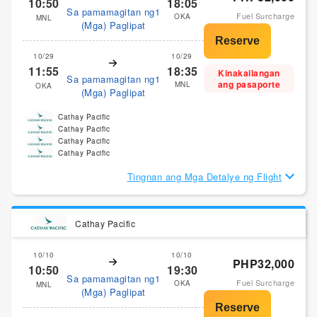
10:50
18:05
Sa pamamagitan ng1
Fuel Surcharge
OKA
MNL
(Mga) Paglipat
10/29
10/29
11:55
18:35
Kinakailangan
Sa pamamagitan ng1
ang pasaporte
MNL
OKA
(Mga) Paglipat
Cathay Pacific
Cathay Pacific
Cathay Pacific
Cathay Pacific
Tingnan ang Mga Detalye ng Flight
Cathay Pacific
10/10
10/10
PHP32,000
10:50
19:30
Sa pamamagitan ng1
Fuel Surcharge
OKA
MNL
(Mga) Paglipat