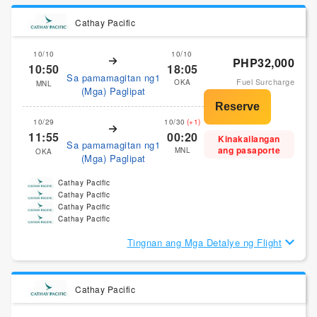
Cathay Pacific
10/10
10/10
PHP32,000
10:50
18:05
Sa pamamagitan ng1
Fuel Surcharge
OKA
MNL
(Mga) Paglipat
10/29
10/30
(+1)
11:55
00:20
Kinakailangan
Sa pamamagitan ng1
ang pasaporte
MNL
OKA
(Mga) Paglipat
Cathay Pacific
Cathay Pacific
Cathay Pacific
Cathay Pacific
Tingnan ang Mga Detalye ng Flight
Cathay Pacific