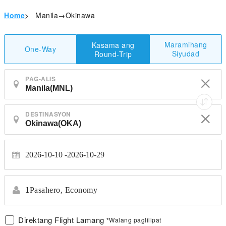
Home
>
Manila→Okinawa
Maramihang
Kasama ang
One-Way
Siyudad
Round-Trip
PAG-ALIS
DESTINASYON
2026-10-10
2026-10-29
1
Pasahero,
Economy
Direktang Flight Lamang
*Walang paglilipat