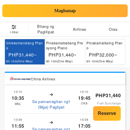
Maghanap
Bilang ng
Airlines
Oras
Paglilipat
I-filter
Inirekomendang Plan
Pinakamababang Pre
Pinakamaiksing Plan
o
syong Plano
o
PHP31,440~
PHP31,440~
PHP32,000~
8h 10m(One-Way)
8h 10m(One-Way)
6h 15m(One-Way)
China Airlines
10/10
10/10
PHP31,440
10:35
19:45
Sa pamamagitan ng1
Fuel Surcharge
OKA
MNL
(Mga) Paglipat
10/29
10/29
11:55
17:05
Sa pamamagitan ng1