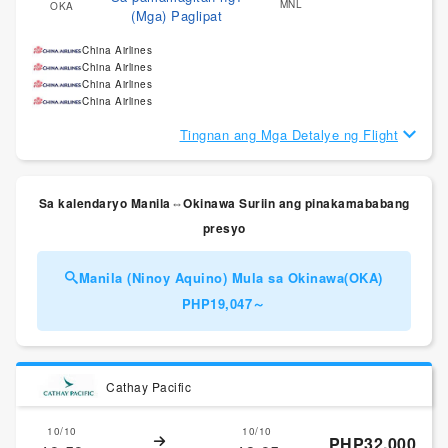
MNL
OKA
(Mga) Paglipat
China Airlines
China Airlines
China Airlines
China Airlines
Tingnan ang Mga Detalye ng Flight
Sa kalendaryo Manila⇔Okinawa Suriin ang pinakamababang
presyo
Manila (Ninoy Aquino) Mula sa Okinawa(OKA)
PHP19,047～
Cathay Pacific
10/10
10/10
PHP32,000