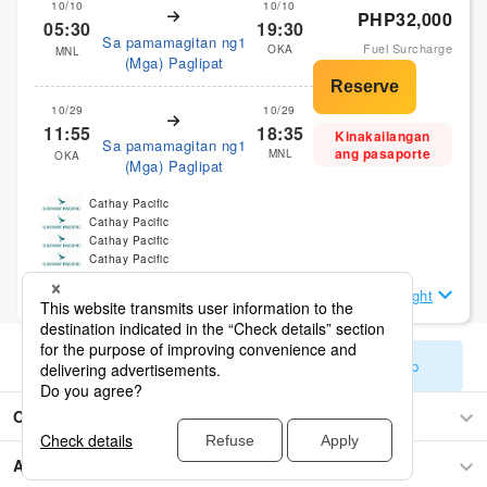
10/10
10/10
PHP32,000
05:30
19:30
Sa pamamagitan ng1
Fuel Surcharge
OKA
MNL
(Mga) Paglipat
10/29
10/29
11:55
18:35
Kinakailangan
Sa pamamagitan ng1
ang pasaporte
MNL
OKA
(Mga) Paglipat
Cathay Pacific
Cathay Pacific
Cathay Pacific
Cathay Pacific
Tingnan ang Mga Detalye ng Flight
Ipakita ang mga natitirang resulta sa paghahanap
Okinawa
Asya