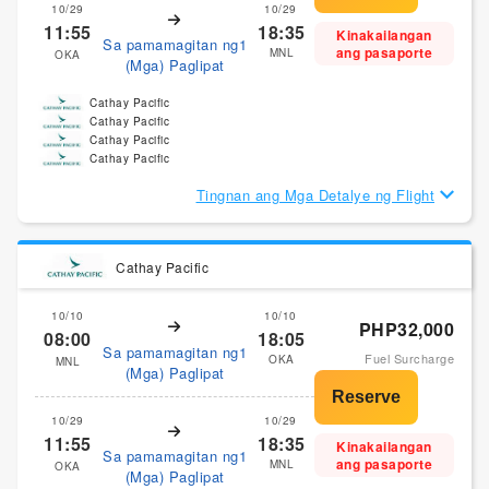
10/29
10/29
11:55
18:35
Kinakailangan
Sa pamamagitan ng1
ang pasaporte
MNL
OKA
(Mga) Paglipat
Cathay Pacific
Cathay Pacific
Cathay Pacific
Cathay Pacific
Tingnan ang Mga Detalye ng Flight
Cathay Pacific
10/10
10/10
PHP32,000
08:00
18:05
Sa pamamagitan ng1
Fuel Surcharge
OKA
MNL
(Mga) Paglipat
10/29
10/29
11:55
18:35
Kinakailangan
Sa pamamagitan ng1
ang pasaporte
MNL
OKA
(Mga) Paglipat