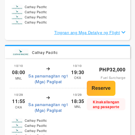
Cathay Pacific
Cathay Pacific
Cathay Pacific
Cathay Pacific
Tingnan ang Mga Detalye ng Flight
Cathay Pacific
10/10
10/10
PHP32,000
08:00
19:30
Sa pamamagitan ng1
Fuel Surcharge
OKA
MNL
(Mga) Paglipat
10/29
10/29
11:55
18:35
Kinakailangan
Sa pamamagitan ng1
ang pasaporte
MNL
OKA
(Mga) Paglipat
Cathay Pacific
Cathay Pacific
Cathay Pacific