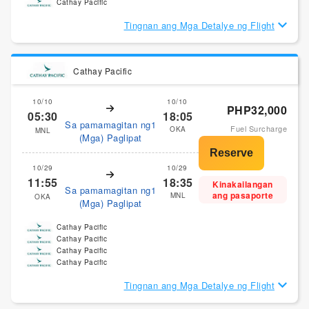
Cathay Pacific
Tingnan ang Mga Detalye ng Flight
Cathay Pacific
10/10
10/10
PHP32,000
05:30
18:05
Sa pamamagitan ng1
Fuel Surcharge
OKA
MNL
(Mga) Paglipat
10/29
10/29
11:55
18:35
Kinakailangan
Sa pamamagitan ng1
ang pasaporte
MNL
OKA
(Mga) Paglipat
Cathay Pacific
Cathay Pacific
Cathay Pacific
Cathay Pacific
Tingnan ang Mga Detalye ng Flight