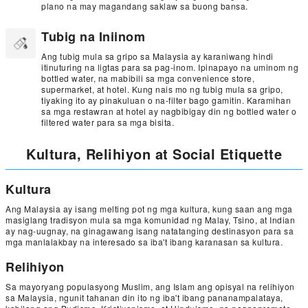
plano na may magandang saklaw sa buong bansa.
Tubig na Iniinom
Ang tubig mula sa gripo sa Malaysia ay karaniwang hindi
itinuturing na ligtas para sa pag-inom. Ipinapayo na uminom ng
bottled water, na mabibili sa mga convenience store,
supermarket, at hotel. Kung nais mo ng tubig mula sa gripo,
tiyaking ito ay pinakuluan o na-filter bago gamitin. Karamihan
sa mga restawran at hotel ay nagbibigay din ng bottled water o
filtered water para sa mga bisita.
Kultura, Relihiyon at Social Etiquette
Kultura
Ang Malaysia ay isang melting pot ng mga kultura, kung saan ang mga
masiglang tradisyon mula sa mga komunidad ng Malay, Tsino, at Indian
ay nag-uugnay, na ginagawang isang natatanging destinasyon para sa
mga manlalakbay na interesado sa iba't ibang karanasan sa kultura.
Relihiyon
Sa mayoryang populasyong Muslim, ang Islam ang opisyal na relihiyon
sa Malaysia, ngunit tahanan din ito ng iba't ibang pananampalataya,