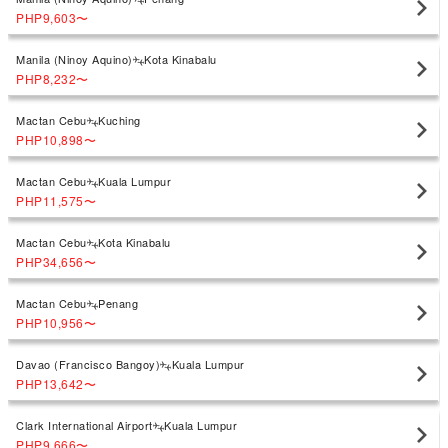
PHP9,603
〜
Manila (Ninoy Aquino)
Kota Kinabalu
PHP8,232
〜
Mactan Cebu
Kuching
PHP10,898
〜
Mactan Cebu
Kuala Lumpur
PHP11,575
〜
Mactan Cebu
Kota Kinabalu
PHP34,656
〜
Mactan Cebu
Penang
PHP10,956
〜
Davao (Francisco Bangoy)
Kuala Lumpur
PHP13,642
〜
Clark International Airport
Kuala Lumpur
PHP9,666
〜