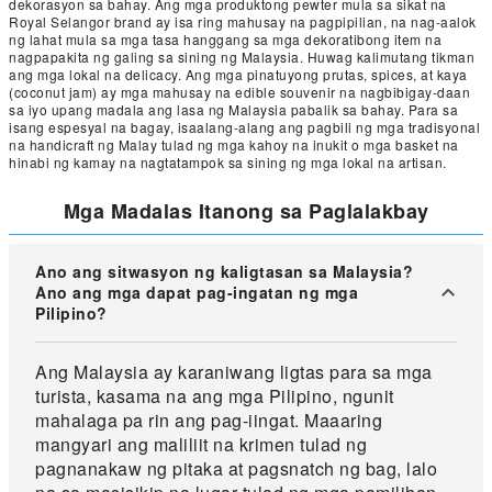
dekorasyon sa bahay. Ang mga produktong pewter mula sa sikat na
Royal Selangor brand ay isa ring mahusay na pagpipilian, na nag-aalok
ng lahat mula sa mga tasa hanggang sa mga dekoratibong item na
nagpapakita ng galing sa sining ng Malaysia. Huwag kalimutang tikman
ang mga lokal na delicacy. Ang mga pinatuyong prutas, spices, at kaya
(coconut jam) ay mga mahusay na edible souvenir na nagbibigay-daan
sa iyo upang madala ang lasa ng Malaysia pabalik sa bahay. Para sa
isang espesyal na bagay, isaalang-alang ang pagbili ng mga tradisyonal
na handicraft ng Malay tulad ng mga kahoy na inukit o mga basket na
hinabi ng kamay na nagtatampok sa sining ng mga lokal na artisan.
Mga Madalas Itanong sa Paglalakbay
Ano ang sitwasyon ng kaligtasan sa Malaysia?
Ano ang mga dapat pag-ingatan ng mga
Pilipino?
Ang Malaysia ay karaniwang ligtas para sa mga
turista, kasama na ang mga Pilipino, ngunit
mahalaga pa rin ang pag-iingat. Maaaring
mangyari ang maliliit na krimen tulad ng
pagnanakaw ng pitaka at pagsnatch ng bag, lalo