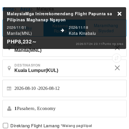
Home
>
Asya
>
Malaysia
MalaysiaMga Inirerekomendang Flight Papunta sa
Pilipinas
Maghanap Ngayon
Maramihang
Kasama ang
2026/11/01
2026/11/18
One-Way
Siyudad
Round-Trip
Manila(MNL)
Kota Kinabalu
PHP8,232
～
2026/07/24 23:11Punto ng oras
PAG-ALIS
DESTINASYON
2026-08-10
2026-08-12
1
Pasahero,
Economy
Direktang Flight Lamang
*Walang paglilipat