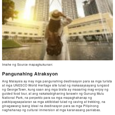
Imahe ng Source mapagkukunan:
Pangunahing Atraksyon
Ang Malaysia ay may mga pangunahing destinasyon para sa mga turista
at mga UNESCO World Heritage site tulad ng makasaysayang lungsod
ng GeorgeTown, kung saan ang mga bisita ay maaaring mag-enjoy ng
guided food tour, at ang nakakabighaning tanawin ng Gunung Mulu
National Park, na perpekto para sa mga mapaghahanap ng
pakikipagsapalaran sa mga aktibidad tulad ng caving at trekking, na
ginagawang isang ideal na destinasyon para sa mga Pilipinong
naghahanap ng cultural immersion at mga karanasang panlabas.