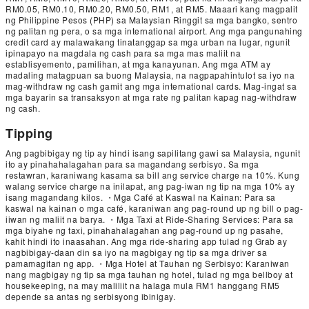
RM0.05, RM0.10, RM0.20, RM0.50, RM1, at RM5. Maaari kang magpalit
ng Philippine Pesos (PHP) sa Malaysian Ringgit sa mga bangko, sentro
ng palitan ng pera, o sa mga international airport. Ang mga pangunahing
credit card ay malawakang tinatanggap sa mga urban na lugar, ngunit
ipinapayo na magdala ng cash para sa mga mas maliit na
establisyemento, pamilihan, at mga kanayunan. Ang mga ATM ay
madaling matagpuan sa buong Malaysia, na nagpapahintulot sa iyo na
mag-withdraw ng cash gamit ang mga international cards. Mag-ingat sa
mga bayarin sa transaksyon at mga rate ng palitan kapag nag-withdraw
ng cash.
Tipping
Ang pagbibigay ng tip ay hindi isang sapilitang gawi sa Malaysia, ngunit
ito ay pinahahalagahan para sa magandang serbisyo. Sa mga
restawran, karaniwang kasama sa bill ang service charge na 10%. Kung
walang service charge na inilapat, ang pag-iwan ng tip na mga 10% ay
isang magandang kilos. ・Mga Café at Kaswal na Kainan: Para sa
kaswal na kainan o mga café, karaniwan ang pag-round up ng bill o pag-
iiwan ng maliit na barya. ・Mga Taxi at Ride-Sharing Services: Para sa
mga biyahe ng taxi, pinahahalagahan ang pag-round up ng pasahe,
kahit hindi ito inaasahan. Ang mga ride-sharing app tulad ng Grab ay
nagbibigay-daan din sa iyo na magbigay ng tip sa mga driver sa
pamamagitan ng app. ・Mga Hotel at Tauhan ng Serbisyo: Karaniwan
nang magbigay ng tip sa mga tauhan ng hotel, tulad ng mga bellboy at
housekeeping, na may maliliit na halaga mula RM1 hanggang RM5
depende sa antas ng serbisyong ibinigay.