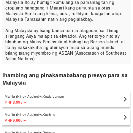
Malaysia Ito ay humigit-kumulang sa pamamagitan ng
eroplano hanggang 1 Maaari kang pumunta sa oras.
Malaysia Suriin ang klima, pera, relihiyon, kaugalian atbp.
Malaysia Tamasahin natin ang paglalakbay.
Ang Malaysia ay isang bansa na matatagpuan sa Timog-
silangang Asya malapit sa ekwador. Ang teritoryo nito ay
binubuo ng Malay Peninsula at bahagi ng Borneo Island, at
ito ay nakakakuha ng atensyon mula sa buong mundo
bilang isang miyembro ng ASEAN (Association of Southeast
Asian Nations).
Ihambing ang pinakamababang presyo para sa
Malaysia
Manila (Ninoy Aquino)
Kuala Lumpur
PHP8,998
〜
Manila (Ninoy Aquino)
Kuching
PHP9,660
〜
Manila (Ninoy Aquino)
Penang