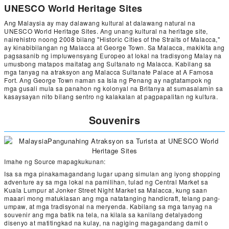
UNESCO World Heritage Sites
Ang Malaysia ay may dalawang kultural at dalawang natural na
UNESCO World Heritage Sites. Ang unang kultural na heritage site,
nairehistro noong 2008 bilang "Historic Cities of the Straits of Malacca,"
ay kinabibilangan ng Malacca at George Town. Sa Malacca, makikita ang
pagsasanib ng impluwensyang Europeo at lokal na tradisyong Malay na
umusbong matapos maitatag ang Sultanato ng Malacca. Kabilang sa
mga tanyag na atraksyon ang Malacca Sultanate Palace at A Famosa
Fort. Ang George Town naman sa Isla ng Penang ay nagtatampok ng
mga gusali mula sa panahon ng kolonyal na Britanya at sumasalamin sa
kasaysayan nito bilang sentro ng kalakalan at pagpapalitan ng kultura.
Souvenirs
Imahe ng Source mapagkukunan:
Isa sa mga pinakamagandang lugar upang simulan ang iyong shopping
adventure ay sa mga lokal na pamilihan, tulad ng Central Market sa
Kuala Lumpur at Jonker Street Night Market sa Malacca, kung saan
maaari mong matuklasan ang mga natatanging handicraft, telang pang-
umpaw, at mga tradisyonal na meryenda. Kabilang sa mga tanyag na
souvenir ang mga batik na tela, na kilala sa kanilang detalyadong
disenyo at matitingkad na kulay, na nagiging magagandang damit o