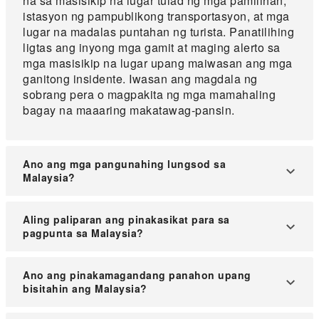
na sa masisikip na lugar tulad ng mga pamilihan,
istasyon ng pampublikong transportasyon, at mga
lugar na madalas puntahan ng turista. Panatilihing
ligtas ang inyong mga gamit at maging alerto sa
mga masisikip na lugar upang maiwasan ang mga
ganitong insidente. Iwasan ang magdala ng
sobrang pera o magpakita ng mga mamahaling
bagay na maaaring makatawag-pansin.
Ano ang mga pangunahing lungsod sa
Malaysia?
Ang pinakamalaking lungsod sa Malaysia ay ang
Aling paliparan ang pinakasikat para sa
Kuala Lumpur, na napapalibutan ng mga satellite
pagpunta sa Malaysia?
cities at urban areas. Maraming mga atraksyon
para sa mga turista sa rehiyong ito.
Ang pinakasikat na paliparan ay ang Kuala
Ano ang pinakamagandang panahon upang
Lumpur International Airport, na malapit sa
bisitahin ang Malaysia?
kabisera.