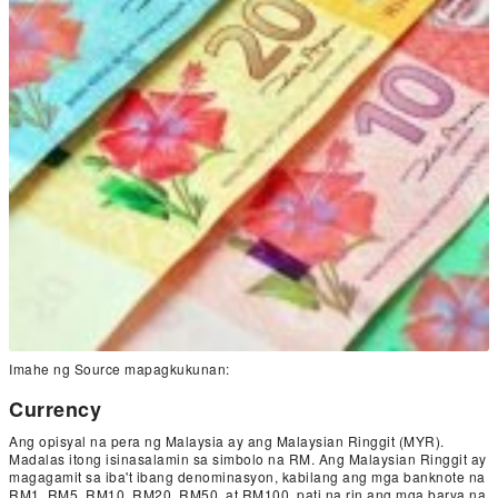
Imahe ng Source mapagkukunan:
Currency
Ang opisyal na pera ng Malaysia ay ang Malaysian Ringgit (MYR).
Madalas itong isinasalamin sa simbolo na RM. Ang Malaysian Ringgit ay
magagamit sa iba't ibang denominasyon, kabilang ang mga banknote na
RM1, RM5, RM10, RM20, RM50, at RM100, pati na rin ang mga barya na