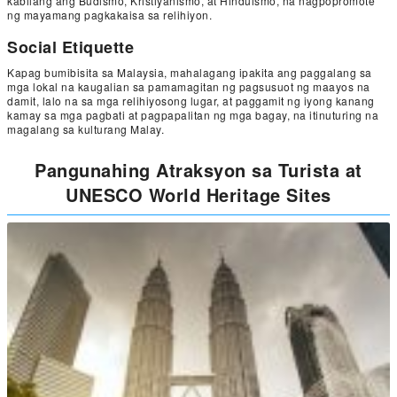
kabilang ang Budismo, Kristiyanismo, at Hinduismo, na nagpopromote
ng mayamang pagkakaisa sa relihiyon.
Social Etiquette
Kapag bumibisita sa Malaysia, mahalagang ipakita ang paggalang sa
mga lokal na kaugalian sa pamamagitan ng pagsusuot ng maayos na
damit, lalo na sa mga relihiyosong lugar, at paggamit ng iyong kanang
kamay sa mga pagbati at pagpapalitan ng mga bagay, na itinuturing na
magalang sa kulturang Malay.
Pangunahing Atraksyon sa Turista at
UNESCO World Heritage Sites