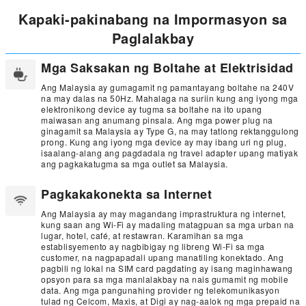
Kapaki-pakinabang na Impormasyon sa
Paglalakbay
Mga Saksakan ng Boltahe at Elektrisidad
Ang Malaysia ay gumagamit ng pamantayang boltahe na 240V
na may dalas na 50Hz. Mahalaga na suriin kung ang iyong mga
elektronikong device ay tugma sa boltahe na ito upang
maiwasan ang anumang pinsala. Ang mga power plug na
ginagamit sa Malaysia ay Type G, na may tatlong rektanggulong
prong. Kung ang iyong mga device ay may ibang uri ng plug,
isaalang-alang ang pagdadala ng travel adapter upang matiyak
ang pagkakatugma sa mga outlet sa Malaysia.
Pagkakakonekta sa Internet
Ang Malaysia ay may magandang imprastruktura ng internet,
kung saan ang Wi-Fi ay madaling matagpuan sa mga urban na
lugar, hotel, café, at restawran. Karamihan sa mga
establisyemento ay nagbibigay ng libreng Wi-Fi sa mga
customer, na nagpapadali upang manatiling konektado. Ang
pagbili ng lokal na SIM card pagdating ay isang maginhawang
opsyon para sa mga manlalakbay na nais gumamit ng mobile
data. Ang mga pangunahing provider ng telekomunikasyon
tulad ng Celcom, Maxis, at Digi ay nag-aalok ng mga prepaid na