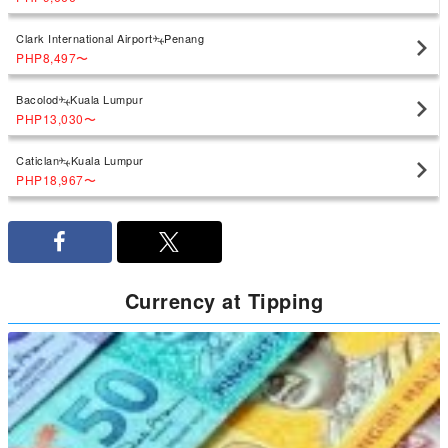
Clark International Airport
Penang
PHP8,497
〜
Bacolod
Kuala Lumpur
PHP13,030
〜
Caticlan
Kuala Lumpur
PHP18,967
〜
Currency at Tipping