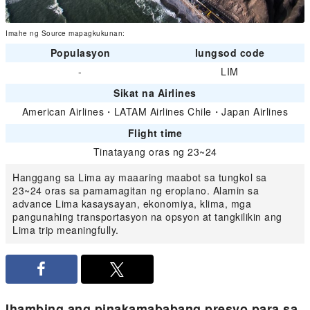
Imahe ng Source mapagkukunan:
Populasyon
lungsod code
-
LIM
Sikat na Airlines
American Airlines
・
LATAM Airlines Chile
・
Japan Airlines
Flight time
Tinatayang oras ng 23~24
Hanggang sa Lima ay maaaring maabot sa tungkol sa
23~24 oras sa pamamagitan ng eroplano. Alamin sa
advance Lima kasaysayan, ekonomiya, klima, mga
pangunahing transportasyon na opsyon at tangkilikin ang
Lima trip meaningfully.
Ihambing ang pinakamababang presyo para sa