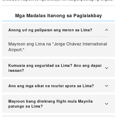
Mga Madalas Itanong sa Paglalakbay
Anong uri ng paliparan ang meron sa Lima?
Mayroon ang Lima na "Jorge Chávez International
Airport."
Kumusta ang seguridad sa Lima? Ano ang dapat
iwasan?
Ang seguridad sa Lima ay nagkakaiba depende sa
Ano ang mga sikat na tourist spots sa Lima?
lugar at hindi laging maaasahan. Iwasan ang mga
liblib na lugar, umiwas sa paglabas sa gabi, at
Kilala ang Lima sa mga makasaysayang
mag-ingat. Bagama't mababa ang posibilidad ng
Mayroon bang direktang flight mula Maynila
lansangan na may istilong Espanyol. Sikat na mga
patungo sa Lima?
pisikal na pag-atake o pagnanakaw sa mataong
lugar ang mga simbahang itinayo noong ika-16 na
lugar, maaaring dumami ang mga maliliit na
siglo tulad ng "Santo Domingo" at ang