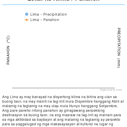
Lima - Precipitation
Lima - Panahon
PRECIPITATION（mm）
PANAHON（°C）
Highcharts.com
Ang Lima ay may banayad na disyertong klima na bihira ang ulan sa
buong taon, na may mainit na tag-init mula Disyembre hanggang Abril at
malamig na taglamig na may ulap mula Hunyo hanggang Setyembre.
Ang pare-pareho nitong panahon ay ginagawang perpektong
destinasyon sa buong taon, na ang maaraw na tag-init ay mainam para
sa mga aktibidad sa baybayin at ang malamig na taglamig ay perpekto
para sa paggalugad ng mga makasaysayan at kultural na lugar ng