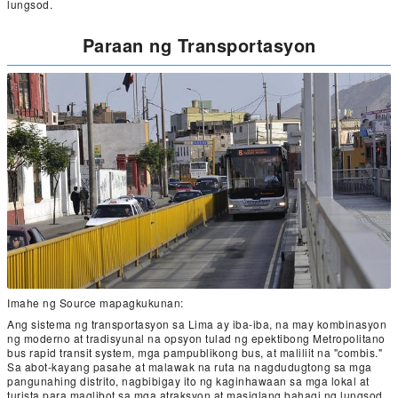
lungsod.
Paraan ng Transportasyon
Imahe ng Source mapagkukunan:
Ang sistema ng transportasyon sa Lima ay iba-iba, na may kombinasyon
ng moderno at tradisyunal na opsyon tulad ng epektibong Metropolitano
bus rapid transit system, mga pampublikong bus, at maliliit na "combis."
Sa abot-kayang pasahe at malawak na ruta na nagdudugtong sa mga
pangunahing distrito, nagbibigay ito ng kaginhawaan sa mga lokal at
turista para maglibot sa mga atraksyon at masiglang bahagi ng lungsod.