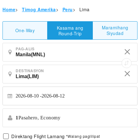
Home
>
Timog Amerika
>
Peru
>
Lima
Maramihang
Kasama ang
One-Way
Siyudad
Round-Trip
PAG-ALIS
DESTINASYON
2026-08-10
2026-08-12
1
Pasahero,
Economy
Direktang Flight Lamang
*Walang paglilipat