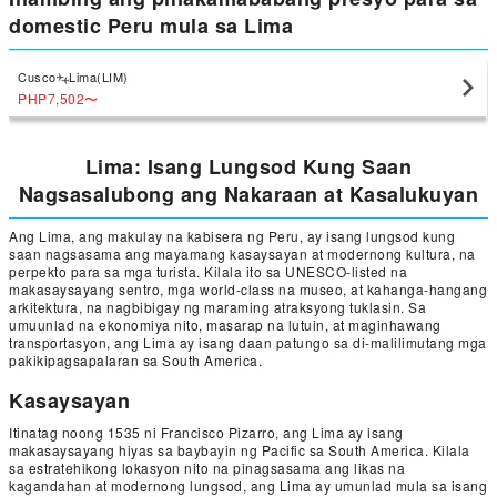
domestic Peru mula sa Lima
Cusco
Lima(LIM)
PHP7,502
〜
Lima: Isang Lungsod Kung Saan
Nagsasalubong ang Nakaraan at Kasalukuyan
Ang Lima, ang makulay na kabisera ng Peru, ay isang lungsod kung
saan nagsasama ang mayamang kasaysayan at modernong kultura, na
perpekto para sa mga turista. Kilala ito sa UNESCO-listed na
makasaysayang sentro, mga world-class na museo, at kahanga-hangang
arkitektura, na nagbibigay ng maraming atraksyong tuklasin. Sa
umuunlad na ekonomiya nito, masarap na lutuin, at maginhawang
transportasyon, ang Lima ay isang daan patungo sa di-malilimutang mga
pakikipagsapalaran sa South America.
Kasaysayan
Itinatag noong 1535 ni Francisco Pizarro, ang Lima ay isang
makasaysayang hiyas sa baybayin ng Pacific sa South America. Kilala
sa estratehikong lokasyon nito na pinagsasama ang likas na
kagandahan at modernong lungsod, ang Lima ay umunlad mula sa isang