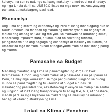
kolonyal na sentro patungo sa isang makulay na metropol na dinadayo
ng mga turista dahil sa UNESCO-listed na mga pook, makasaysayang
pamana, at makabagong pasilidad.
Ekonomiya
Ang Lima ang sentro ng ekonomiya ng Peru at isang mahalagang hub sa
South America, na tahanan ng maraming internasyonal na negosyo at
malaki ang ambag sa GDP ng rehiyon. Sa malawak na urbanong sukat,
modernong imprastraktura, at umuunlad na sektor ng turismo,
pinagsasama nito ang paglago ng ekonomiya at makulay na kultura, na
umaakit sa mga mamumuhunan at negosyante mula sa iba't ibang panig
ng mundo.
Pamasahe sa Budget
Madaling marating ang Lima sa pamamagitan ng Jorge Chávez
International Airport, ang pinakamalaki at pinaka-abala na paliparan sa
Peru, na may mga koneksyon sa mga pangunahing lungsod sa buong
mundo sa pamamagitan ng full-service at budget airlines. Sa
makabagong pasilidad nito, estratehikong lokasyon na malapit sa sentro
ng lungsod, at iba't ibang transportasyon tulad ng taxi, bus, at rideshare,
madali para sa mga biyahero na makarating sa makulay na urbanong
bahagi at kilalang atraksyon ng Lima.
Lokal na Klima / Panahon