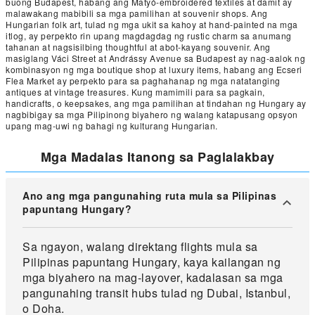
buong Budapest, habang ang Matyó-embroidered textiles at damit ay
malawakang mabibili sa mga pamilihan at souvenir shops. Ang
Hungarian folk art, tulad ng mga ukit sa kahoy at hand-painted na mga
itlog, ay perpekto rin upang magdagdag ng rustic charm sa anumang
tahanan at nagsisilbing thoughtful at abot-kayang souvenir. Ang
masiglang Váci Street at Andrássy Avenue sa Budapest ay nag-aalok ng
kombinasyon ng mga boutique shop at luxury items, habang ang Ecseri
Flea Market ay perpekto para sa paghahanap ng mga natatanging
antiques at vintage treasures. Kung mamimili para sa pagkain,
handicrafts, o keepsakes, ang mga pamilihan at tindahan ng Hungary ay
nagbibigay sa mga Pilipinong biyahero ng walang katapusang opsyon
upang mag-uwi ng bahagi ng kulturang Hungarian.
Mga Madalas Itanong sa Paglalakbay
Ano ang mga pangunahing ruta mula sa Pilipinas
papuntang Hungary?
Sa ngayon, walang direktang flights mula sa
Pilipinas papuntang Hungary, kaya kailangan ng
mga biyahero na mag-layover, kadalasan sa mga
pangunahing transit hubs tulad ng Dubai, Istanbul,
o Doha.