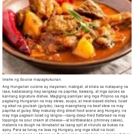
Imahe ng Source mapagkukunan:
Ang Hungarian cuisine ay mayaman, mabigat, at kilala sa matapang na
lasa, kadalasang may sangkap na paprika, bawang, at mga spices sa
kanilang signature dishes. Magiging pamilyar ang mga Pilipino sa mga
pagkaing Hungarian na may stews, soups, at meat-based dishes, tulad
ng sikat na goulash (gulyás), isang maanghang na beef stew na may
paprika at gulay. May makulay ding street food scene ang Hungary, na
may mga pagkain tulad ng lángos—isang deep-fried flatbread na may
toppings na sour cream at cheese—at kürtőskalács (chimney cakes),
matamis na dough na ibinabalot sa isang spit at niluluto sa bukas na
apoy. Para sa tunay na lasa ng Hungary, ang mga sikat na local