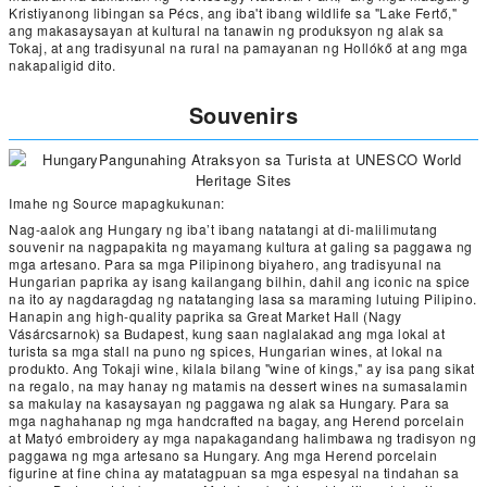
Kristiyanong libingan sa Pécs, ang iba't ibang wildlife sa "Lake Fertő,"
ang makasaysayan at kultural na tanawin ng produksyon ng alak sa
Tokaj, at ang tradisyunal na rural na pamayanan ng Hollókő at ang mga
nakapaligid dito.
Souvenirs
Imahe ng Source mapagkukunan:
Nag-aalok ang Hungary ng iba’t ibang natatangi at di-malilimutang
souvenir na nagpapakita ng mayamang kultura at galing sa paggawa ng
mga artesano. Para sa mga Pilipinong biyahero, ang tradisyunal na
Hungarian paprika ay isang kailangang bilhin, dahil ang iconic na spice
na ito ay nagdaragdag ng natatanging lasa sa maraming lutuing Pilipino.
Hanapin ang high-quality paprika sa Great Market Hall (Nagy
Vásárcsarnok) sa Budapest, kung saan naglalakad ang mga lokal at
turista sa mga stall na puno ng spices, Hungarian wines, at lokal na
produkto. Ang Tokaji wine, kilala bilang "wine of kings," ay isa pang sikat
na regalo, na may hanay ng matamis na dessert wines na sumasalamin
sa makulay na kasaysayan ng paggawa ng alak sa Hungary. Para sa
mga naghahanap ng mga handcrafted na bagay, ang Herend porcelain
at Matyó embroidery ay mga napakagandang halimbawa ng tradisyon ng
paggawa ng mga artesano sa Hungary. Ang mga Herend porcelain
figurine at fine china ay matatagpuan sa mga espesyal na tindahan sa