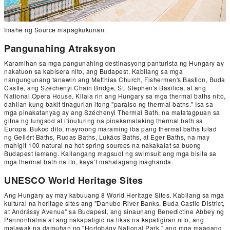
Imahe ng Source mapagkukunan:
Pangunahing Atraksyon
Karamihan sa mga pangunahing destinasyong panturista ng Hungary ay
nakatuon sa kabisera nito, ang Budapest. Kabilang sa mga
nangungunang tanawin ang Matthias Church, Fishermen's Bastion, Buda
Castle, ang Széchenyi Chain Bridge, St. Stephen's Basilica, at ang
National Opera House. Kilala rin ang Hungary sa mga thermal baths nito,
dahilan kung bakit tinagurian itong "paraiso ng thermal baths." Isa sa
mga pinakatanyag ay ang Széchenyi Thermal Bath, na matatagpuan sa
gitna ng lungsod at itinuturing na pinakamalaking thermal bath sa
Europa. Bukod dito, mayroong maraming iba pang thermal baths tulad
ng Gellért Baths, Rudas Baths, Lukács Baths, at Eger Baths, na may
mahigit 100 natural na hot spring sources na nakakalat sa buong
Budapest lamang. Kailangang magsuot ng swimsuit ang mga bisita sa
mga thermal bath na ito, kaya’t mahalagang maghanda.
UNESCO World Heritage Sites
Ang Hungary ay may kabuuang 8 World Heritage Sites. Kabilang sa mga
kultural na heritage sites ang "Danube River Banks, Buda Castle District,
at Andrássy Avenue" sa Budapest, ang sinaunang Benedictine Abbey ng
Pannonhalma at ang nakapaligid na likas na kapaligiran nito, ang
malawak na damuhan ng "Hortobágy National Park," ang mga maagang