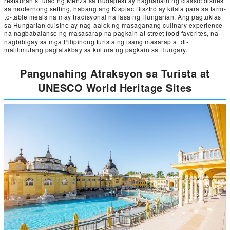
restaurants tulad ng Menza sa Budapest ay naghahain ng classic dishes
sa modernong setting, habang ang Kispiac Bisztró ay kilala para sa farm-
to-table meals na may tradisyonal na lasa ng Hungarian. Ang pagtuklas
sa Hungarian cuisine ay nag-aalok ng masaganang culinary experience
na nagbabalanse ng masasarap na pagkain at street food favorites, na
nagbibigay sa mga Pilipinong turista ng isang masarap at di-
malilimutang paglalakbay sa kultura ng pagkain sa Hungary.
Pangunahing Atraksyon sa Turista at
UNESCO World Heritage Sites