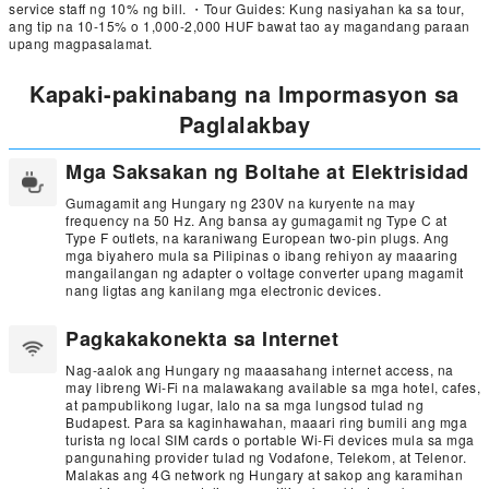
service staff ng 10% ng bill. ・Tour Guides: Kung nasiyahan ka sa tour,
ang tip na 10-15% o 1,000-2,000 HUF bawat tao ay magandang paraan
upang magpasalamat.
Kapaki-pakinabang na Impormasyon sa
Paglalakbay
Mga Saksakan ng Boltahe at Elektrisidad
Gumagamit ang Hungary ng 230V na kuryente na may
frequency na 50 Hz. Ang bansa ay gumagamit ng Type C at
Type F outlets, na karaniwang European two-pin plugs. Ang
mga biyahero mula sa Pilipinas o ibang rehiyon ay maaaring
mangailangan ng adapter o voltage converter upang magamit
nang ligtas ang kanilang mga electronic devices.
Pagkakakonekta sa Internet
Nag-aalok ang Hungary ng maaasahang internet access, na
may libreng Wi-Fi na malawakang available sa mga hotel, cafes,
at pampublikong lugar, lalo na sa mga lungsod tulad ng
Budapest. Para sa kaginhawahan, maaari ring bumili ang mga
turista ng local SIM cards o portable Wi-Fi devices mula sa mga
pangunahing provider tulad ng Vodafone, Telekom, at Telenor.
Malakas ang 4G network ng Hungary at sakop ang karamihan