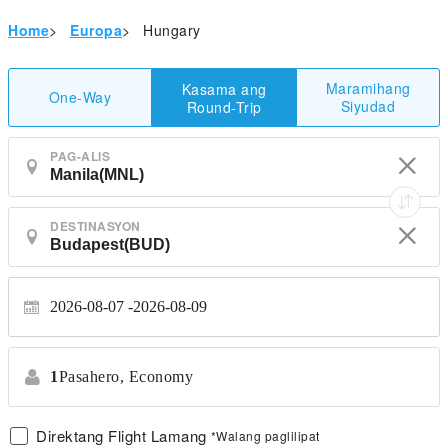
Home
>
Europa
>
Hungary
Maramihang
Kasama ang
One-Way
Siyudad
Round-Trip
PAG-ALIS
DESTINASYON
2026-08-07
2026-08-09
1
Pasahero,
Economy
Direktang Flight Lamang
*Walang paglilipat