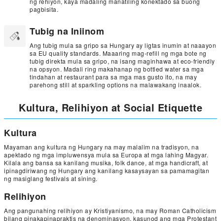
ng rehiyon, kaya madaling manatiling konektado sa buong
pagbisita.
Tubig na Iniinom
Ang tubig mula sa gripo sa Hungary ay ligtas inumin at naaayon
sa EU quality standards. Maaaring mag-refill ng mga bote ng
tubig direkta mula sa gripo, na isang maginhawa at eco-friendly
na opsyon. Madali ring makahanap ng bottled water sa mga
tindahan at restaurant para sa mga mas gusto ito, na may
parehong still at sparkling options na malawakang inaalok.
Kultura, Relihiyon at Social Etiquette
Kultura
Mayaman ang kultura ng Hungary na may malalim na tradisyon, na
apektado ng mga impluwensya mula sa Europa at mga lahing Magyar.
Kilala ang bansa sa kanilang musika, folk dance, at mga handicraft, at
ipinagdiriwang ng Hungary ang kanilang kasaysayan sa pamamagitan
ng masiglang festivals at sining.
Relihiyon
Ang pangunahing relihiyon ay Kristiyanismo, na may Roman Catholicism
bilang pinakapinapraktis na denominasyon, kasunod ang mga Protestant