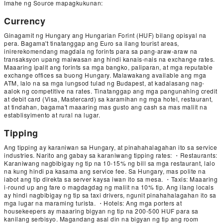
Imahe ng Source mapagkukunan:
Currency
Ginagamit ng Hungary ang Hungarian Forint (HUF) bilang opisyal na
pera. Bagama't tinatanggap ang Euro sa ilang tourist areas,
inirerekomendang magdala ng forints para sa pang-araw-araw na
transaksyon upang maiwasan ang hindi kanais-nais na exchange rates.
Maaaring ipalit ang forints sa mga bangko, paliparan, at mga reputable
exchange offices sa buong Hungary. Malawakang available ang mga
ATM, lalo na sa mga lungsod tulad ng Budapest, at kadalasang nag-
aalok ng competitive na rates. Tinatanggap ang mga pangunahing credit
at debit card (Visa, Mastercard) sa karamihan ng mga hotel, restaurant,
at tindahan, bagama't maaaring mas gusto ang cash sa mas maliit na
establisyimento at rural na lugar.
Tipping
Ang tipping ay karaniwan sa Hungary, at pinahahalagahan ito sa service
industries. Narito ang gabay sa karaniwang tipping rates: ・Restaurants:
Karaniwang nagbibigay ng tip na 10-15% ng bill sa mga restaurant, lalo
na kung hindi pa kasama ang service fee. Sa Hungary, mas polite na
iabot ang tip direkta sa server kaysa iwan ito sa mesa. ・Taxis: Maaaring
i-round up ang fare o magdagdag ng maliit na 10% tip. Ang ilang locals
ay hindi nagbibigay ng tip sa taxi drivers, ngunit pinahahalagahan ito sa
mga lugar na maraming turista. ・Hotels: Ang mga porters at
housekeepers ay maaaring bigyan ng tip na 200-500 HUF para sa
kanilang serbisyo. Magandang asal din na bigyan ng tip ang room