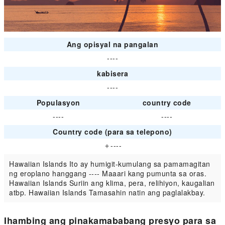
Ang opisyal na pangalan
----
kabisera
----
Populasyon
country code
----
----
Country code (para sa telepono)
＋----
Hawaiian Islands Ito ay humigit-kumulang sa pamamagitan
ng eroplano hanggang ---- Maaari kang pumunta sa oras.
Hawaiian Islands Suriin ang klima, pera, relihiyon, kaugalian
atbp. Hawaiian Islands Tamasahin natin ang paglalakbay.
Ihambing ang pinakamababang presyo para sa