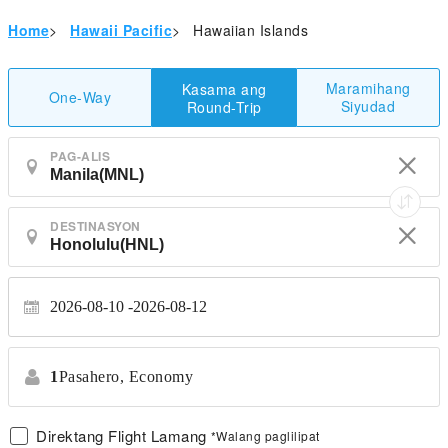
Home
>
Hawaii Pacific
>
Hawaiian Islands
Maramihang
Kasama ang
One-Way
Siyudad
Round-Trip
PAG-ALIS
DESTINASYON
2026-08-10
2026-08-12
1
Pasahero,
Economy
Direktang Flight Lamang
*Walang paglilipat