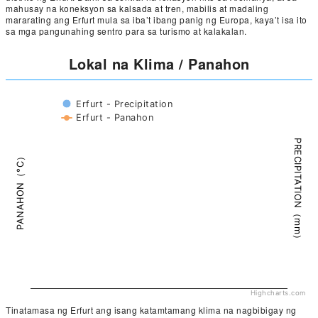
mahusay na koneksyon sa kalsada at tren, mabilis at madaling
mararating ang Erfurt mula sa iba’t ibang panig ng Europa, kaya’t isa ito
sa mga pangunahing sentro para sa turismo at kalakalan.
Lokal na Klima / Panahon
Erfurt - Precipitation
Erfurt - Panahon
PRECIPITATION（mm）
PANAHON（°C）
Highcharts.com
Tinatamasa ng Erfurt ang isang katamtamang klima na nagbibigay ng