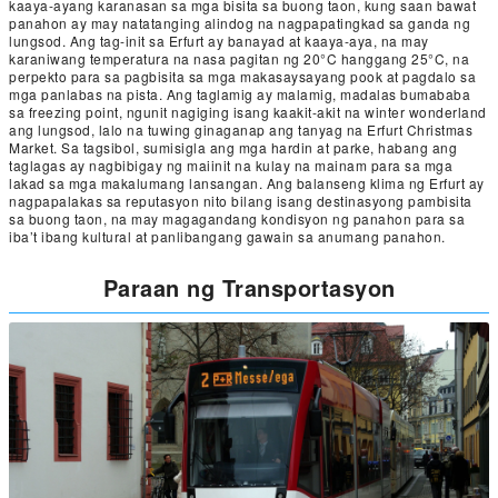
kaaya-ayang karanasan sa mga bisita sa buong taon, kung saan bawat
panahon ay may natatanging alindog na nagpapatingkad sa ganda ng
lungsod. Ang tag-init sa Erfurt ay banayad at kaaya-aya, na may
karaniwang temperatura na nasa pagitan ng 20°C hanggang 25°C, na
perpekto para sa pagbisita sa mga makasaysayang pook at pagdalo sa
mga panlabas na pista. Ang taglamig ay malamig, madalas bumababa
sa freezing point, ngunit nagiging isang kaakit-akit na winter wonderland
ang lungsod, lalo na tuwing ginaganap ang tanyag na Erfurt Christmas
Market. Sa tagsibol, sumisigla ang mga hardin at parke, habang ang
taglagas ay nagbibigay ng maiinit na kulay na mainam para sa mga
lakad sa mga makalumang lansangan. Ang balanseng klima ng Erfurt ay
nagpapalakas sa reputasyon nito bilang isang destinasyong pambisita
sa buong taon, na may magagandang kondisyon ng panahon para sa
iba’t ibang kultural at panlibangang gawain sa anumang panahon.
Paraan ng Transportasyon