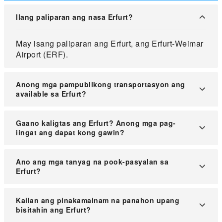
Ilang paliparan ang nasa Erfurt?
May isang paliparan ang Erfurt, ang Erfurt-Weimar
Airport (ERF).
Anong mga pampublikong transportasyon ang
available sa Erfurt?
Nag-aalok ang Erfurt ng mga solong tiket, mga
Gaano kaligtas ang Erfurt? Anong mga pag-
pang-araw na pasahe, lingguhan at buwanang
iingat ang dapat kong gawin?
pasahe, at ang Deutschlandticket na valid sa
buong Alemanya.
Sa pangkalahatan, ligtas ang Erfurt, ngunit tulad
Ano ang mga tanyag na pook-pasyalan sa
ng ibang lungsod, mainam na manatiling alerto,
Erfurt?
lalo na sa gabi, at bantayang mabuti ang mga
mahahalagang gamit sa mataong lugar.
Kabilang sa mga kilalang atraksyon ang Erfurt
Kailan ang pinakamainam na panahon upang
Cathedral, Krämerbrücke (Tulay ng mga
bisitahin ang Erfurt?
Mangangalakal), Simbahang St. Severus, at ang