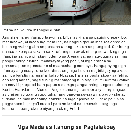
Imahe ng Source mapagkukunan:
Ang sistema ng transportasyon sa Erfurt ay kilala sa pagiging epektibo,
maginhawa, at madaling marating, na nagbibigay sa mga residente at
bisita ng walang abalang paraan upang tuklasin ang lungsod. Sentro ng
pampublikong sasakyan sa Erfurt ang malawak nitong network ng mga
tram, isa sa mga pinaka-moderno sa Alemanya, na nag-uugnay sa mga
pangunahing distrito, makasaysayang pook, at mga tirahan sa
pamamagitan ng madalas at maaasahang serbisyo. Kaagapay ng mga
tram ay ang maayos na koordinadong mga bus na nagbibigay ng akses
sa mga karatig na lugar at kalapit-bayan. Para sa paglalakbay sa rehiyon
at buong bansa, nagsisilbing mahalagang hub ang Erfurt Central Station,
na may high-speed train papunta sa mga pangunahing lungsod tulad ng
Berlin, Frankfurt, at Munich. Ang sistema ng transportasyon ng lungsod
ay dinisenyo upang suportahan ang pang-araw-araw na pagbiyahe at
turismo, na may madaling gamitin na mga opsyon sa tiket at pokus sa
pagpapanatili, kaya’t madali para sa lahat na tamasahin ang mga
kultural at pang-ekonomiyang alok ng Erfurt.
Mga Madalas Itanong sa Paglalakbay