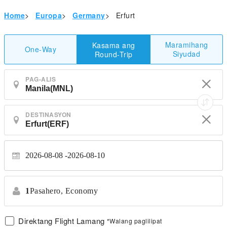
Home
>
Europa
>
Germany
>
Erfurt
Maramihang
Kasama ang
One-Way
Siyudad
Round-Trip
PAG-ALIS
DESTINASYON
2026-08-08
2026-08-10
1
Pasahero,
Economy
Direktang Flight Lamang
*Walang paglilipat