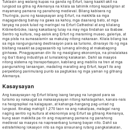
Tuklasin ang walang kupas na ganda ng Erfurt, isang kaakit-akit na
lungsod sa gitna ng Alemanya na kilala sa tahimik nitong kapaligiran at
mayamang pamana ng panahong medieval. Bilang kabisera ng
Thuringia, puno ng kasaysayan ang Erfurt, na makikita sa mga
magagandang bahay na gawa sa kahoy, mga daanang bato, at mga
tanyag na pook tulad ng maringal na Erfurt Cathedral at ang kilalang
Krämerbrücke, isang kakaibang tulay na may mga tindahan sa ibabaw.
Sentro ng kultura, nag-aalok ang Erfurt ng maraming museo, galeriya, at
mga pista na sumasalamin sa makulay nitong nakaraan. Kilala bilang isa
sa mga nangungunang destinasyon para sa turismo, dinarayo ito ng mga
bisitang naaakit sa pagsasanib ng lumang alindog at makabagong
ginhawa. Pinagyayaman din ito ng masiglang ekonomiya, na pinalalakas
ng iba’t ibang industriya at lumalaking kalakaran. Dahil sa maayos
nitong sistema ng transportasyon, kabilang ang mabilis na tren at mga
pangunahing lansangan, madaling marating ang Erfurt, kaya't ito ang
perpektong panimulang punto sa pagtuklas ng mga yaman ng gitnang
Alemanya.
Kasaysayan
Ang kasaysayan ng Erfurt bilang isang tanyag na lungsod para sa
turismo ay nakaugat sa makasaysayan nitong kahalagahan, kanais-nais
na heograpikal na kalagayan, at kahanga-hangang pag-unlad ng
lungsod. Itinatag mahigit 1,270 taon na ang nakalipas, matagal nang
naging sentro ng kultura at ekonomiya ang Erfurt sa gitnang Alemanya,
kung saan makikita pa rin ang mayamang pamana ng panahong
medieval sa maayos na napreserbang lumang bayan nito. Dahil sa
estratehikong lokasyon nito sa mga sinaunang rutang pangkalakalan,