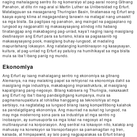
naging mahalagang sentro ito ng komersiyo at pag-aaral noong Gitnang
Panahon, at dito rin nag-aral si Martin Luther sa Unibersidad ng Erfurt.
Matatagpuan sa masaganang Thuringian Basin, tinatamasa ng Erfurt ang
kaaya-ayang klima at magagandang tanawin na matagal nang umaakit
sa mga bisita. Sa paglipas ng panahon, ang maingat na pagpaplano ng
lungsod ay nagpanatili ng makasaysayang alindog nito habang
tinatanggap ang makabagong pag-unlad, kaya’t naging isang masiglang
destinasyon ang Erfurt para sa turismo, kilala sa pagsasanib ng
makasaysayang pook, masiglang buhay-lungsod, at madaling
mapuntahang lokasyon. Ang natatanging kumbinasyon ng kasaysayan,
kultura, at pag-unlad ng Erfurt ay patuloy na humihikayat sa mga bisita
mula sa iba’t ibang panig ng mundo.
Ekonomiya
Ang Erfurt ay isang mahalagang sentro ng ekonomiya sa gitnang
Alemanya, na may malaking papel sa rehiyonal na ekonomiya dahil sa
masiglang mga industriya, makabagong imprastruktura, at masiglang
kapaligirang pang-negosyo. Bilang kabisera ng Thuringia, nakakaakit
ang Erfurt ng iba’t ibang pandaigdigang kumpanya, mula sa
pagmamanupaktura at lohistika hanggang sa teknolohiya at mga
serbisyo, na nagtatatag sa lungsod bilang isang kompetitibong kalahok
sa pandaigdigang ekonomiya. Ang maunlad na sukat ng lungsod, na
may mga modernong sona para sa industriya at mga sentro ng
inobasyon, ay sumusuporta sa mga lokal na negosyo at mga
multinasyunal na korporasyon. Ang sentral na lokasyon nito, kalakip ang
mahusay na koneksyon sa transportasyon sa pamamagitan ng tren,
kalsada, at himpapawid, ay lalo pang nagpapalakas sa Erfurt bilang