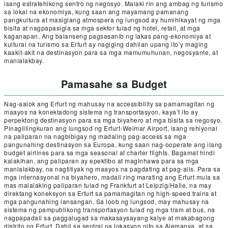
isang estratehikong sentro ng negosyo. Malaki rin ang ambag ng turismo
sa lokal na ekonomiya, kung saan ang mayamang pamanang
pangkultura at masiglang atmospera ng lungsod ay humihikayat ng mga
bisita at nagpapasigla sa mga sektor tulad ng hotel, retail, at mga
kaganapan. Ang balanseng pagsasanib ng lakas pang-ekonomiya at
kultural na turismo sa Erfurt ay nagiging dahilan upang ito’y maging
kaakit-akit na destinasyon para sa mga mamumuhunan, negosyante, at
manlalakbay.
Pamasahe sa Budget
Nag-aalok ang Erfurt ng mahusay na accessibility sa pamamagitan ng
maayos na konektadong sistema ng transportasyon, kaya’t ito ay
perpektong destinasyon para sa mga biyahero at mga bisita sa negosyo.
Pinaglilingkuran ang lungsod ng Erfurt-Weimar Airport, isang rehiyonal
na paliparan na nagbibigay ng madaling pag-access sa mga
pangunahing destinasyon sa Europa, kung saan nag-ooperate ang ilang
budget airlines para sa mga seasonal at charter flights. Bagamat hindi
kalakihan, ang paliparan ay epektibo at maginhawa para sa mga
manlalakbay, na nagtitiyak ng maayos na pagdating at pag-alis. Para sa
mga internasyonal na biyahero, madali ring marating ang Erfurt mula sa
mas malalaking paliparan tulad ng Frankfurt at Leipzig/Halle, na may
direktang koneksyon sa Erfurt sa pamamagitan ng high-speed trains at
mga pangunahing lansangan. Sa loob ng lungsod, may mahusay na
sistema ng pampublikong transportasyon tulad ng mga tram at bus, na
nagpapadali sa paggalugad sa makasaysayang kalye at makabagong
distrito ng Erfurt. Dahil sa sentral na lokasyon nito sa Alemanya, at sa