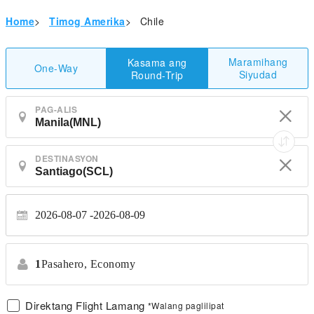
Home
>
Timog Amerika
>
Chile
Maramihang
Kasama ang
One-Way
Siyudad
Round-Trip
PAG-ALIS
DESTINASYON
2026-08-07
2026-08-09
1
Pasahero,
Economy
Direktang Flight Lamang
*Walang paglilipat