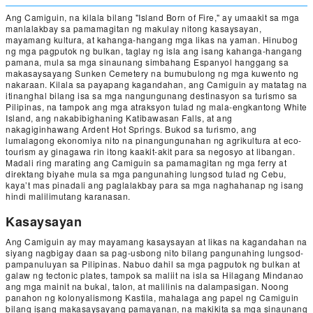
Ang Camiguin, na kilala bilang "Island Born of Fire," ay umaakit sa mga
manlalakbay sa pamamagitan ng makulay nitong kasaysayan,
mayamang kultura, at kahanga-hangang mga likas na yaman. Hinubog
ng mga pagputok ng bulkan, taglay ng isla ang isang kahanga-hangang
pamana, mula sa mga sinaunang simbahang Espanyol hanggang sa
makasaysayang Sunken Cemetery na bumubulong ng mga kuwento ng
nakaraan. Kilala sa payapang kagandahan, ang Camiguin ay matatag na
itinanghal bilang isa sa mga nangungunang destinasyon sa turismo sa
Pilipinas, na tampok ang mga atraksyon tulad ng mala-engkantong White
Island, ang nakabibighaning Katibawasan Falls, at ang
nakagiginhawang Ardent Hot Springs. Bukod sa turismo, ang
lumalagong ekonomiya nito na pinangungunahan ng agrikultura at eco-
tourism ay ginagawa rin itong kaakit-akit para sa negosyo at libangan.
Madali ring marating ang Camiguin sa pamamagitan ng mga ferry at
direktang biyahe mula sa mga pangunahing lungsod tulad ng Cebu,
kaya’t mas pinadali ang paglalakbay para sa mga naghahanap ng isang
hindi malilimutang karanasan.
Kasaysayan
Ang Camiguin ay may mayamang kasaysayan at likas na kagandahan na
siyang nagbigay daan sa pag-usbong nito bilang pangunahing lungsod-
pampanuluyan sa Pilipinas. Nabuo dahil sa mga pagputok ng bulkan at
galaw ng tectonic plates, tampok sa maliit na isla sa Hilagang Mindanao
ang mga mainit na bukal, talon, at malilinis na dalampasigan. Noong
panahon ng kolonyalismong Kastila, mahalaga ang papel ng Camiguin
bilang isang makasaysayang pamayanan, na makikita sa mga sinaunang