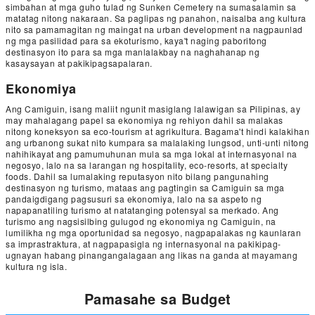
simbahan at mga guho tulad ng Sunken Cemetery na sumasalamin sa
matatag nitong nakaraan. Sa paglipas ng panahon, naisalba ang kultura
nito sa pamamagitan ng maingat na urban development na nagpaunlad
ng mga pasilidad para sa ekoturismo, kaya't naging paboritong
destinasyon ito para sa mga manlalakbay na naghahanap ng
kasaysayan at pakikipagsapalaran.
Ekonomiya
Ang Camiguin, isang maliit ngunit masiglang lalawigan sa Pilipinas, ay
may mahalagang papel sa ekonomiya ng rehiyon dahil sa malakas
nitong koneksyon sa eco-tourism at agrikultura. Bagama't hindi kalakihan
ang urbanong sukat nito kumpara sa malalaking lungsod, unti-unti nitong
nahihikayat ang pamumuhunan mula sa mga lokal at internasyonal na
negosyo, lalo na sa larangan ng hospitality, eco-resorts, at specialty
foods. Dahil sa lumalaking reputasyon nito bilang pangunahing
destinasyon ng turismo, mataas ang pagtingin sa Camiguin sa mga
pandaigdigang pagsusuri sa ekonomiya, lalo na sa aspeto ng
napapanatiling turismo at natatanging potensyal sa merkado. Ang
turismo ang nagsisilbing gulugod ng ekonomiya ng Camiguin, na
lumilikha ng mga oportunidad sa negosyo, nagpapalakas ng kaunlaran
sa imprastraktura, at nagpapasigla ng internasyonal na pakikipag-
ugnayan habang pinangangalagaan ang likas na ganda at mayamang
kultura ng isla.
Pamasahe sa Budget