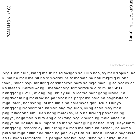
PRECIPITATION（mm）
PANAHON（°C）
Highcharts.com
Ang Camiguin, isang maliit na lalawigan sa Pilipinas, ay may tropikal na
klima na may mainit na temperatura at mataas na halumigmig buong
taon, kaya't popular itong destinasyon para sa mga mahilig sa beach at
kalikasan. Karaniwang umaabot ang temperatura dito mula 24°C
hanggang 32°C, at ang tag-init ay mula Marso hanggang Mayo, na
nagdadala ng maaraw na panahon na perpekto para sa pagbisita sa
mga talon, hot spring, at malilinis na dalampasigan. Mula Hunyo
hanggang Nobyembre naman ang tag-ulan, kung saan may mga
pagkakataong umuulan nang malakas, lalo na tuwing panahon ng
bagyo, bagaman bihira ang direktang pag-epekto ng malalakas na
bagyo sa Camiguin kumpara sa ibang bahagi ng bansa. Ang Disyembre
hanggang Pebrero ay itinuturing na mas malamig na buwan, na akma
para sa mga aktibidad tulad ng pag-akyat sa Mt Hibok-Hibok o pagbisita
sa Sunken Cemetery. Sa pangkalahatan, ang klima ng Camiguin ay