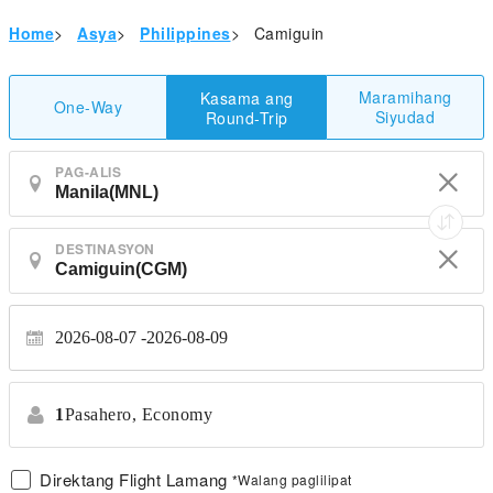
Home
>
Asya
>
Philippines
>
Camiguin
Maramihang
Kasama ang
One-Way
Siyudad
Round-Trip
PAG-ALIS
DESTINASYON
2026-08-07
2026-08-09
1
Pasahero,
Economy
Direktang Flight Lamang
*Walang paglilipat