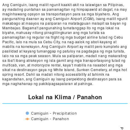
Ang Camiguin, isang maliit ngunit kaakit-akit na lalawigan sa Pilipinas,
ay madaling puntahan sa pamamagitan ng himpapawid at dagat, na may
maginhawang opsyon sa transportasyon para sa mga biyahero. Ang
pangunahing daanan ay ang Camiguin Airport (CGM), isang maliit ngunit
makabago at maayos na paliparan na matatagpuan malapit sa bayan ng
Mambajao. Bagama't pangunahing tumatanggap ito ng mga lokal na
biyahe, mahusay nitong pinaglilingkuran ang mga turista sa
pamamagitan ng regular na flight ng mga budget airline tulad ng Cebu
Pacific, lalo na mula sa Cebu City, na nag-aalok ng abot-kayang at
mabilis na koneksyon. Ang Camiguin Airport ay maliit pero kumpleto ang
pasilidad at kayang tumanggap ng patuloy na pagdagsa ng mga turista,
lalo na sa mga peak season. Mula sa paliparan, madali nang makarating
sa iba't ibang atraksyon ng isla gamit ang mga transportasyong tulad ng
multicab, van, at motorcycle rental, kaya’t mabilis na naaabot ang mga
sikat na destinasyon gaya ng White Island, Sunken Cemetery, at mga hot
spring resort. Dahil sa madali nitong accessibility at tahimik na
kagandahan, ang Camiguin ay isang perpektong destinasyon para sa
mga naghahanap ng pakikipagsapalaran at pahinga.
Lokal na Klima / Panahon
Camiguin - Precipitation
Camiguin - Panahon