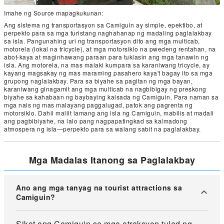
Imahe ng Source mapagkukunan:
Ang sistema ng transportasyon sa Camiguin ay simple, epektibo, at
perpekto para sa mga turistang naghahanap ng madaling paglalakbay
sa isla. Pangunahing uri ng transportasyon dito ang mga multicab,
motorela (lokal na tricycle), at mga motorsiklo na pwedeng rentahan, na
abot-kaya at maginhawang paraan para tuklasin ang mga tanawin ng
isla. Ang motorela, na mas malaki kumpara sa karaniwang tricycle, ay
kayang magsakay ng mas maraming pasahero kaya't bagay ito sa mga
grupong naglalakbay. Para sa biyahe sa pagitan ng mga bayan,
karaniwang ginagamit ang mga multicab na nagbibigay ng preskong
biyahe sa kahabaan ng baybaying kalsada ng Camiguin. Para naman sa
mga nais ng mas malayang paggalugad, patok ang pagrenta ng
motorsiklo. Dahil maliit lamang ang isla ng Camiguin, mabilis at madali
ang pagbibiyahe, na lalo pang nagpapatingkad sa kalmadong
atmospera ng isla—perpekto para sa walang sabit na paglalakbay.
Mga Madalas Itanong sa Paglalakbay
Ano ang mga tanyag na tourist attractions sa
Camiguin?
Sikat ang Camiguin sa mga atraksyon tulad ng