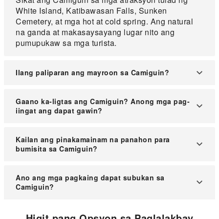
White Island, Katibawasan Falls, Sunken
Cemetery, at mga hot at cold spring. Ang natural
na ganda at makasaysayang lugar nito ang
pumupukaw sa mga turista.
Ilang paliparan ang mayroon sa Camiguin?
Mayroong isang paliparan sa Camiguin, ang
Gaano ka-ligtas ang Camiguin? Anong mga pag-
Camiguin Airport (CGM), na naglilingkod ng mga
iingat ang dapat gawin?
flight papunta at pabalik ng mga pangunahing
lungsod tulad ng Cebu.
Kadalasan, ligtas ang Camiguin para sa mga
Kailan ang pinakamainam na panahon para
turista dahil mababa ang antas ng krimen.
bumisita sa Camiguin?
Gayunpaman, mainam pa rin ang pagiging
maingat sa mga gamit at pag-alam sa lagay ng
Pinakamagandang bumisita sa Camiguin mula
Ano ang mga pagkaing dapat subukan sa
panahon.
Marso hanggang Hunyo kung kailan tuyo ang
Camiguin?
panahon at perpekto para sa mga beach trip at
adventure activities.
Tiyaking matikman ang Pastel de Camiguin
Higit pang Opsyon sa Paglalakbay