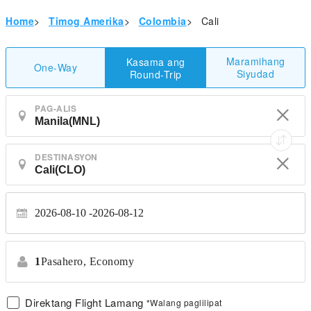
Home
>
Timog Amerika
>
Colombia
>
Cali
Maramihang
Kasama ang
One-Way
Siyudad
Round-Trip
PAG-ALIS
DESTINASYON
2026-08-10
2026-08-12
1
Pasahero,
Economy
Direktang Flight Lamang
*Walang paglilipat