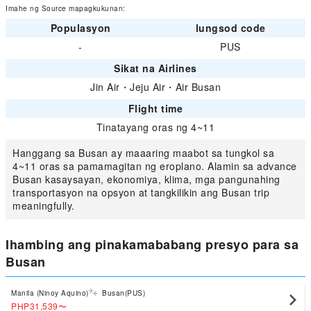
Imahe ng Source mapagkukunan:
Populasyon
lungsod code
-
PUS
Sikat na Airlines
Jin Air
・
Jeju Air
・
Air Busan
Flight time
Tinatayang oras ng 4~11
Hanggang sa Busan ay maaaring maabot sa tungkol sa
4~11 oras sa pamamagitan ng eroplano. Alamin sa advance
Busan kasaysayan, ekonomiya, klima, mga pangunahing
transportasyon na opsyon at tangkilikin ang Busan trip
meaningfully.
Ihambing ang pinakamababang presyo para sa
Busan
Manila (Ninoy Aquino)
Busan(PUS)
PHP31,539
〜