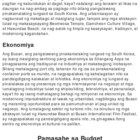
pagitan ng kabundukan at dagat, kaya't natatangi ang tanawin at likas na
daungan na nag-ambag sa paglago nito bilang pangalawang
pinakamalaking lungsod sa South Korea. Ang urbanisasyon ay
nagbunsod ng makabago at masiglang lugar, tampok ang mga atraksyon
tulad ng makasaysayang Beomeosa Temple, Gamcheon Culture Village,
at Haeundae Beach, na nag-aalok ng timpla ng kasaysayan, tradisyon, at
modernong kagandahan.
Ekonomiya
Ang Busan, ang pangalawang pinakamalaking lungsod ng South Korea,
ay isang masiglang sentrong pang-ekonomiya sa Silangang Asya na
pinagsasama ang tradisyunal na industriya at makabagong inobasyon.
Bilang mahalagang port city, tahanan ito ng isa sa pinakamalaking
container ports sa mundo, na nagpapalakas ng kahalagahan nito sa
pandaigdigang kalakalan at lohistika. Ang ekonomiya ng lungsod ay
pinalalakas pa ng presensya ng mga internasyonal na negosyo at mga
lumalagong industriya tulad ng shipbuilding, teknolohiya, at pananalapi,
kaya't ito ay isang mahalagang bahagi ng rehiyonal na ekonomiya. Sa
modernong imprastraktura at lawak ng urbanidad, nagbibigay ang Busan
ng maraming oportunidad para sa pamumuhunan at pag-unlad ng
negosyo. Ang lumalagong sektor ng turismo nito, na binubuo ng mga
atraksyon tulad ng Haeundae Beach at Busan International Film Festival,
ay nagpapalakas ng pandaigdigang apela nito, na ginagawa itong
sentro ng ekonomiya at kultural na palitan.
Pamasahe sa Budget