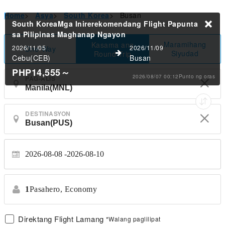
Home
>
Asya
>
South Korea
>
Busan
South KoreaMga Inirerekomendang Flight Papunta
sa Pilipinas
Maghanap Ngayon
Maramihang
Kasama ang
2026/11/05
2026/11/09
One-Way
Siyudad
Round-Trip
Cebu(CEB)
Busan
PHP14,555
～
2026/08/07 00:12Punto ng oras
PAG-ALIS
DESTINASYON
2026-08-08
2026-08-10
1
Pasahero,
Economy
Direktang Flight Lamang
*Walang paglilipat