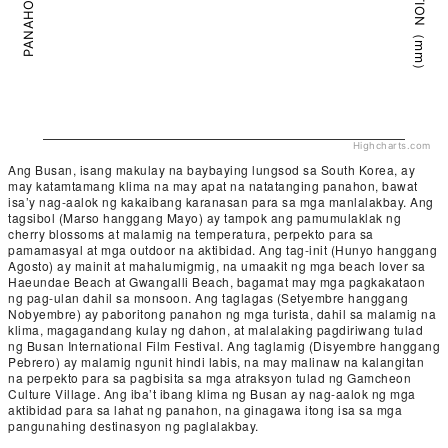
PRECIPITATION（mm）
PANAHON（°C）
Highcharts.com
Ang Busan, isang makulay na baybaying lungsod sa South Korea, ay
may katamtamang klima na may apat na natatanging panahon, bawat
isa’y nag-aalok ng kakaibang karanasan para sa mga manlalakbay. Ang
tagsibol (Marso hanggang Mayo) ay tampok ang pamumulaklak ng
cherry blossoms at malamig na temperatura, perpekto para sa
pamamasyal at mga outdoor na aktibidad. Ang tag-init (Hunyo hanggang
Agosto) ay mainit at mahalumigmig, na umaakit ng mga beach lover sa
Haeundae Beach at Gwangalli Beach, bagamat may mga pagkakataon
ng pag-ulan dahil sa monsoon. Ang taglagas (Setyembre hanggang
Nobyembre) ay paboritong panahon ng mga turista, dahil sa malamig na
klima, magagandang kulay ng dahon, at malalaking pagdiriwang tulad
ng Busan International Film Festival. Ang taglamig (Disyembre hanggang
Pebrero) ay malamig ngunit hindi labis, na may malinaw na kalangitan
na perpekto para sa pagbisita sa mga atraksyon tulad ng Gamcheon
Culture Village. Ang iba’t ibang klima ng Busan ay nag-aalok ng mga
aktibidad para sa lahat ng panahon, na ginagawa itong isa sa mga
pangunahing destinasyon ng paglalakbay.