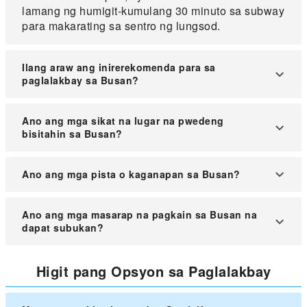
lamang ng humigit-kumulang 30 minuto sa subway
para makarating sa sentro ng lungsod.
Ilang araw ang inirerekomenda para sa
paglalakbay sa Busan?
Ang 2-gabi at 3-araw na paglalakbay ay ideal para
Ano ang mga sikat na lugar na pwedeng
mag-sightseeing sa Busan. Kung nais mong mas
bisitahin sa Busan?
detalyado ang paggalugad, inirerekomenda ang 3-
gabi at 4-araw na itinerary.
Sa tag-init, sikat ang bakasyunan na Haeundae
Ano ang mga pista o kaganapan sa Busan?
Beach at ang Haedong Yonggungsa Temple na
may napakagandang tanawin ng dagat.
Ang Busan ay sumusunod sa mga pambansang
Ano ang mga masarap na pagkain sa Busan na
pista ng South Korea. Tuwing Oktubre, ginaganap
dapat subukan?
ang Busan Fireworks Festival, isa sa
pinakamalaking fireworks show sa buong mundo.
Kilala ang Busan sa tatlong pangunahing lokal na
Higit pang Opsyon sa Paglalakbay
pagkain: Dwaeji Gukbap (sabaw na baboy na may
kanin), Milmyeon (wheat noodles), at Nakgopsae