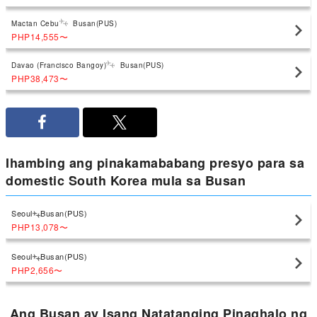
Mactan Cebu
Busan(PUS)
PHP14,555
〜
Davao (Francisco Bangoy)
Busan(PUS)
PHP38,473
〜
Ihambing ang pinakamababang presyo para sa
domestic South Korea mula sa Busan
Seoul
Busan(PUS)
PHP13,078
〜
Seoul
Busan(PUS)
PHP2,656
〜
Ang Busan ay Isang Natatanging Pinaghalo ng