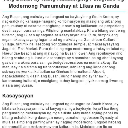
Modernong Pamumuhay at Likas na Ganda
Ang Busan, ang makulay na lungsod sa baybayin ng South Korea, ay
nag-aalok ng kahanga-hangang kombinasyon ng masiglang urbanong
pamumuhay at nakama manghang tanawin ng kalikasan, na perpektong
destinasyon para sa mga Pilipinong manlalakbay. Kilala bilang sentro ng
turismo, ang Busan ay sagana sa kasaysayan at kultura, tampok ang
mga makasaysayang lugar tulad ng makulay na Gamcheon Culture
Village, tahimik na Haedong Yonggungsa Temple, at makasaysayang
Jagalchi Fish Market. Puno rin ito ng mga modernong atraksyon tulad ng
Haeundae Beach at ang matayog na Busan Tower. Ang reputasyon nito
bilang sentro ng kultura at ekonomiya ay sinamahan pa ng abot-kayang
gastos, na akma para sa mga budget-conscious na manlalakbay. Sa
mahusay na sistema ng transportasyon, kabilang ang konektadong
subway network at kalapitan sa Gimhae International Airport,
napakadaling tuklasin ang Busan. Kung hanap mo ay tanawin,
karanasang kultural, o masiglang buhay lungsod, tiyak na mag-iiwan ng
alaala ang Busan.
Kasaysayan
Ang Busan, ang makulay na lungsod ng daungan sa South Korea, ay
kilala sa kasaysayan nito at tanyag na mga baybayin, kaya't isa itong
pangunahing destinasyon ng mga turista. May mahalagang papel ito
bilang estratehikong daungan noong panahon ng Joseon Dynasty at
mula sa simpleng pamingwitan ay naging modernong lungsod habang
pinananatili ang makasaysayang kultura nito. Matatagpuan ito sa