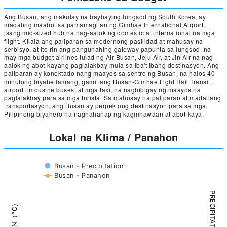
Ang Busan, ang makulay na baybaying lungsod ng South Korea, ay
madaling maabot sa pamamagitan ng Gimhae International Airport,
isang mid-sized hub na nag-aalok ng domestic at international na mga
flight. Kilala ang paliparan sa modernong pasilidad at mahusay na
serbisyo, at ito rin ang pangunahing gateway papunta sa lungsod, na
may mga budget airlines tulad ng Air Busan, Jeju Air, at Jin Air na nag-
aalok ng abot-kayang paglalakbay mula sa iba't ibang destinasyon. Ang
paliparan ay konektado nang maayos sa sentro ng Busan, na halos 40
minutong biyahe lamang, gamit ang Busan-Gimhae Light Rail Transit,
airport limousine buses, at mga taxi, na nagbibigay ng maayos na
paglalakbay para sa mga turista. Sa mahusay na paliparan at madaliang
transportasyon, ang Busan ay perpektong destinasyon para sa mga
Pilipinong biyahero na naghahanap ng kaginhawaan at abot-kaya.
Lokal na Klima / Panahon
Busan - Precipitation
Busan - Panahon