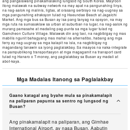
ang pangalawang pinakamalaking lungsod ng South Korea. Mayroon
itong malawak na subway network na may apat na pangunahing linya,
na nag-aalok ng malinis, ligtas, at orasang serbisyo na nag-uugnay sa
mga pangunahing atraksyon tulad ng Haeundae Beach at Jagalchi
Market. Ang mga bus sa Busan ay isa pang tanyag na opsyon, na may
mga ruta na sumasaklaw sa urban at suburban na lugar, na nag-aalok ng
murang pamasahe at madaling pag-punta sa mga lugar tulad ng
Gamcheon Culture Village. Malawak din ang taxi, na nagbibigay ng mas
mabilis ngunit bahagyang mas mahal na alternatibo, habang ang mga
ferry ay nag-uugnay sa mga kalapit na isla, na nagbibigay ng
magandang tanawin sa iyong paglalakbay. Sa maayos na naka-integrate
na pampublikong transportasyon at mga magagamit na transport card
tulad ng Hanaro o T-money, ang paglalakbay sa Busan ay madali at
abot-kaya.
Mga Madalas Itanong sa Paglalakbay
Gaano katagal ang byahe mula sa pinakamalapit
na paliparan papunta sa sentro ng lungsod ng
Busan?
Ang pinakamalapit na paliparan, ang Gimhae
International Airport, ay nasa Busan. Aabutin