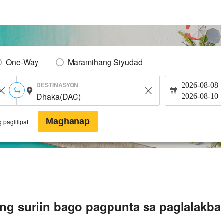
One-Way
Maramihang Siyudad
DESTINASYON
2026-08-08
2026-08-10
Maghanap
 paglilipat
g suriin bago pagpunta sa paglalakba