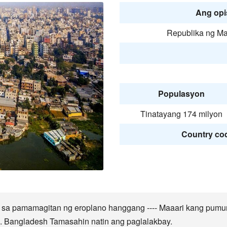
Ang opi
Republika ng M
Populasyon
Tinatayang 174 milyon
Country cod
 sa pamamagitan ng eroplano hanggang ---- Maaari kang pumun
tbp. Bangladesh Tamasahin natin ang paglalakbay.