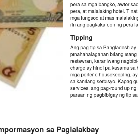
pera sa mga bangko, awtorisa
pera, at malalaking hotel. Tin
mga lungsod at mas malalaking
rin ang pagkakaroon ng pera lal
Tipping
Ang pag-tip sa Bangladesh ay h
pinahahalagahan bilang isang
restawran, karaniwang nagbibi
charge ay hindi pa kasama sa b
mga porter o housekeeping, ay 
sa kanilang serbisyo. Kapag g
services, ang pag-round up n
paraan ng pagbibigay ng tip sa
Impormasyon sa Paglalakbay