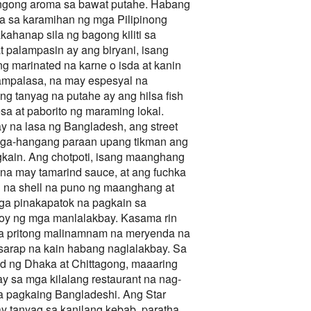
angong aroma sa bawat putahe. Habang
a sa karamihan ng mga Pilipinong
ahanap sila ng bagong kiliti sa
t palampasin ay ang biryani, isang
 marinated na karne o isda at kanin
 pampalasa, na may espesyal na
g tanyag na putahe ay ang hilsa fish
desa at paborito ng maraming lokal.
 na lasa ng Bangladesh, ang street
anga-hangang paraan upang tikman ang
gkain. Ang chotpoti, isang maanghang
 na may tamarind sauce, at ang fuchka
ng na shell na puno ng maanghang at
mga pinakapatok na pagkain sa
joy ng mga manlalakbay. Kasama rin
ga pritong malinamnam na meryenda na
asarap na kain habang naglalakbay. Sa
d ng Dhaka at Chittagong, maaaring
 sa mga kilalang restaurant na nag-
na pagkaing Bangladeshi. Ang Star
 tanyag sa kanilang kebab, paratha,