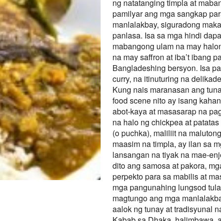
ng natatanging timpla at mab
pamilyar ang mga sangkap par
manlalakbay, siguradong makak
panlasa. Isa sa mga hindi dapa
mabangong ulam na may halong
na may saffron at iba’t ibang
Bangladeshing bersyon. Isa pan
curry, na itinuturing na delika
Kung nais maranasan ang tunay
food scene nito ay isang kah
abot-kaya at masasarap na pa
na halo ng chickpea at patatas
(o puchka), maliliit na maluto
maasim na timpla, ay ilan sa 
lansangan na tiyak na mae-en
dito ang samosa at pakora, m
perpekto para sa mabilis at m
mga pangunahing lungsod tula
magtungo ang mga manlalakbay
aalok ng tunay at tradisyunal 
Kabab sa Dhaka, halimbawa, ay