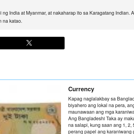
 ng India at Myanmar, at nakaharap ito sa Karagatang Indian. 
 na katao.
Currency
Kapag naglalakbay sa Bangla
biyahero ang lokal na pera, an
maunawaan ang mga karaniwang
Ang Bangladeshi Taka ay maku
na salapi, kung saan ang 1, 2, 
perang papel ang karaniwang 