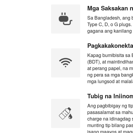
Mga Saksakan ng
Sa Bangladesh, ang 
Type C, D, o G plugs
gagana ang kanilang
Pagkakakonekta 
Kapag bumibisita sa 
(BDT), at maintindih
at perang papel, na m
ng pera sa mga bangk
mga lungsod at malala
Tubig na Iniino
Ang pagbibigay ng ti
pasasalamat sa mahus
charge na idinagdag 
munting tip bilang pa
isang maayos at maga