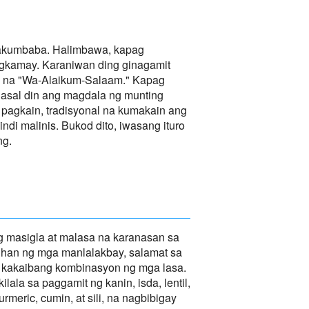
pakumbaba. Halimbawa, kapag
gkamay. Karaniwan ding ginagamit
on na "Wa-Alaikum-Salaam." Kapag
asal din ang magdala ng munting
g pagkain, tradisyonal na kumakain ang
di malinis. Bukod dito, iwasang ituro
ng.
 masigla at malasa na karanasan sa
uhan ng mga manlalakbay, salamat sa
 kakaibang kombinasyon ng mga lasa.
ala sa paggamit ng kanin, isda, lentil,
rmeric, cumin, at sili, na nagbibigay