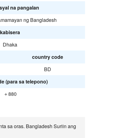
syal na pangalan
amamayan ng Bangladesh
kabisera
Dhaka
country code
BD
e (para sa telepono)
＋880
ta sa oras. Bangladesh Suriin ang