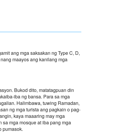
amit ang mga saksakan ng Type C, D,
 nang maayos ang kanilang mga
syon. Bukod dito, matatagpuan din
akaiba-iba ng bansa. Para sa mga
augalian. Halimbawa, tuwing Ramadan,
an ng mga turista ang pagkain o pag-
alangin, kaya maaaring may mga
an sa mga mosque at iba pang mga
go pumasok.