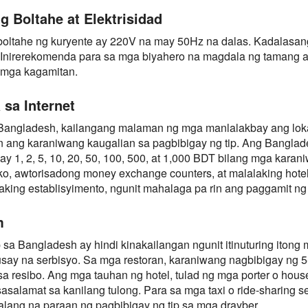
 Boltahe at Elektrisidad
boltahe ng kuryente ay 220V na may 50Hz na dalas. Kadalasa
. Inirerekomenda para sa mga biyahero na magdala ng tamang
 mga kagamitan.
sa Internet
Bangladesh, kailangang malaman ng mga manlalakbay ang loka
an ang karaniwang kaugalian sa pagbibigay ng tip. Ang Bangl
ay 1, 2, 5, 10, 20, 50, 100, 500, at 1,000 BDT bilang mga kara
o, awtorisadong money exchange counters, at malalaking hotel
king establisyimento, ngunit mahalaga pa rin ang paggamit ng c
m
p sa Bangladesh ay hindi kinakailangan ngunit itinuturing ito
ay na serbisyo. Sa mga restoran, karaniwang nagbibigay ng 5
sa resibo. Ang mga tauhan ng hotel, tulad ng mga porter o hou
sasalamat sa kanilang tulong. Para sa mga taxi o ride-sharing 
lang na paraan ng pagbibigay ng tip sa mga drayber.