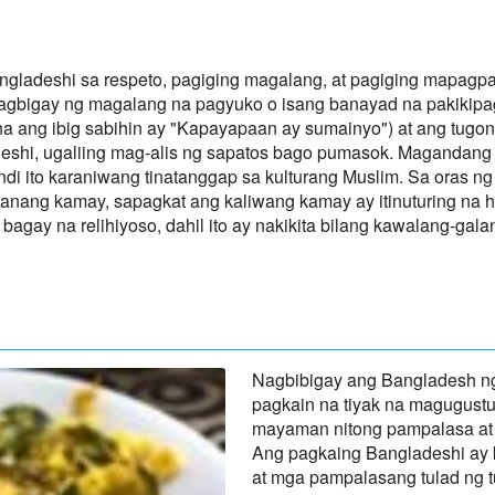
gladeshi sa respeto, pagiging magalang, at pagiging mapag
agbigay ng magalang na pagyuko o isang banayad na pakikipa
na ang ibig sabihin ay "Kapayapaan ay sumainyo") at ang tug
eshi, ugaliing mag-alis ng sapatos bago pumasok. Magandang 
indi ito karaniwang tinatanggap sa kulturang Muslim. Sa oras n
nang kamay, sapagkat ang kaliwang kamay ay itinuturing na hin
agay na relihiyoso, dahil ito ay nakikita bilang kawalang-gala
Nagbibigay ang Bangladesh ng
pagkain na tiyak na magugust
mayaman nitong pampalasa at
Ang pagkaing Bangladeshi ay kil
at mga pampalasang tulad ng tu