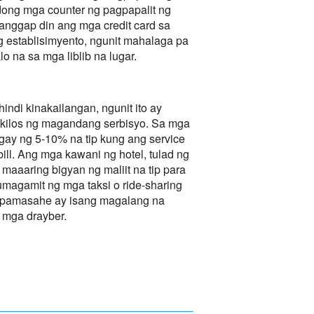
dong mga counter ng pagpapalit ng
atanggap din ang mga credit card sa
 establisimyento, ngunit mahalaga pa
o na sa mga liblib na lugar.
indi kinakailangan, ngunit ito ay
 kilos ng magandang serbisyo. Sa mga
gay ng 5-10% na tip kung ang service
ill. Ang mga kawani ng hotel, tulad ng
maaaring bigyan ng maliit na tip para
umagamit ng mga taksi o ride-sharing
g pamasahe ay isang magalang na
 mga drayber.