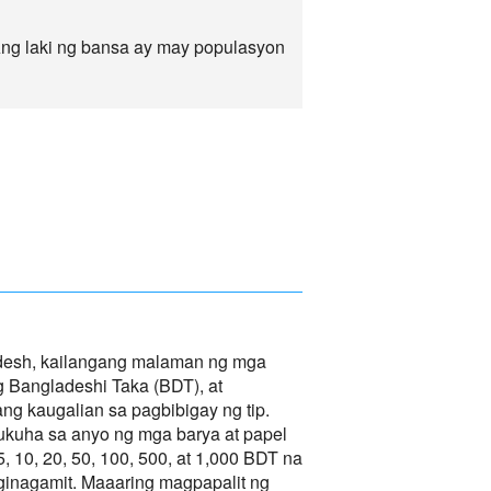
Ang laki ng bansa ay may populasyon
desh, kailangang malaman ng mga
g Bangladeshi Taka (BDT), at
 kaugalian sa pagbibigay ng tip.
kuha sa anyo ng mga barya at papel
5, 10, 20, 50, 100, 500, at 1,000 BDT na
ginagamit. Maaaring magpapalit ng