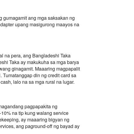
ng gumagamit ang mga saksakan ng
 adapter upang masigurong maayos na
l na pera, ang Bangladeshi Taka
adeshi Taka ay makukuha sa mga barya
niwang ginagamit. Maaaring magpapalit
. Tumatanggap din ng credit card sa
ash, lalo na sa mga rural na lugar.
ng magandang pagpapakita ng
-10% na tip kung walang service
sekeeping, ay maaaring bigyan ng
services, ang paground-off ng bayad ay