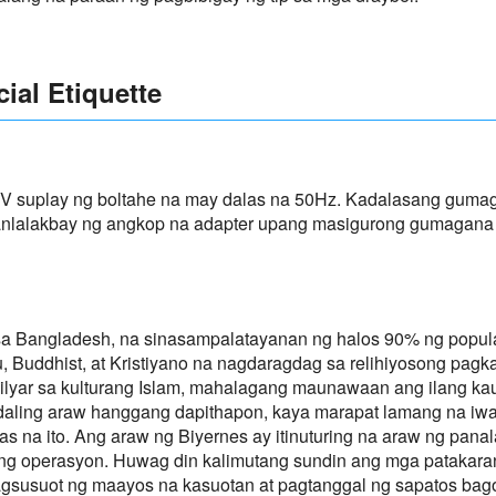
cial Etiquette
 suplay ng boltahe na may dalas na 50Hz. Kadalasang gumag
anlalakbay ng angkop na adapter upang masigurong gumagana
sa Bangladesh, na sinasampalatayanan ng halos 90% ng popula
 Buddhist, at Kristiyano na nagdaragdag sa relihiyosong pagk
milyar sa kulturang Islam, mahalagang maunawaan ang ilang k
ling araw hanggang dapithapon, kaya marapat lamang na iwas
s na ito. Ang araw ng Biyernes ay itinuturing na araw ng pan
ang operasyon. Huwag din kalimutang sundin ang mga patakar
agsusuot ng maayos na kasuotan at pagtanggal ng sapatos ba