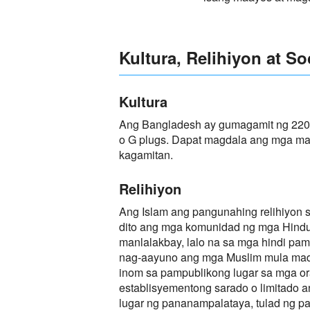
Kultura, Relihiyon at So
Kultura
Ang Bangladesh ay gumagamit ng 220V
o G plugs. Dapat magdala ang mga m
kagamitan.
Relihiyon
Ang Islam ang pangunahing relihiyon 
dito ang mga komunidad ng mga Hindu,
manlalakbay, lalo na sa mga hindi pa
nag-aayuno ang mga Muslim mula mada
inom sa pampublikong lugar sa mga ora
establisyementong sarado o limitado 
lugar ng pananampalataya, tulad ng p