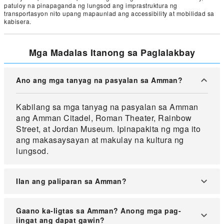
patuloy na pinapaganda ng lungsod ang imprastruktura ng
transportasyon nito upang mapaunlad ang accessibility at mobilidad sa
kabisera.
Mga Madalas Itanong sa Paglalakbay
Ano ang mga tanyag na pasyalan sa Amman?
Kabilang sa mga tanyag na pasyalan sa Amman
ang Amman Citadel, Roman Theater, Rainbow
Street, at Jordan Museum. Ipinapakita ng mga ito
ang makasaysayan at makulay na kultura ng
lungsod.
Ilan ang paliparan sa Amman?
Dalawa ang paliparan ang matatagpuan sa
Gaano ka-ligtas sa Amman? Anong mga pag-
Amman: ang Queen Alia International Airport
iingat ang dapat gawin?