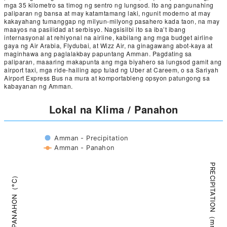
mga 35 kilometro sa timog ng sentro ng lungsod. Ito ang pangunahing
paliparan ng bansa at may katamtamang laki, ngunit moderno at may
kakayahang tumanggap ng milyun-milyong pasahero kada taon, na may
maayos na pasilidad at serbisyo. Nagsisilbi ito sa iba’t ibang
internasyonal at rehiyonal na airline, kabilang ang mga budget airline
gaya ng Air Arabia, Flydubai, at Wizz Air, na ginagawang abot-kaya at
maginhawa ang paglalakbay papuntang Amman. Pagdating sa
paliparan, maaaring makapunta ang mga biyahero sa lungsod gamit ang
airport taxi, mga ride-hailing app tulad ng Uber at Careem, o sa Sariyah
Airport Express Bus na mura at komportableng opsyon patungong sa
kabayanan ng Amman.
Lokal na Klima / Panahon
Amman - Precipitation
Amman - Panahon
PRECIPITATION（mm）
PANAHON（°C）