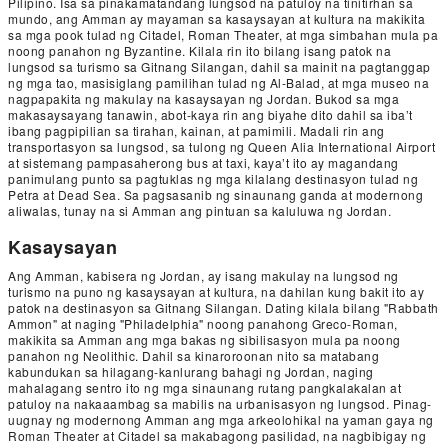
Pilipino. Isa sa pinakamatandang lungsod na patuloy na tinitirhan sa
mundo, ang Amman ay mayaman sa kasaysayan at kultura na makikita
sa mga pook tulad ng Citadel, Roman Theater, at mga simbahan mula pa
noong panahon ng Byzantine. Kilala rin ito bilang isang patok na
lungsod sa turismo sa Gitnang Silangan, dahil sa mainit na pagtanggap
ng mga tao, masisiglang pamilihan tulad ng Al-Balad, at mga museo na
nagpapakita ng makulay na kasaysayan ng Jordan. Bukod sa mga
makasaysayang tanawin, abot-kaya rin ang biyahe dito dahil sa iba’t
ibang pagpipilian sa tirahan, kainan, at pamimili. Madali rin ang
transportasyon sa lungsod, sa tulong ng Queen Alia International Airport
at sistemang pampasaherong bus at taxi, kaya’t ito ay magandang
panimulang punto sa pagtuklas ng mga kilalang destinasyon tulad ng
Petra at Dead Sea. Sa pagsasanib ng sinaunang ganda at modernong
aliwalas, tunay na si Amman ang pintuan sa kaluluwa ng Jordan.
Kasaysayan
Ang Amman, kabisera ng Jordan, ay isang makulay na lungsod ng
turismo na puno ng kasaysayan at kultura, na dahilan kung bakit ito ay
patok na destinasyon sa Gitnang Silangan. Dating kilala bilang "Rabbath
Ammon" at naging "Philadelphia" noong panahong Greco-Roman,
makikita sa Amman ang mga bakas ng sibilisasyon mula pa noong
panahon ng Neolithic. Dahil sa kinaroroonan nito sa matabang
kabundukan sa hilagang-kanlurang bahagi ng Jordan, naging
mahalagang sentro ito ng mga sinaunang rutang pangkalakalan at
patuloy na nakaaambag sa mabilis na urbanisasyon ng lungsod. Pinag-
uugnay ng modernong Amman ang mga arkeolohikal na yaman gaya ng
Roman Theater at Citadel sa makabagong pasilidad, na nagbibigay ng