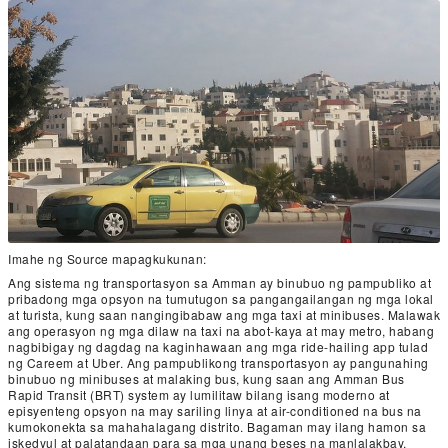
Imahe ng Source mapagkukunan:
Ang sistema ng transportasyon sa Amman ay binubuo ng pampubliko at
pribadong mga opsyon na tumutugon sa pangangailangan ng mga lokal
at turista, kung saan nangingibabaw ang mga taxi at minibuses. Malawak
ang operasyon ng mga dilaw na taxi na abot-kaya at may metro, habang
nagbibigay ng dagdag na kaginhawaan ang mga ride-hailing app tulad
ng Careem at Uber. Ang pampublikong transportasyon ay pangunahing
binubuo ng minibuses at malaking bus, kung saan ang Amman Bus
Rapid Transit (BRT) system ay lumilitaw bilang isang moderno at
episyenteng opsyon na may sariling linya at air-conditioned na bus na
kumokonekta sa mahahalagang distrito. Bagaman may ilang hamon sa
iskedyul at palatandaan para sa mga unang beses na manlalakbay,