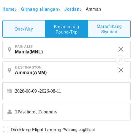
Home
>
Gitnang silangan
>
Jordan
>
Amman
Maramihang
Kasama ang
One-Way
Siyudad
Round-Trip
PAG-ALIS
DESTINASYON
2026-08-09
2026-08-11
1
Pasahero,
Economy
Direktang Flight Lamang
*Walang paglilipat