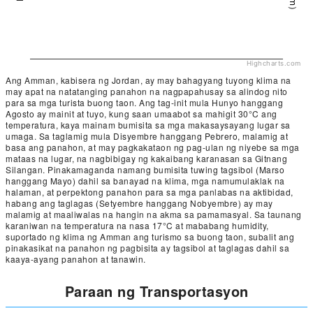
Highcharts.com
Ang Amman, kabisera ng Jordan, ay may bahagyang tuyong klima na
may apat na natatanging panahon na nagpapahusay sa alindog nito
para sa mga turista buong taon. Ang tag-init mula Hunyo hanggang
Agosto ay mainit at tuyo, kung saan umaabot sa mahigit 30°C ang
temperatura, kaya mainam bumisita sa mga makasaysayang lugar sa
umaga. Sa taglamig mula Disyembre hanggang Pebrero, malamig at
basa ang panahon, at may pagkakataon ng pag-ulan ng niyebe sa mga
mataas na lugar, na nagbibigay ng kakaibang karanasan sa Gitnang
Silangan. Pinakamaganda namang bumisita tuwing tagsibol (Marso
hanggang Mayo) dahil sa banayad na klima, mga namumulaklak na
halaman, at perpektong panahon para sa mga panlabas na aktibidad,
habang ang taglagas (Setyembre hanggang Nobyembre) ay may
malamig at maaliwalas na hangin na akma sa pamamasyal. Sa taunang
karaniwan na temperatura na nasa 17°C at mababang humidity,
suportado ng klima ng Amman ang turismo sa buong taon, subalit ang
pinakasikat na panahon ng pagbisita ay tagsibol at taglagas dahil sa
kaaya-ayang panahon at tanawin.
Paraan ng Transportasyon