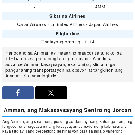
-
AMM
Sikat na Airlines
Qatar Airways
・
Emirates Airlines
・
Japan Airlines
Flight time
Tinatayang oras ng 11~14
Hanggang sa Amman ay maaaring maabot sa tungkol sa
11~14 oras sa pamamagitan ng eroplano. Alamin sa
advance Amman kasaysayan, ekonomiya, klima, mga
pangunahing transportasyon na opsyon at tangkilikin ang
Amman trip meaningfully.
Amman, ang Makasaysayang Sentro ng Jordan
Ang Amman, ang sinaunang puso ng Jordan, ay isang kahanga-hangang
lungsod na pinagsasama ang kasaysayan at modernong kabihasnan,
kaya’t ito ay isang perpektong destinasyon para sa mga biyaherong