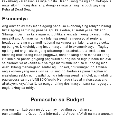
kakaibang karanasan sa mga turista. Bilang isang masiglang metropolis,
nagsisilbi rin itong daanan patungo sa mga tanyag na pook gaya ng
Petra at Dead Sea.
Ekonomiya
Ang Amman ay may mahalagang papel sa ekonomiya ng rehiyon bilang
lumalagong sentro ng pananalapi, kalakalan, at serbisyo sa Gitnang
Silangan. Dahil sa katatagan ng pulitika at estratehikong lokasyon nito,
umaakit ang Amman ng mga internasyonal na negosyo at regional
headquarters ng mga multinational na kumpanya, lalo na sa mga sektor
ng bangko, teknolohiya ng impormasyon, at telekomunikasyon. Taglay
ng lungsod ang makabagong urbanong imprastraktura at mataas na
antas ng edukadong lakas-paggawa, dahilan kung bakit madalas itong
kinikilala sa pandaigdigang pagsusuri bilang isa sa mga pinaka-malaya
sa ekonomiya at kaakit-akit sa mga mamumuhunan sa mundo ng mga
Arab. Bilang mahalagang sentro ng lungsod, tinutulungan ng Amman
ang ekonomiyang nakatuon sa turismo ng Jordan sa pamamagitan ng
masiglang sektor ng hospitality, mga internasyonal na hotel, at madaling
pag-access sa mga UNESCO World Heritage sites at makasaysayang
atraksyon, kaya’t isa ito sa pangunahing destinasyon para sa negosyo at
paglalakbay sa rehiyon.
Pamasahe sa Budget
Ang Amman, kabisera ng Jordan, ay madaling puntahan sa
pamamagitan ng Queen Alia International Airport (AMM) na matatagpuan