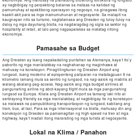
ay nagbibigay ng perpektong balanse sa mataas na kalidad ng
pamumuhay at epektibong operasyon ng negosyo, na ginagawa itong
kaakit-akit para sa mga mamumuhunan at negosyante. Sa malapit na
kaugnayan nito sa turismo, nagtatamasa ang Dresden ng tuloy-tuloy na
daloy ng mga dayuhang bisita, na nagdaragdag ng sigla sa sektor ng
hospitality at retail, at lalo pang nagpapalakas sa matatag nitong
ekonomiya.
Pamasahe sa Budget
Ang Dresden ay isang napakadaling puntahan sa Alemanya, kaya’t ito’y
paborito ng mga manlalakbay na naghahanap ng maginhawa at
mahusay na koneksyon. Pinaglilingkuran ng Dresden Airport ang
lungsod, isang moderno at episyenteng paliparan na matatagpuan 9 na
kilometro lamang mula sa sentro ng lungsod, na nag-aalok ng mabilis at
walang abalang pag-access. Nag-aalok ang mga budget airlines at
pangunahing airline ng abot-kayang flight mula sa mga pangunahing
lungsod sa Europa. Kilala ang Dresden Airport sa tamang laki nito at
serbisyong friendly sa mga manlalakbay, at nagbibigay ito ng koneksyon
sa malawak na pampublikong transportasyon ng lungsod, kabilang ang
tram, bus, at taxi. Para sa mga internasyonal na bisita, mahusay din ang
koneksyon ng Dresden sa pamamagitan ng high-speed na tren at mga
highway, kaya’t madali itong mararating ng mga turista at negosyante.
Lokal na Klima / Panahon