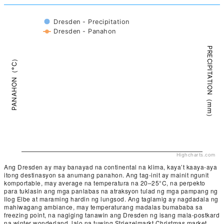
Dresden - Precipitation
Dresden - Panahon
PRECIPITATION（mm）
PANAHON（°C）
Highcharts.com
Ang Dresden ay may banayad na continental na klima, kaya’t kaaya-aya
itong destinasyon sa anumang panahon. Ang tag-init ay mainit ngunit
komportable, may average na temperatura na 20–25°C, na perpekto
para tuklasin ang mga panlabas na atraksyon tulad ng mga pampang ng
Ilog Elbe at maraming hardin ng lungsod. Ang taglamig ay nagdadala ng
mahiwagang ambiance, may temperaturang madalas bumababa sa
freezing point, na nagiging tanawin ang Dresden ng isang mala-postkard
na winter wonderland, lalo na tuwing Striezelmarkt Christmas market.