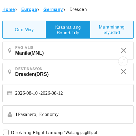
Home
>
Europa
>
Germany
>
Dresden
Maramihang
Kasama ang
One-Way
Siyudad
Round-Trip
PAG-ALIS
DESTINASYON
2026-08-10
2026-08-12
1
Pasahero,
Economy
Direktang Flight Lamang
*Walang paglilipat