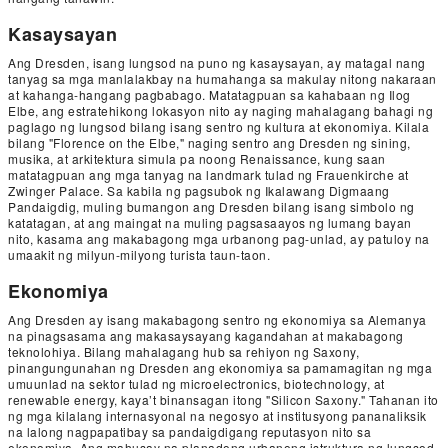
Kasaysayan
Ang Dresden, isang lungsod na puno ng kasaysayan, ay matagal nang
tanyag sa mga manlalakbay na humahanga sa makulay nitong nakaraan
at kahanga-hangang pagbabago. Matatagpuan sa kahabaan ng Ilog
Elbe, ang estratehikong lokasyon nito ay naging mahalagang bahagi ng
paglago ng lungsod bilang isang sentro ng kultura at ekonomiya. Kilala
bilang "Florence on the Elbe," naging sentro ang Dresden ng sining,
musika, at arkitektura simula pa noong Renaissance, kung saan
matatagpuan ang mga tanyag na landmark tulad ng Frauenkirche at
Zwinger Palace. Sa kabila ng pagsubok ng Ikalawang Digmaang
Pandaigdig, muling bumangon ang Dresden bilang isang simbolo ng
katatagan, at ang maingat na muling pagsasaayos ng lumang bayan
nito, kasama ang makabagong mga urbanong pag-unlad, ay patuloy na
umaakit ng milyun-milyong turista taun-taon.
Ekonomiya
Ang Dresden ay isang makabagong sentro ng ekonomiya sa Alemanya
na pinagsasama ang makasaysayang kagandahan at makabagong
teknolohiya. Bilang mahalagang hub sa rehiyon ng Saxony,
pinangungunahan ng Dresden ang ekonomiya sa pamamagitan ng mga
umuunlad na sektor tulad ng microelectronics, biotechnology, at
renewable energy, kaya’t binansagan itong "Silicon Saxony." Tahanan ito
ng mga kilalang internasyonal na negosyo at institusyong pananaliksik
na lalong nagpapatibay sa pandaigdigang reputasyon nito sa
ekonomiya. Ang mahusay na planadong urbanong istruktura ng lungsod