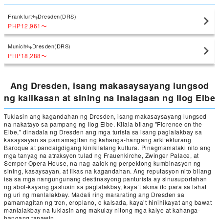
Frankfurt
Dresden(DRS)
PHP12,961
〜
Munich
Dresden(DRS)
PHP18,288
〜
Ang Dresden, isang makasaysayang lungsod
ng kalikasan at sining na inalagaan ng Ilog Elbe
Tuklasin ang kagandahan ng Dresden, isang makasaysayang lungsod
na nakatayo sa pampang ng Ilog Elbe. Kilala bilang "Florence on the
Elbe," dinadala ng Dresden ang mga turista sa isang paglalakbay sa
kasaysayan sa pamamagitan ng kahanga-hangang arkitekturang
Baroque at pandaigdigang kinikilalang kultura. Pinagmamalaki nito ang
mga tanyag na atraksyon tulad ng Frauenkirche, Zwinger Palace, at
Semper Opera House, na nag-aalok ng perpektong kumbinasyon ng
sining, kasaysayan, at likas na kagandahan. Ang reputasyon nito bilang
isa sa mga nangungunang destinasyong panturista ay sinusuportahan
ng abot-kayang gastusin sa paglalakbay, kaya’t akma ito para sa lahat
ng uri ng manlalakbay. Madali ring mararating ang Dresden sa
pamamagitan ng tren, eroplano, o kalsada, kaya’t hinihikayat ang bawat
manlalakbay na tuklasin ang makulay nitong mga kalye at kahanga-
hangang tanawin.