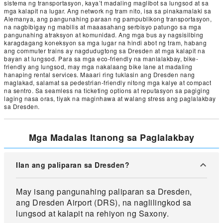
sistema ng transportasyon, kaya’t madaling maglibot sa lungsod at sa
mga kalapit na lugar. Ang network ng tram nito, isa sa pinakamalaki sa
Alemanya, ang pangunahing paraan ng pampublikong transportasyon,
na nagbibigay ng mabilis at maaasahang serbisyo patungo sa mga
pangunahing atraksyon at komunidad. Ang mga bus ay nagsisilbing
karagdagang koneksyon sa mga lugar na hindi abot ng tram, habang
ang commuter trains ay nagdudugtong sa Dresden at mga kalapit na
bayan at lungsod. Para sa mga eco-friendly na manlalakbay, bike-
friendly ang lungsod, may mga nakalaang bike lane at madaling
hanaping rental services. Maaari ring tuklasin ang Dresden nang
maglakad, salamat sa pedestrian-friendly nitong mga kalye at compact
na sentro. Sa seamless na ticketing options at reputasyon sa pagiging
laging nasa oras, tiyak na maginhawa at walang stress ang paglalakbay
sa Dresden.
Mga Madalas Itanong sa Paglalakbay
Ilan ang paliparan sa Dresden?
May isang pangunahing paliparan sa Dresden,
ang Dresden Airport (DRS), na naglilingkod sa
lungsod at kalapit na rehiyon ng Saxony.