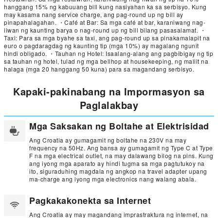
hanggang 15% ng kabuuang bill kung nasiyahan ka sa serbisyo. Kung
may kasama nang service charge, ang pag-round up ng bill ay
pinapahalagahan. ・Café at Bar: Sa mga café at bar, karaniwang nag-
iiwan ng kaunting barya o nag-round up ng bill bilang pasasalamat. ・
Taxi: Para sa mga byahe sa taxi, ang pag-round up sa pinakamalapit na
euro o pagdaragdag ng kaunting tip (mga 10%) ay magalang ngunit
hindi obligado. ・Tauhan ng Hotel: Isaalang-alang ang pagbibigay ng tip
sa tauhan ng hotel, tulad ng mga bellhop at housekeeping, ng maliit na
halaga (mga 20 hanggang 50 kuna) para sa magandang serbisyo.
Kapaki-pakinabang na Impormasyon sa
Paglalakbay
Mga Saksakan ng Boltahe at Elektrisidad
Ang Croatia ay gumagamit ng boltahe na 230V na may
frequency na 50Hz. Ang bansa ay gumagamit ng Type C at Type
F na mga electrical outlet, na may dalawang bilog na pins. Kung
ang iyong mga aparato ay hindi tugma sa mga pagtutukoy na
ito, siguraduhing magdala ng angkop na travel adapter upang
ma-charge ang iyong mga electronics nang walang abala.
Pagkakakonekta sa Internet
Ang Croatia ay may magandang imprastraktura ng internet, na