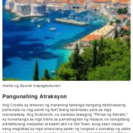
Imahe ng Source mapagkukunan:
Pangunahing Atraksyon
Ang Croatia ay tahanan ng maraming kahanga-hangang destinasyong
panturista na nag-aalok ng iba't ibang karanasan para sa mga
manlalakbay. Ang Dubrovnik, na madalas tawaging "Perlas ng Adriatic,"
ay humahanga sa mga bisita sa pamamagitan ng maayos na naingatang
arkitekturang medyebal at kaakit-akit na Old Town, kung saan maaari
kang maglakad sa mga sinaunang pader ng lungsod o sumakay ng cable