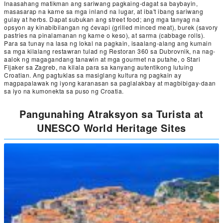
Inaasahang matikman ang sariwang pagkaing-dagat sa baybayin,
masasarap na karne sa mga inland na lugar, at iba't ibang sariwang
gulay at herbs. Dapat subukan ang street food; ang mga tanyag na
opsyon ay kinabibilangan ng ćevapi (grilled minced meat), burek (savory
pastries na pinalamanan ng karne o keso), at sarma (cabbage rolls).
Para sa tunay na lasa ng lokal na pagkain, isaalang-alang ang kumain
sa mga kilalang restawran tulad ng Restoran 360 sa Dubrovnik, na nag-
aalok ng magagandang tanawin at mga gourmet na putahe, o Stari
Fijaker sa Zagreb, na kilala para sa kanyang autentikong lutuing
Croatian. Ang pagtuklas sa masiglang kultura ng pagkain ay
magpapalawak ng iyong karanasan sa paglalakbay at magbibigay-daan
sa iyo na kumonekta sa puso ng Croatia.
Pangunahing Atraksyon sa Turista at
UNESCO World Heritage Sites