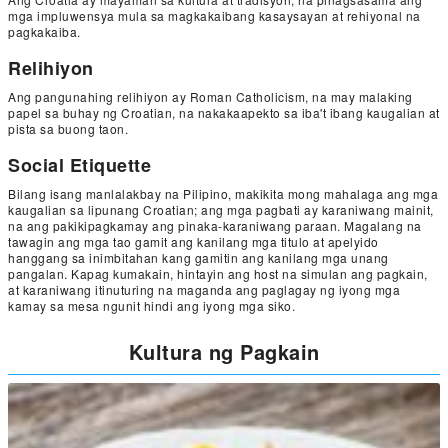
mga impluwensya mula sa magkakaibang kasaysayan at rehiyonal na
pagkakaiba.
Relihiyon
Ang pangunahing relihiyon ay Roman Catholicism, na may malaking
papel sa buhay ng Croatian, na nakakaapekto sa iba't ibang kaugalian at
pista sa buong taon.
Social Etiquette
Bilang isang manlalakbay na Pilipino, makikita mong mahalaga ang mga
kaugalian sa lipunang Croatian; ang mga pagbati ay karaniwang mainit,
na ang pakikipagkamay ang pinaka-karaniwang paraan. Magalang na
tawagin ang mga tao gamit ang kanilang mga titulo at apelyido
hanggang sa inimbitahan kang gamitin ang kanilang mga unang
pangalan. Kapag kumakain, hintayin ang host na simulan ang pagkain,
at karaniwang itinuturing na maganda ang paglagay ng iyong mga
kamay sa mesa ngunit hindi ang iyong mga siko.
Kultura ng Pagkain