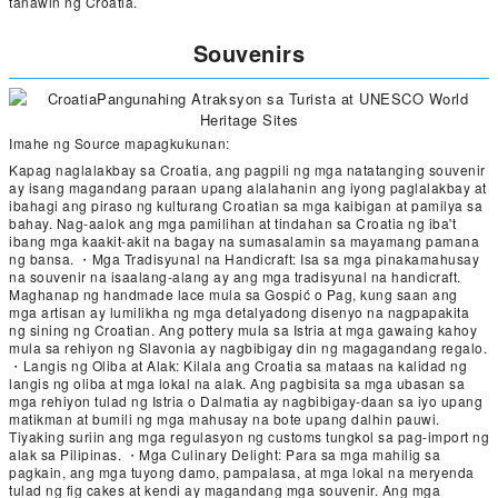
tanawin ng Croatia.
Souvenirs
Imahe ng Source mapagkukunan:
Kapag naglalakbay sa Croatia, ang pagpili ng mga natatanging souvenir
ay isang magandang paraan upang alalahanin ang iyong paglalakbay at
ibahagi ang piraso ng kulturang Croatian sa mga kaibigan at pamilya sa
bahay. Nag-aalok ang mga pamilihan at tindahan sa Croatia ng iba't
ibang mga kaakit-akit na bagay na sumasalamin sa mayamang pamana
ng bansa. ・Mga Tradisyunal na Handicraft: Isa sa mga pinakamahusay
na souvenir na isaalang-alang ay ang mga tradisyunal na handicraft.
Maghanap ng handmade lace mula sa Gospić o Pag, kung saan ang
mga artisan ay lumilikha ng mga detalyadong disenyo na nagpapakita
ng sining ng Croatian. Ang pottery mula sa Istria at mga gawaing kahoy
mula sa rehiyon ng Slavonia ay nagbibigay din ng magagandang regalo.
・Langis ng Oliba at Alak: Kilala ang Croatia sa mataas na kalidad ng
langis ng oliba at mga lokal na alak. Ang pagbisita sa mga ubasan sa
mga rehiyon tulad ng Istria o Dalmatia ay nagbibigay-daan sa iyo upang
matikman at bumili ng mga mahusay na bote upang dalhin pauwi.
Tiyaking suriin ang mga regulasyon ng customs tungkol sa pag-import ng
alak sa Pilipinas. ・Mga Culinary Delight: Para sa mga mahilig sa
pagkain, ang mga tuyong damo, pampalasa, at mga lokal na meryenda
tulad ng fig cakes at kendi ay magandang mga souvenir. Ang mga