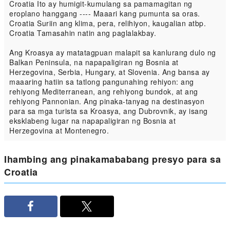
Croatia Ito ay humigit-kumulang sa pamamagitan ng
eroplano hanggang ---- Maaari kang pumunta sa oras.
Croatia Suriin ang klima, pera, relihiyon, kaugalian atbp.
Croatia Tamasahin natin ang paglalakbay.
Ang Kroasya ay matatagpuan malapit sa kanlurang dulo ng
Balkan Peninsula, na napapaligiran ng Bosnia at
Herzegovina, Serbia, Hungary, at Slovenia. Ang bansa ay
maaaring hatiin sa tatlong pangunahing rehiyon: ang
rehiyong Mediterranean, ang rehiyong bundok, at ang
rehiyong Pannonian. Ang pinaka-tanyag na destinasyon
para sa mga turista sa Kroasya, ang Dubrovnik, ay isang
eksklabeng lugar na napapaligiran ng Bosnia at
Herzegovina at Montenegro.
Ihambing ang pinakamababang presyo para sa
Croatia