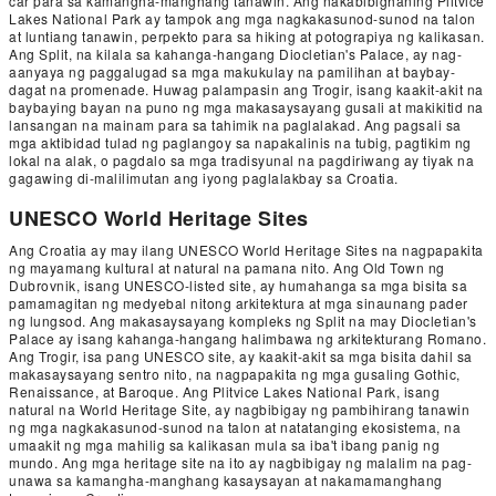
car para sa kamangha-manghang tanawin. Ang nakabibighaning Plitvice
Lakes National Park ay tampok ang mga nagkakasunod-sunod na talon
at luntiang tanawin, perpekto para sa hiking at potograpiya ng kalikasan.
Ang Split, na kilala sa kahanga-hangang Diocletian's Palace, ay nag-
aanyaya ng paggalugad sa mga makukulay na pamilihan at baybay-
dagat na promenade. Huwag palampasin ang Trogir, isang kaakit-akit na
baybaying bayan na puno ng mga makasaysayang gusali at makikitid na
lansangan na mainam para sa tahimik na paglalakad. Ang pagsali sa
mga aktibidad tulad ng paglangoy sa napakalinis na tubig, pagtikim ng
lokal na alak, o pagdalo sa mga tradisyunal na pagdiriwang ay tiyak na
gagawing di-malilimutan ang iyong paglalakbay sa Croatia.
UNESCO World Heritage Sites
Ang Croatia ay may ilang UNESCO World Heritage Sites na nagpapakita
ng mayamang kultural at natural na pamana nito. Ang Old Town ng
Dubrovnik, isang UNESCO-listed site, ay humahanga sa mga bisita sa
pamamagitan ng medyebal nitong arkitektura at mga sinaunang pader
ng lungsod. Ang makasaysayang kompleks ng Split na may Diocletian's
Palace ay isang kahanga-hangang halimbawa ng arkitekturang Romano.
Ang Trogir, isa pang UNESCO site, ay kaakit-akit sa mga bisita dahil sa
makasaysayang sentro nito, na nagpapakita ng mga gusaling Gothic,
Renaissance, at Baroque. Ang Plitvice Lakes National Park, isang
natural na World Heritage Site, ay nagbibigay ng pambihirang tanawin
ng mga nagkakasunod-sunod na talon at natatanging ekosistema, na
umaakit ng mga mahilig sa kalikasan mula sa iba't ibang panig ng
mundo. Ang mga heritage site na ito ay nagbibigay ng malalim na pag-
unawa sa kamangha-manghang kasaysayan at nakamamanghang