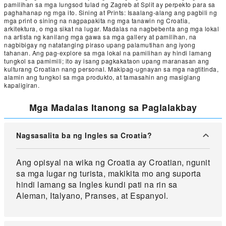
pamilihan sa mga lungsod tulad ng Zagreb at Split ay perpekto para sa
paghahanap ng mga ito. Sining at Prints: Isaalang-alang ang pagbili ng
mga print o sining na nagpapakita ng mga tanawin ng Croatia,
arkitektura, o mga sikat na lugar. Madalas na nagbebenta ang mga lokal
na artista ng kanilang mga gawa sa mga gallery at pamilihan, na
nagbibigay ng natatanging piraso upang palamutihan ang iyong
tahanan. Ang pag-explore sa mga lokal na pamilihan ay hindi lamang
tungkol sa pamimili; ito ay isang pagkakataon upang maranasan ang
kulturang Croatian nang personal. Makipag-ugnayan sa mga nagtitinda,
alamin ang tungkol sa mga produkto, at tamasahin ang masiglang
kapaligiran.
Mga Madalas Itanong sa Paglalakbay
Nagsasalita ba ng Ingles sa Croatia?
Ang opisyal na wika ng Croatia ay Croatian, ngunit
sa mga lugar ng turista, makikita mo ang suporta
hindi lamang sa Ingles kundi pati na rin sa
Aleman, Italyano, Pranses, at Espanyol.