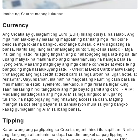
Imahe ng Source mapagkukunan:
Currency
Ang Croatia ay gumagamit ng Euro (EUR) bilang opisyal na salapi. Ang
mga manlalakbay ay maaaring magpalit ng kanilang mga Philippine
peso sa mga lokal na bangko, exchange bureau, o ATM pagdating sa
bansa. Narito ang ilang mahahalagang punto tungkol sa salapi: ・Mga
Palitan ng Rate: Palaging tingnan ang pinakabagong mga rate ng palitan
upang matiyak na makuha mo ang pinakamahusay na halaga para sa
iyong pera. Maaaring magbigay ang mga online converter at website ng
bangko ng mga kasalukuyang rate. ・Credit at Debit Card: Malawakang
tinatanggap ang mga credit at debit card sa mga urban na lugar, hotel, at
restawran. Gayunpaman, mainam na magdala ng kaunting cash para sa
mas maliliit na establisyemento, merkado, o mga rural na lugar kung
saan maaaring hindi tanggapin ang mga bayad gamit ang card. ・ATM:
Madaling matatagpuan ang mga ATM sa mga lungsod at lugar ng
turismo, na nagbibigay ng maginhawang access sa cash. Maging
maingat sa posibleng bayarin sa transaksyon mula sa iyong bangko
kapag gumagamit ng ATM sa ibang bansa.
Tipping
Karaniwang ang pagtipping sa Croatia, ngunit hindi ito sapilitan. Narito
ang ilang mga alituntunin na dapat sundin tungkol sa pag tipping: ・
Restawran: Sa mga restawran, karaniwang nag-iiwan ng tip na 10%