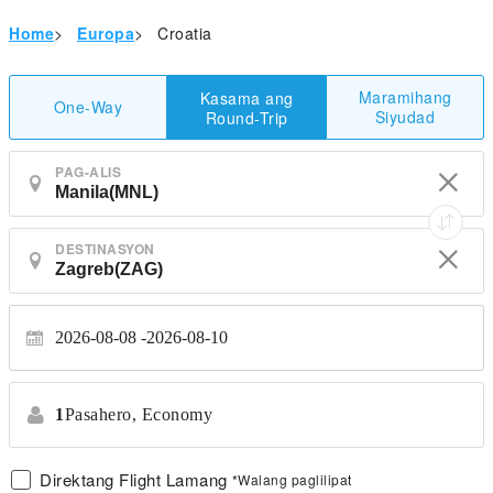
Home
>
Europa
>
Croatia
Maramihang
Kasama ang
One-Way
Siyudad
Round-Trip
PAG-ALIS
DESTINASYON
2026-08-08
2026-08-10
1
Pasahero,
Economy
Direktang Flight Lamang
*Walang paglilipat