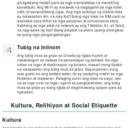
ginagawang madali para sa mga manlalakbay na manatiling
konektado. Ang Wi-Fi ay malawak na magagamit sa mga hotel,
café, at pampublikong lugar. Ang mga serbisyo ng mobile data
ay maaasahan din, na may iba't ibang mga lokal na SIM card na
available para bilhin sa mga paliparan at convenience store.
Kabilang sa mga sikat na network ay ang T-Mobile, A1, at Tele2,
na nag-aalok ng iba't ibang prepaid na plano upang umangkop
sa iyong mga pangangailangan.
Tubig na Iniinom
Ang tubig mula sa gripo sa Croatia ay ligtas inumin at
nakakatugon sa mataas na pamantayan ng kalidad. Sa mga
urban na lugar at destinasyon ng turismo, maaari mong tiyakin
na maaasahan ang tubig mula sa gripo. Gayunpaman, kung
mas gusto mo ang bottled water, ito ay madaling mabili sa mga
tindahan at restawran. Palaging suriin ang lokal na payo, lalo
na sa mga rural na lugar, ngunit sa pangkalahatan, ang tubig
mula sa gripo ay isang ligtas at maginhawang opsyon para sa
hydration.
Kultura, Relihiyon at Social Etiquette
Kultura
Ang Croatia ay mayaman sa kultura at tradisyon, na pinagsasama ang