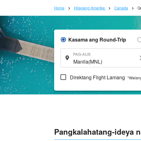
Home
Hilagang Amerika
Canada
Q
Kasama ang Round-Trip
PAG-ALIS
Direktang Flight Lamang
*Walang
Pangkalahatang-ideya 