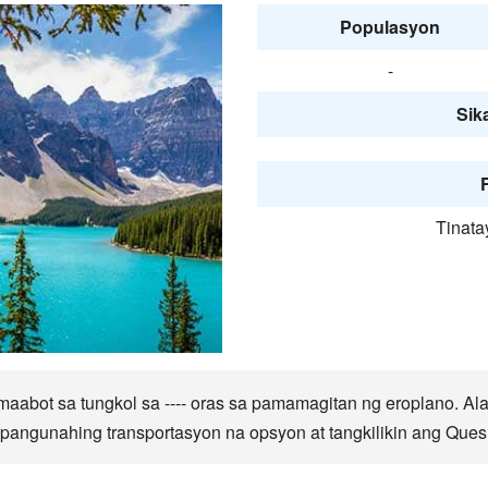
Populasyon
-
Sika
F
Tinata
abot sa tungkol sa ---- oras sa pamamagitan ng eroplano. A
angunahing transportasyon na opsyon at tangkilikin ang Quesne