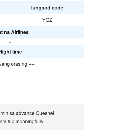
lungsod code
YQZ
t na Airlines
-
light time
yang oras ng ----
lamin sa advance Quesnel
l trip meaningfully.