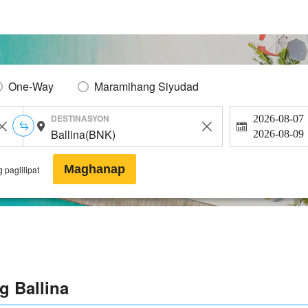
One-Way
Maramihang Siyudad
DESTINASYON
2026-08-07
2026-08-09
Maghanap
 paglilipat
g Ballina