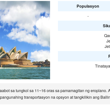
Populasyon
-
Sika
Qan
Je
Jet
F
Tinatay
abot sa tungkol sa 11~16 oras sa pamamagitan ng eroplano. A
angunahing transportasyon na opsyon at tangkilikin ang Ballina