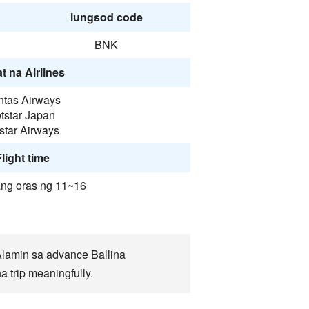
lungsod code
BNK
t na Airlines
tas Airways
tstar Japan
star Airways
light time
ang oras ng 11~16
lamin sa advance Ballina
 trip meaningfully.