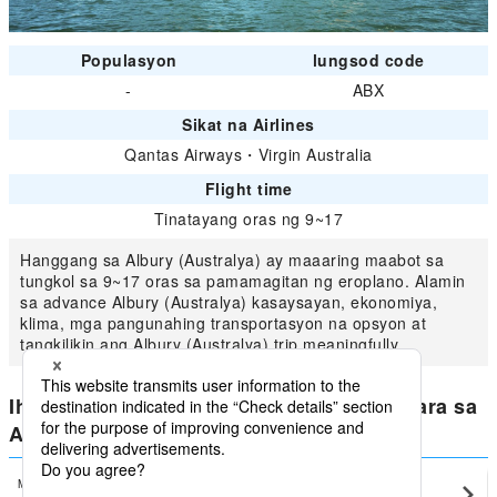
Populasyon
lungsod code
-
ABX
Sikat na Airlines
Qantas Airways
・
Virgin Australia
Flight time
Tinatayang oras ng 9~17
Hanggang sa Albury (Australya) ay maaaring maabot sa
tungkol sa 9~17 oras sa pamamagitan ng eroplano. Alamin
sa advance Albury (Australya) kasaysayan, ekonomiya,
klima, mga pangunahing transportasyon na opsyon at
tangkilikin ang Albury (Australya) trip meaningfully.
Ihambing ang pinakamababang presyo para sa
Albury (Australya)
Manila (Ninoy Aquino)
Albury (Australya)(ABX)