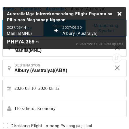
Home
>
Oseaniya
>
Australia
>
Albury (Australya)
AustraliaMga Inirerekomendang Flight Papunta sa
Pilipinas
Maghanap Ngayon
Maramihang
Kasama ang
2027/06/14
2027/06/20
One-Way
Siyudad
Round-Trip
Manila(MNL)
Albury (Australya)
PHP74,359
～
2026/07/22 18:06Punto ng oras
PAG-ALIS
DESTINASYON
2026-08-10
2026-08-12
1
Pasahero,
Economy
Direktang Flight Lamang
*Walang paglilipat