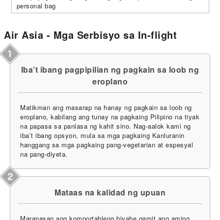
personal bag
Air Asia - Mga Serbisyo sa In-flight
Iba’t ibang pagpipilian ng pagkain sa loob ng
eroplano
Matikman ang masarap na hanay ng pagkain sa loob ng
eroplano, kabilang ang tunay na pagkaing Pilipino na tiyak
na papasa sa panlasa ng kahit sino. Nag-aalok kami ng
iba’t ibang opsyon, mula sa mga pagkaing Kanluranin
hanggang sa mga pagkaing pang-vegetarian at espesyal
na pang-diyeta.
Mataas na kalidad ng upuan
Maranasan ang komportableng biyahe gamit ang aming