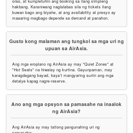
oras, at kumpletuhin ang booking sa ilang simpleng
hakbang. Karaniwang naglalabas sila ng tickets ilang
buwan bago ang biyahe, at ang availability at presyo ay
maaaring magbago depende sa demand at panahon.
Gusto kong malaman ang tungkol sa mga uri ng
upuan sa AirAsia.
Ang mga eroplano ng AirAsia ay may "Quiet Zones" at
"Hot Seats" na hiwalay ng kurtina. Gayunpaman, may
karagdagang bayad, kaya’t mangyaring suriin ang mga
detalye kapag nagre-reserve.
Ano ang mga opsyon sa pamasahe na inaalok
ng AirAsia?
Ang AirAsia ay may tatlong pangunahing uri ng
pamasahe: