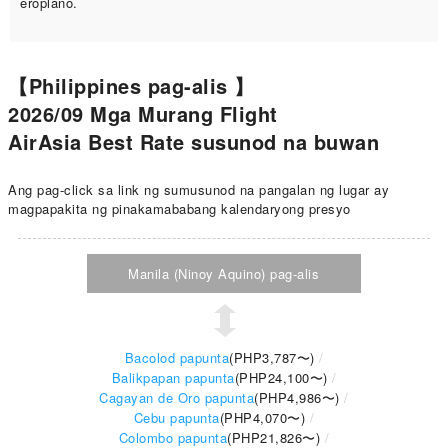
eroplano.
【Philippines pag-alis 】
2026/09 Mga Murang Flight
AirAsia Best Rate susunod na buwan
Ang pag-click sa link ng sumusunod na pangalan ng lugar ay
magpapakita ng pinakamababang kalendaryong presyo
Manila (Ninoy Aquino) pag-alis
Bacolod papunta
(
PHP3,787
〜)
Balikpapan papunta
(
PHP24,100
〜)
Cagayan de Oro papunta
(
PHP4,986
〜)
Cebu papunta
(
PHP4,070
〜)
Colombo papunta
(
PHP21,826
〜)