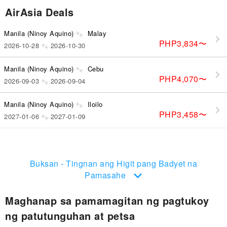
AirAsia Deals
Manila (Ninoy Aquino)
Malay
PHP3,834
〜
2026-10-28
2026-10-30
Manila (Ninoy Aquino)
Cebu
PHP4,070
〜
2026-09-03
2026-09-04
Manila (Ninoy Aquino)
Iloilo
PHP3,458
〜
2027-01-06
2027-01-09
Manila (Ninoy Aquino)
Hanoi
PHP12,394
〜
2026-09-28
2026-09-30
Buksan - Tingnan ang Higit pang Badyet na
Pamasahe
Maghanap sa pamamagitan ng pagtukoy
ng patutunguhan at petsa