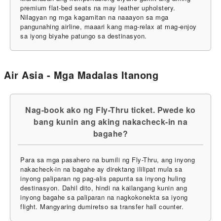
premium flat-bed seats na may leather upholstery.
Nilagyan ng mga kagamitan na naaayon sa mga
pangunahing airline, maaari kang mag-relax at mag-enjoy
sa iyong biyahe patungo sa destinasyon.
Air Asia - Mga Madalas Itanong
Nag-book ako ng Fly-Thru ticket. Pwede ko
bang kunin ang aking nakacheck-in na
bagahe?
Para sa mga pasahero na bumili ng Fly-Thru, ang inyong
nakacheck-in na bagahe ay direktang ililipat mula sa
inyong paliparan ng pag-alis papunta sa inyong huling
destinasyon. Dahil dito, hindi na kailangang kunin ang
inyong bagahe sa paliparan na nagkokonekta sa iyong
flight. Mangyaring dumiretso sa transfer hall counter.