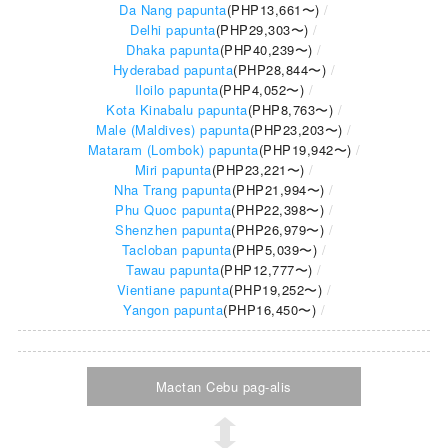
Da Nang papunta
(
PHP13,661
〜)
Delhi papunta
(
PHP29,303
〜)
Dhaka papunta
(
PHP40,239
〜)
Hyderabad papunta
(
PHP28,844
〜)
Iloilo papunta
(
PHP4,052
〜)
Kota Kinabalu papunta
(
PHP8,763
〜)
Male (Maldives) papunta
(
PHP23,203
〜)
Mataram (Lombok) papunta
(
PHP19,942
〜)
Miri papunta
(
PHP23,221
〜)
Nha Trang papunta
(
PHP21,994
〜)
Phu Quoc papunta
(
PHP22,398
〜)
Shenzhen papunta
(
PHP26,979
〜)
Tacloban papunta
(
PHP5,039
〜)
Tawau papunta
(
PHP12,777
〜)
Vientiane papunta
(
PHP19,252
〜)
Yangon papunta
(
PHP16,450
〜)
Mactan Cebu pag-alis