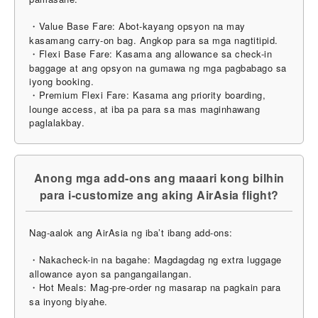
・Value Base Fare: Abot-kayang opsyon na may
kasamang carry-on bag. Angkop para sa mga nagtitipid.
・Flexi Base Fare: Kasama ang allowance sa check-in
baggage at ang opsyon na gumawa ng mga pagbabago sa
iyong booking.
・Premium Flexi Fare: Kasama ang priority boarding,
lounge access, at iba pa para sa mas maginhawang
paglalakbay.
Anong mga add-ons ang maaari kong bilhin
para i-customize ang aking AirAsia flight?
Nag-aalok ang AirAsia ng iba’t ibang add-ons:
・Nakacheck-in na bagahe: Magdagdag ng extra luggage
allowance ayon sa pangangailangan.
・Hot Meals: Mag-pre-order ng masarap na pagkain para
sa inyong biyahe.