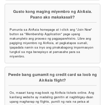
Gusto kong maging miyembro ng AirAsia.
Paano ako makakasali?
Pumunta sa AirAsia homepage at i-click ang "Join Now"
button sa "Membership Application" page upang
makumpleto ang proseso ng pagpaparehistro. Libre ang
pagiging miyembro ng AirAsia, at pagkatapos sumali,
ipapadala namin sa inyo ang pinakabagong impormasyon
tungkol sa mga benepisyo at pamasahe para sa
miyembro.
Pwede bang gumamit ng credit card sa loob ng
AirAsia flight?
Oo, maaari kang mag-book ng AirAsia tickets online. Ang
kanilang website ay madaling gamitin at nagbibigay-daan
upang maghanap ng flights, pumili ng nais na petsa at