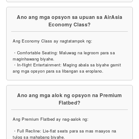
Ano ang mga opsyon sa upuan sa AirAsia
Economy Class?
Ang Economy Class ay nagtatampok ng:
・Comfortable Seating: Maluwag na legroom para sa
maginhawang biyahe.
・In-flight Entertainment: Maging abala sa biyahe gamit
ang mga opsyon para sa libangan sa eroplano.
Ano ang mga alok ng opsyon na Premium
Flatbed?
Ang Premium Flatbed ay nag-aalok ng:
・Full Recline: Lie-flat seats para sa mas maayos na
tulog sa mahabang biyahe.