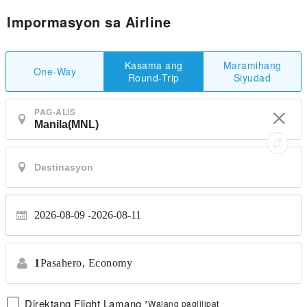
Impormasyon sa Airline
Maramihang
Kasama ang
One-Way
Siyudad
Round-Trip
PAG-ALIS
2026-08-09
2026-08-11
1
Pasahero,
Economy
Direktang Flight Lamang
*Walang paglilipat