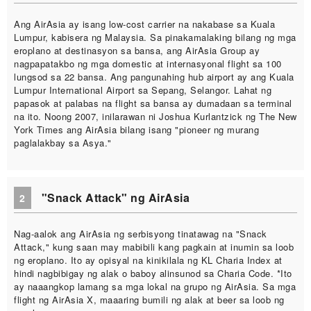
Ang AirAsia ay isang low-cost carrier na nakabase sa Kuala
Lumpur, kabisera ng Malaysia. Sa pinakamalaking bilang ng mga
eroplano at destinasyon sa bansa, ang AirAsia Group ay
nagpapatakbo ng mga domestic at internasyonal flight sa 100
lungsod sa 22 bansa. Ang pangunahing hub airport ay ang Kuala
Lumpur International Airport sa Sepang, Selangor. Lahat ng
papasok at palabas na flight sa bansa ay dumadaan sa terminal
na ito. Noong 2007, inilarawan ni Joshua Kurlantzick ng The New
York Times ang AirAsia bilang isang "pioneer ng murang
paglalakbay sa Asya."
"Snack Attack" ng AirAsia
2
Nag-aalok ang AirAsia ng serbisyong tinatawag na "Snack
Attack," kung saan may mabibili kang pagkain at inumin sa loob
ng eroplano. Ito ay opisyal na kinikilala ng KL Charia Index at
hindi nagbibigay ng alak o baboy alinsunod sa Charia Code. *Ito
ay naaangkop lamang sa mga lokal na grupo ng AirAsia. Sa mga
flight ng AirAsia X, maaaring bumili ng alak at beer sa loob ng