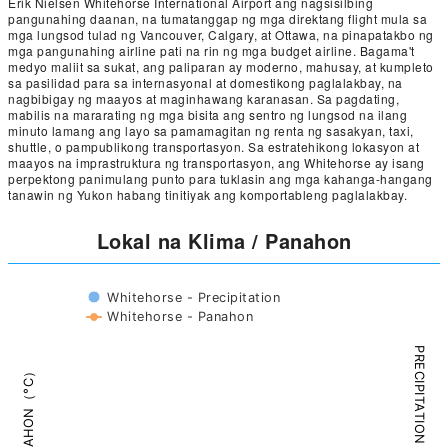
Erik Nielsen Whitehorse International Airport ang nagsisilbing
pangunahing daanan, na tumatanggap ng mga direktang flight mula sa
mga lungsod tulad ng Vancouver, Calgary, at Ottawa, na pinapatakbo ng
mga pangunahing airline pati na rin ng mga budget airline. Bagama't
medyo maliit sa sukat, ang paliparan ay moderno, mahusay, at kumpleto
sa pasilidad para sa internasyonal at domestikong paglalakbay, na
nagbibigay ng maayos at maginhawang karanasan. Sa pagdating,
mabilis na mararating ng mga bisita ang sentro ng lungsod na ilang
minuto lamang ang layo sa pamamagitan ng renta ng sasakyan, taxi,
shuttle, o pampublikong transportasyon. Sa estratehikong lokasyon at
maayos na imprastruktura ng transportasyon, ang Whitehorse ay isang
perpektong panimulang punto para tuklasin ang mga kahanga-hangang
tanawin ng Yukon habang tinitiyak ang komportableng paglalakbay.
Lokal na Klima / Panahon
Whitehorse - Precipitation
Whitehorse - Panahon
PRECIPITATION（mm）
PANAHON（°C）