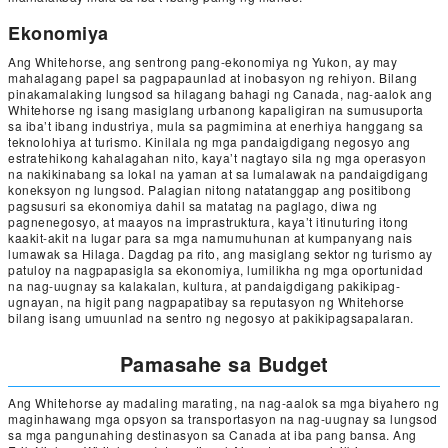
Ekonomiya
Ang Whitehorse, ang sentrong pang-ekonomiya ng Yukon, ay may
mahalagang papel sa pagpapaunlad at inobasyon ng rehiyon. Bilang
pinakamalaking lungsod sa hilagang bahagi ng Canada, nag-aalok ang
Whitehorse ng isang masiglang urbanong kapaligiran na sumusuporta
sa iba’t ibang industriya, mula sa pagmimina at enerhiya hanggang sa
teknolohiya at turismo. Kinilala ng mga pandaigdigang negosyo ang
estratehikong kahalagahan nito, kaya’t nagtayo sila ng mga operasyon
na nakikinabang sa lokal na yaman at sa lumalawak na pandaigdigang
koneksyon ng lungsod. Palagian nitong natatanggap ang positibong
pagsusuri sa ekonomiya dahil sa matatag na paglago, diwa ng
pagnenegosyo, at maayos na imprastruktura, kaya’t itinuturing itong
kaakit-akit na lugar para sa mga namumuhunan at kumpanyang nais
lumawak sa Hilaga. Dagdag pa rito, ang masiglang sektor ng turismo ay
patuloy na nagpapasigla sa ekonomiya, lumilikha ng mga oportunidad
na nag-uugnay sa kalakalan, kultura, at pandaigdigang pakikipag-
ugnayan, na higit pang nagpapatibay sa reputasyon ng Whitehorse
bilang isang umuunlad na sentro ng negosyo at pakikipagsapalaran.
Pamasahe sa Budget
Ang Whitehorse ay madaling marating, na nag-aalok sa mga biyahero ng
maginhawang mga opsyon sa transportasyon na nag-uugnay sa lungsod
sa mga pangunahing destinasyon sa Canada at iba pang bansa. Ang