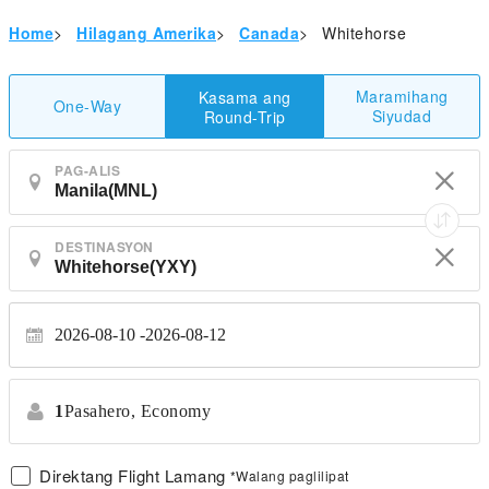
Home
>
Hilagang Amerika
>
Canada
>
Whitehorse
Maramihang
Kasama ang
One-Way
Siyudad
Round-Trip
PAG-ALIS
DESTINASYON
2026-08-10
2026-08-12
1
Pasahero,
Economy
Direktang Flight Lamang
*Walang paglilipat