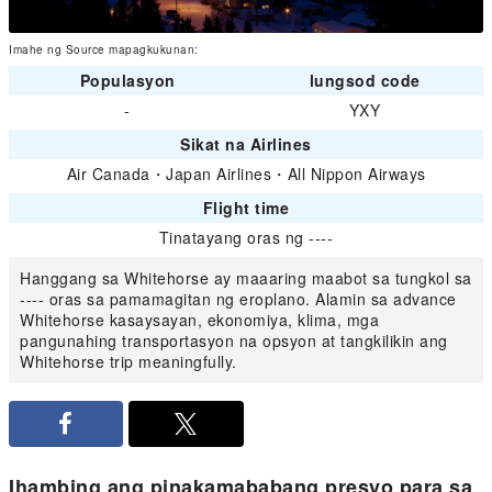
Imahe ng Source mapagkukunan:
Populasyon
lungsod code
-
YXY
Sikat na Airlines
Air Canada
・
Japan Airlines
・
All Nippon Airways
Flight time
Tinatayang oras ng ----
Hanggang sa Whitehorse ay maaaring maabot sa tungkol sa
---- oras sa pamamagitan ng eroplano. Alamin sa advance
Whitehorse kasaysayan, ekonomiya, klima, mga
pangunahing transportasyon na opsyon at tangkilikin ang
Whitehorse trip meaningfully.
Ihambing ang pinakamababang presyo para sa