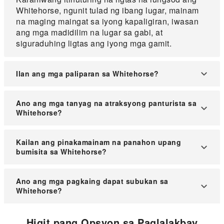
Whitehorse, ngunit tulad ng ibang lugar, mainam
na maging maingat sa iyong kapaligiran, iwasan
ang mga madidilim na lugar sa gabi, at
siguraduhing ligtas ang iyong mga gamit.
Ilan ang mga paliparan sa Whitehorse?
May isang pangunahing paliparan ang
Ano ang mga tanyag na atraksyong panturista sa
Whitehorse, ang Erik Nielsen Whitehorse
Whitehorse?
International Airport.
Kabilang sa mga kilalang atraksyon sa Whitehorse
Kailan ang pinakamainam na panahon upang
ang SS Klondike National Historic Site, Miles
bumisita sa Whitehorse?
Canyon, Yukon Wildlife Preserve, at ang Takhini
Hot Springs.
Ang pinakamainam na panahon upang bumisita sa
Ano ang mga pagkaing dapat subukan sa
Whitehorse ay mula huling bahagi ng Agosto
Whitehorse?
hanggang Abril para makita ang Northern Lights, o
mula Hunyo hanggang Agosto para sa mga
Kabilang sa mga pagkaing dapat subukan sa
Higit pang Opsyon sa Paglalakbay
aktibidad sa labas sa panahon ng tag-init.