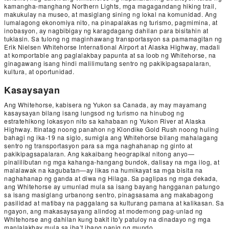
kamangha-manghang Northern Lights, mga magagandang hiking trail,
makukulay na museo, at masiglang sining ng lokal na komunidad. Ang
lumalagong ekonomiya nito, na pinapalakas ng turismo, pagmimina, at
inobasyon, ay nagbibigay ng karagdagang dahilan para bisitahin at
tuklasin. Sa tulong ng maginhawang transportasyon sa pamamagitan ng
Erik Nielsen Whitehorse International Airport at Alaska Highway, madali
at komportable ang paglalakbay papunta at sa loob ng Whitehorse, na
ginagawang isang hindi malilimutang sentro ng pakikipagsapalaran,
kultura, at oportunidad.
Kasaysayan
Ang Whitehorse, kabisera ng Yukon sa Canada, ay may mayamang
kasaysayan bilang isang lungsod ng turismo na hinubog ng
estratehikong lokasyon nito sa kahabaan ng Yukon River at Alaska
Highway. Itinatag noong panahon ng Klondike Gold Rush noong huling
bahagi ng ika-19 na siglo, sumigla ang Whitehorse bilang mahalagang
sentro ng transportasyon para sa mga naghahanap ng ginto at
pakikipagsapalaran. Ang kakaibang heograpikal nitong anyo—
pinalilibutan ng mga kahanga-hangang bundok, dalisay na mga ilog, at
malalawak na kagubatan—ay likas na humikayat sa mga bisita na
naghahanap ng ganda at diwa ng Hilaga. Sa paglipas ng mga dekada,
ang Whitehorse ay umunlad mula sa isang bayang hangganan patungo
sa isang masiglang urbanong sentro, pinagsasama ang makabagong
pasilidad at matibay na paggalang sa kulturang pamana at kalikasan. Sa
ngayon, ang makasaysayang alindog at modernong pag-unlad ng
Whitehorse ang dahilan kung bakit ito'y patuloy na dinadayo ng mga
manlalakbay mula sa iba’t ibang panig ng mundo.