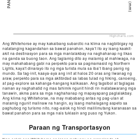
Highcharts.com
Ang Whitehorse ay may kakaibang subarctic na klima na nagbibigay ng
natatanging kagandahan sa bawat panahon, kaya’t ito ay isang kaakit-
akit na destinasyon para sa mga manlalakbay na naghahanap ng likas
na ganda sa buong taon. Ang taglamig dito ay malamig at mahiwaga, na
may mahahabang gabi na perpekto para sa pagmamasid ng Northern
Lights, kaya't dinarayo ito ng mga turista mula sa iba’t ibang panig ng
mundo. Sa tag-init, kaaya-aya ang init at halos 20 oras ang liwanag ng
araw, perpekto para sa mga aktibidad sa labas tulad ng hiking, canoeing,
at pag-explore sa kahanga-hangang kalikasan. Ang tagsibol at taglagas
naman ay naghahatid ng mas tahimik ngunit hindi rin matatawarang mga
tanawin, akma para sa mga naghahanap ng mapayapang paglalakbay.
Ang klima ng Whitehorse, na may mababang antas ng pag-ulan at
malamig ngunit malinaw na hangin, ay isang mahalagang aspeto sa
paghubog ng turismo nito, nag-aalok ng hindi malilimutang karanasan sa
bawat panahon para sa mga nais tuklasin ang puso ng Yukon.
Paraan ng Transportasyon