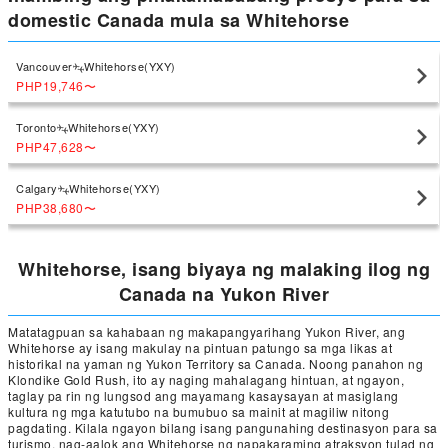
domestic Canada mula sa Whitehorse
Vancouver
Whitehorse(YXY)
PHP19,746
〜
Toronto
Whitehorse(YXY)
PHP47,628
〜
Calgary
Whitehorse(YXY)
PHP38,680
〜
Whitehorse, isang biyaya ng malaking ilog ng
Canada na Yukon River
Matatagpuan sa kahabaan ng makapangyarihang Yukon River, ang
Whitehorse ay isang makulay na pintuan patungo sa mga likas at
historikal na yaman ng Yukon Territory sa Canada. Noong panahon ng
Klondike Gold Rush, ito ay naging mahalagang hintuan, at ngayon,
taglay pa rin ng lungsod ang mayamang kasaysayan at masiglang
kultura ng mga katutubo na bumubuo sa mainit at magiliw nitong
pagdating. Kilala ngayon bilang isang pangunahing destinasyon para sa
turismo, nag-aalok ang Whitehorse ng napakaraming atraksyon tulad ng