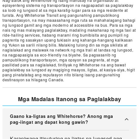
Nag-aalok ang Whitehorse ng isang mahusay na organisado at
episyenteng sistema ng transportasyon na nagpapadali sa paglalakbay
sa loob ng lungsod at sa mga karatig-lugar para sa mga residente at
turista. Ang Whitehorse Transit ang pangunahing pampublikong
transportasyon, na may maaasahang mga ruta sa mahahalagang bahagi
ng lungsod gamit ang mga moderno at accessible na bus. Para sa mga
nais ng mas malayang paglalakbay, madaling makahanap ng mga taxi at
ride-hailing services, habang marami ring bumibisita ang pumipili ng
pagrenta ng sasakyan upang tuklasin ang kahanga-hangang kalikasan
ng Yukon sa sarili nilang bilis. Malaking tulong din sa mga siklista at
naglalakad ang malawak na network ng mga trail at landas ng lungsod,
na nagpapasigla sa eco-friendly na biyahe. Sa pagsasanib ng
pampublikong transportasyon, mga opsyon sa pagrenta, at mga
pasilidad para sa naglalakad, tinitiyak ng Whitehorse na ang bawat
paglalakbay sa lungsod ay magiging maayos, ligtas, at kasiya-siya, higit
pang pinatatatag ang reputasyon nito bilang isang pangunahing
destinasyon sa hilagang Canada.
Mga Madalas Itanong sa Paglalakbay
Gaano ka-ligtas ang Whitehorse? Anong mga
pag-iingat ang dapat kong gawin?
Karaniwang itinuturing na ligtas na lungsod ang