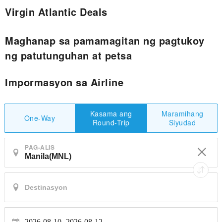
Virgin Atlantic Deals
Maghanap sa pamamagitan ng pagtukoy
ng patutunguhan at petsa
Impormasyon sa Airline
Maramihang
Kasama ang
One-Way
Siyudad
Round-Trip
PAG-ALIS
2026-08-10
2026-08-12