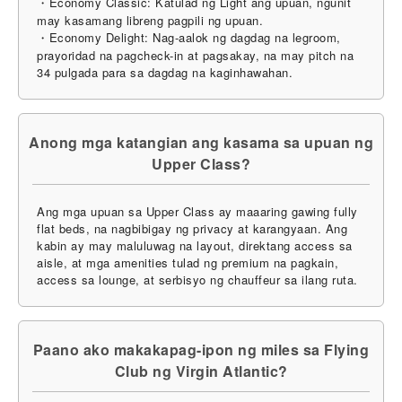
・Economy Classic: Katulad ng Light ang upuan, ngunit
may kasamang libreng pagpili ng upuan.
・Economy Delight: Nag-aalok ng dagdag na legroom,
prayoridad na pagcheck-in at pagsakay, na may pitch na
34 pulgada para sa dagdag na kaginhawahan.
Anong mga katangian ang kasama sa upuan ng
Upper Class?
Ang mga upuan sa Upper Class ay maaaring gawing fully
flat beds, na nagbibigay ng privacy at karangyaan. Ang
kabin ay may maluluwag na layout, direktang access sa
aisle, at mga amenities tulad ng premium na pagkain,
access sa lounge, at serbisyo ng chauffeur sa ilang ruta.
Paano ako makakapag-ipon ng miles sa Flying
Club ng Virgin Atlantic?