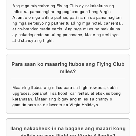
Ang mga miyembro ng Flying Club ay nakakakuha ng
miles sa pamamagitan ng paglipad gamit ang Virgin
Atlantic o mga airline partner, pati na rin sa pamamagitan
ng mga serbisyo ng partner tulad ng mga hotel, car rental,
at co-branded credit cards. Ang mga miles na makukuha
ay nakadepende sa uri ng pamasahe, klase ng serbisyo,
at distansya ng flight.
Para saan ko maaaring itubos ang Flying Club
miles?
Maaaring itubos ang miles para sa flight rewards, cabin
upgrades, pananatili sa hotel, car rental, at eksklusibong
karanasan. Maaari ring ibigay ang miles sa charity o
gamitin para sa diskwento sa Virgin Holidays.
Ilang nakacheck-in na bagahe ang maaari kong
dalhin sa mga flight ng Virgin Atlantic?