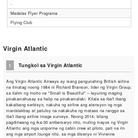
-
Madalas Flyer Programa
Flying Club
Virgin Atlantic
Tungkol sa Virgin Atlantic
1
Ang Virgin Atlantic Airways ay isang pangunahing British airline
na itinatag noong 1984 ni Richard Branson, lider ng Virgin Group,
sa ilalim ng motto na "Small is Beautiful" – layuning maging
pinakamahusay sa halip na pinakamalaki. Kilala sa iba't ibang
kakaibang serbisyo, nakuha ng airline ang atensyon ng mga
manlalakbay at patuloy na nakakuha ng mataas na ranggo sa
iba't ibang airline image surveys. Noong 2014, bilang
pagdiriwang ng ika-30 anibersaryo nito, muling inayos ng Virgin
Atlantic ang mga uniporme ng cabin crew at piloto, pati na rin
ang mga airport lounge nito, sa mga disenyo ni Vivienne