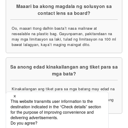
Maaari ba akong magdala ng solusyon sa
contact lens sa board?
Oo, maaari itong dalhin basta’t nasa malinaw at
resealable na plastic bag. Gayunpaman, pakitandaan na
may mga limitasyon sa laki, tulad ng limitasyon na 100 ml
bawat lalagyan, kaya’t maging maingat dito.
Sa anong edad kinakailangan ang tiket para sa
mga bata?
Kinakailangan ang tiket para sa mga batang may edad na
2 taon pataas. Kahit para sa mga batang wala pang 2
taong gulang, kung sila ay gagamit ng upuan, kailangang
bumili ng tiket.