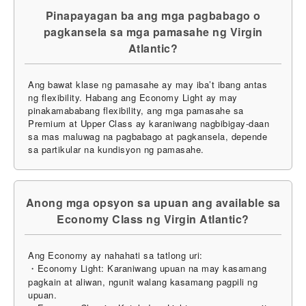
Pinapayagan ba ang mga pagbabago o
pagkansela sa mga pamasahe ng Virgin
Atlantic?
Ang bawat klase ng pamasahe ay may iba’t ibang antas
ng flexibility. Habang ang Economy Light ay may
pinakamababang flexibility, ang mga pamasahe sa
Premium at Upper Class ay karaniwang nagbibigay-daan
sa mas maluwag na pagbabago at pagkansela, depende
sa partikular na kundisyon ng pamasahe.
Anong mga opsyon sa upuan ang available sa
Economy Class ng Virgin Atlantic?
Ang Economy ay nahahati sa tatlong uri:
・Economy Light: Karaniwang upuan na may kasamang
pagkain at aliwan, ngunit walang kasamang pagpili ng
upuan.