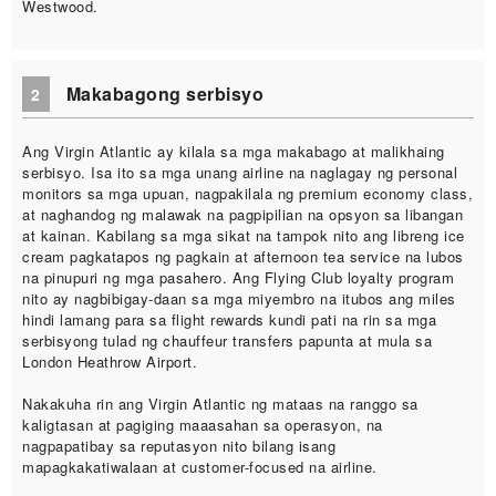
Westwood.
Makabagong serbisyo
2
Ang Virgin Atlantic ay kilala sa mga makabago at malikhaing
serbisyo. Isa ito sa mga unang airline na naglagay ng personal
monitors sa mga upuan, nagpakilala ng premium economy class,
at naghandog ng malawak na pagpipilian na opsyon sa libangan
at kainan. Kabilang sa mga sikat na tampok nito ang libreng ice
cream pagkatapos ng pagkain at afternoon tea service na lubos
na pinupuri ng mga pasahero. Ang Flying Club loyalty program
nito ay nagbibigay-daan sa mga miyembro na itubos ang miles
hindi lamang para sa flight rewards kundi pati na rin sa mga
serbisyong tulad ng chauffeur transfers papunta at mula sa
London Heathrow Airport.
Nakakuha rin ang Virgin Atlantic ng mataas na ranggo sa
kaligtasan at pagiging maaasahan sa operasyon, na
nagpapatibay sa reputasyon nito bilang isang
mapagkakatiwalaan at customer-focused na airline.