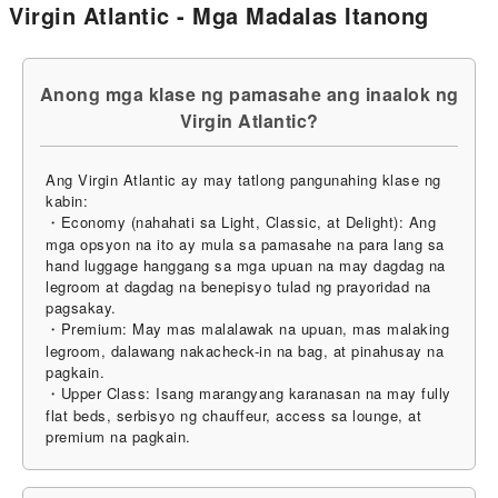
Virgin Atlantic - Mga Madalas Itanong
Anong mga klase ng pamasahe ang inaalok ng
Virgin Atlantic?
Ang Virgin Atlantic ay may tatlong pangunahing klase ng
kabin:
・Economy (nahahati sa Light, Classic, at Delight): Ang
mga opsyon na ito ay mula sa pamasahe na para lang sa
hand luggage hanggang sa mga upuan na may dagdag na
legroom at dagdag na benepisyo tulad ng prayoridad na
pagsakay.
・Premium: May mas malalawak na upuan, mas malaking
legroom, dalawang nakacheck-in na bag, at pinahusay na
pagkain.
・Upper Class: Isang marangyang karanasan na may fully
flat beds, serbisyo ng chauffeur, access sa lounge, at
premium na pagkain.