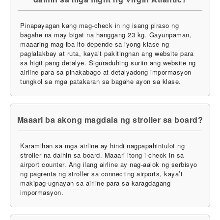
Pinapayagan kang mag-check in ng isang piraso ng
bagahe na may bigat na hanggang 23 kg. Gayunpaman,
maaaring mag-iba ito depende sa iyong klase ng
paglalakbay at ruta, kaya’t pakitingnan ang website para
sa higit pang detalye. Siguraduhing suriin ang website ng
airline para sa pinakabago at detalyadong impormasyon
tungkol sa mga patakaran sa bagahe ayon sa klase.
Maaari ba akong magdala ng stroller sa board?
Karamihan sa mga airline ay hindi nagpapahintulot ng
stroller na dalhin sa board. Maaari itong i-check in sa
airport counter. Ang ilang airline ay nag-aalok ng serbisyo
ng pagrenta ng stroller sa connecting airports, kaya’t
makipag-ugnayan sa airline para sa karagdagang
impormasyon.