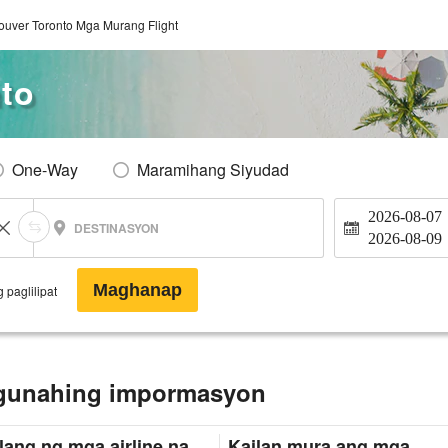
ouver Toronto Mga Murang Flight
to
One-Way
Maramihang Siyudad
2026-08-07
DESTINASYON
2026-08-09
Maghanap
 paglilipat
ngunahing impormasyon
lang ng mga airline na
Kailan mura ang mga