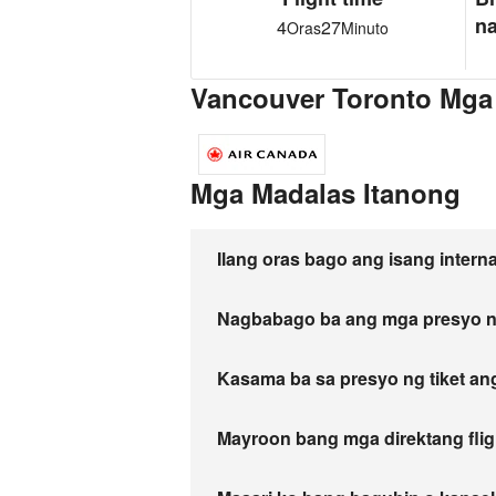
n
4
27
Oras
Minuto
Vancouver Toronto Mga a
Mga Madalas Itanong
Ilang oras bago ang isang intern
Nagbabago ba ang mga presyo n
Kasama ba sa presyo ng tiket a
Mayroon bang mga direktang fligh