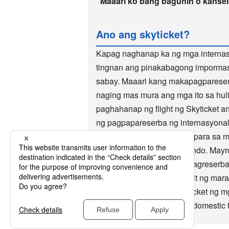
Maaari ko bang baguhin o kansel
Ano ang skyticket?
Kapag naghanap ka ng mga internasy
tingnan ang pinakabagong impormasy
sabay. Maaari kang makapagpareser
naging mas mura ang mga ito sa hul
paghahanap ng flight ng Skyticket a
ng pagpapareserba ng internasyonal
minutong pagpapareserba para sa mga
manlalakbay sa buong mundo. Mayroon
flight site. Maginhawang magreserba
milyong beses, at ginagamit ng mara
tumatanggap din ang Skyticket ng m
flight, reservation sa hotel, domestic