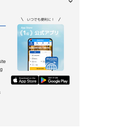
ite
ng
3