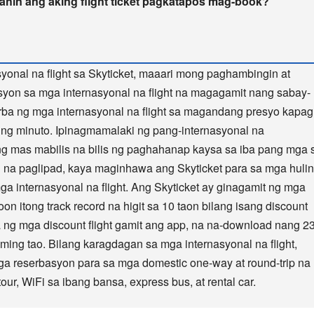
ahin ang aking flight ticket pagkatapos mag-book?
onal na flight sa Skyticket, maaari mong paghambingin at
on sa mga internasyonal na flight na magagamit nang sabay-
ba ng mga internasyonal na flight sa magandang presyo kapag
ing minuto. Ipinagmamalaki ng pang-internasyonal na
ng mas mabilis na bilis ng paghahanap kaysa sa iba pang mga s
 na paglipad, kaya maginhawa ang Skyticket para sa mga huli
 internasyonal na flight. Ang Skyticket ay ginagamit ng mga
 itong track record na higit sa 10 taon bilang isang discount
 ng mga discount flight gamit ang app, na na-download nang 2
ming tao. Bilang karagdagan sa mga internasyonal na flight,
ga reserbasyon para sa mga domestic one-way at round-trip na
 tour, WiFi sa ibang bansa, express bus, at rental car.