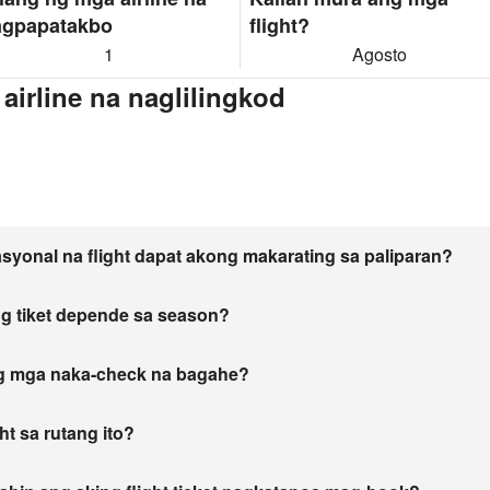
agpapatakbo
flight?
1
Agosto
irline na naglilingkod
asyonal na flight dapat akong makarating sa paliparan?
g tiket depende sa season?
ng mga naka-check na bagahe?
t sa rutang ito?