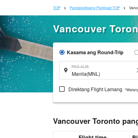
TOP
Pandaigdigang Paglipad TOP
Vanc
Vancouver Toron
Kasama ang Round-Trip
PAG-ALIS
Direktang Flight Lamang
*Walang
Vancouver Toronto pa
Flight time
Bi