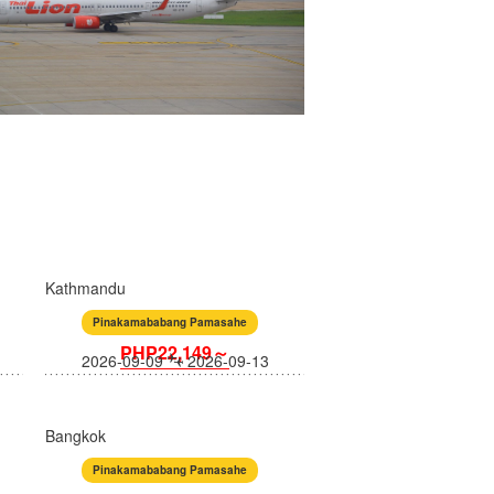
Kathmandu
Pinakamababang Pamasahe
PHP22,149～
2026-09-09
2026-09-13
Bangkok
Pinakamababang Pamasahe