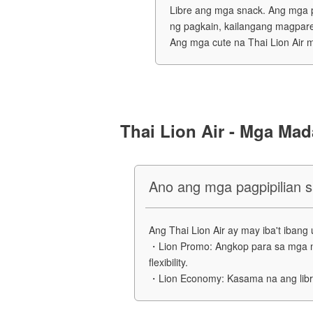
Libre ang mga snack. Ang mga p
ng pagkain, kailangang magpares
Ang mga cute na Thai Lion Air me
Thai Lion Air - Mga Mad
Ano ang mga pagpipilian s
Ang Thai Lion Air ay may iba't iban
・Lion Promo: Angkop para sa mga na
flexibility.
・Lion Economy: Kasama na ang libr