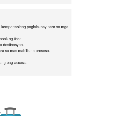
as komportableng paglalakbay para sa mga
ook ng ticket.
a destinasyon.
ara sa mas mabilis na proseso.
wang pag-access.
.