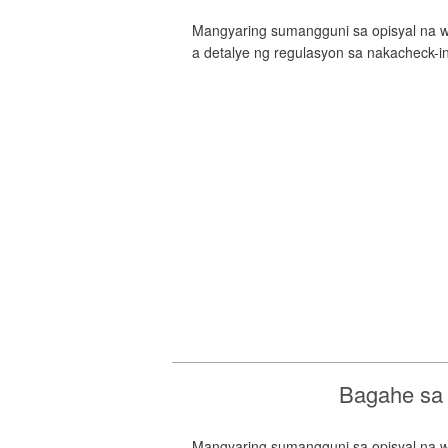
Mangyaring sumangguni sa opisyal na we
a detalye ng regulasyon sa nakacheck-i
Bagahe sa
Mangyaring sumangguni sa opisyal na we