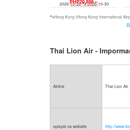
PHP20,898～
2026-10-26
2026-10-30
Hong Kong (Hong Kong International Airpo
B
Thai Lion Air - Imporm
Airline
Thai Lion Air
opisyal na website
http://www.li