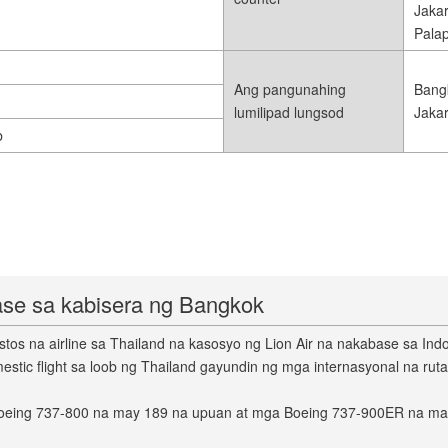
Jakar
Pala
Ang pangunahing
Bangk
lumilipad lungsod
Jakar
b
base sa kabisera ng Bangkok
tos na airline sa Thailand na kasosyo ng Lion Air na nakabase sa In
tic flight sa loob ng Thailand gayundin ng mga internasyonal na ruta
a Boeing 737-800 na may 189 na upuan at mga Boeing 737-900ER na ma