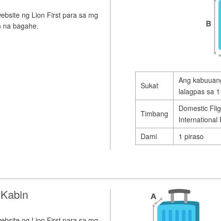
bsite ng Lion First para sa mg
n na bagahe.
Ang kabuuang 
Sukat
lalagpas sa 1
Domestic Flig
Timbang
International 
Dami
1 piraso
 Kabin
bsite ng Lion First para sa mg