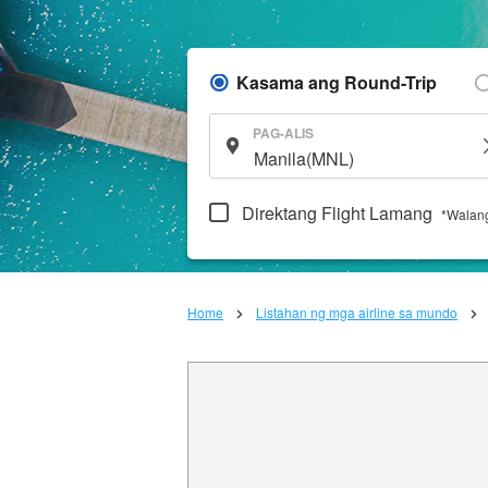
Kasama ang Round-Trip
PAG-ALIS
Direktang Flight Lamang
*Walang
Home
Listahan ng mga airline sa mundo