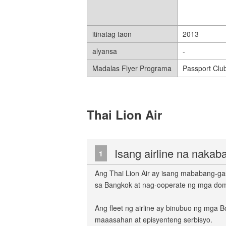
itinatag taon
2013
alyansa
-
Madalas Flyer Programa
Passport Clu
Thai Lion Air
Isang airline na naka
1
Ang Thai Lion Air ay isang mababang-gas
sa Bangkok at nag-ooperate ng mga domes
Ang fleet ng airline ay binubuo ng mg
maaasahan at episyenteng serbisyo.