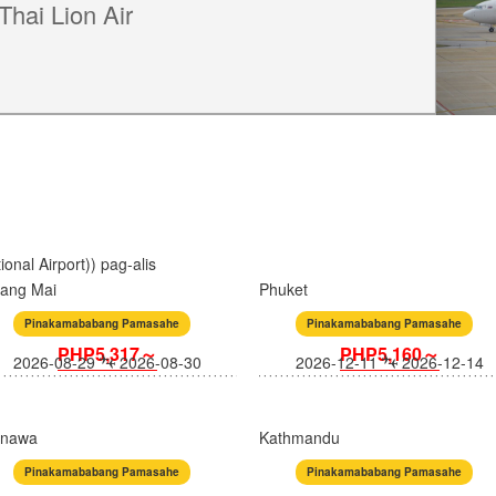
Thai Lion Air
nal Airport)) pag-alis
iang Mai
Phuket
Pinakamababang Pamasahe
Pinakamababang Pamasahe
PHP5,317～
PHP5,160～
2026-08-29
2026-08-30
2026-12-11
2026-12-14
inawa
Kathmandu
Pinakamababang Pamasahe
Pinakamababang Pamasahe