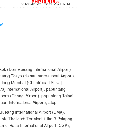
PHP10,515～
2026-09-29
2026-10-04
ok (Don Mueang International Airport)
tang Tokyo (Narita International Airport),
tang Mumbai (Chhatrapati Shivaji
aj International Airport), papuntang
pore (Changi Airport), papuntang Taipei
uan International Airport), atbp.
ueang International Airport (DMK),
ok, Thailand: Terminal 1 Ika-3 Palapag,
rno-Hatta International Airport (CGK),