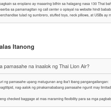
agkain sa eroplano ay maaaring bilhin sa halagang nasa 130 Thai ba
erba sa pamamagitan ng call center o opisyal na website hindi bababa
rchandise tulad ng sumbrero, stuffed toys, neck pillows, at USBs ay ma
alas Itanong
a pamasahe na inaalok ng Thai Lion Air?
g uri ng pamasahe upang matugunan ang iba't ibang pangangailangan:
gtitipid, nag-aalok ng pinakamababang pamasahe ngunit may limitad
eng checked baggage at mas maraming flexibility para sa mga pagba