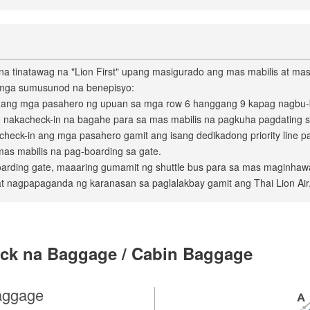
 na tinatawag na "Lion First" upang masigurado ang mas mabilis at m
 mga sumusunod na benepisyo:
 ang mga pasahero ng upuan sa mga row 6 hanggang 9 kapag nagbu-b
g nakacheck-in na bagahe para sa mas mabilis na pagkuha pagdating s
-check-in ang mga pasahero gamit ang isang dedikadong priority line p
mas mabilis na pag-boarding sa gate.
oarding gate, maaaring gumamit ng shuttle bus para sa mas maginha
at nagpapaganda ng karanasan sa paglalakbay gamit ang Thai Lion Air
heck na Baggage / Cabin Baggage
aggage