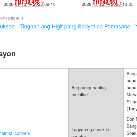
PHP10,458～
PHP40,661～
2026-09-13
2026-09-16
2026-11-22
2026-12-05
rt) pag-alis
uksan - Tingnan ang Higit pang Badyet na Pamasahe
asyon
Bangk
papun
Ang pangunahing
papun
mainline
Mahar
Singa
(Taoy
Don M
Bangk
Lagyan ng check-in
onairthai.com/en/
Soeka
counter