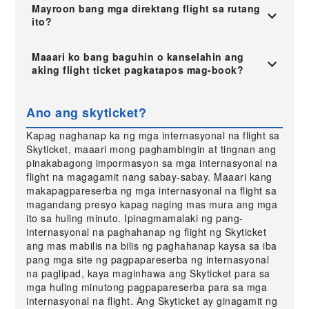
Mayroon bang mga direktang flight sa rutang
ito?
Maaari ko bang baguhin o kanselahin ang
aking flight ticket pagkatapos mag-book?
Ano ang skyticket?
Kapag naghanap ka ng mga internasyonal na flight sa
Skyticket, maaari mong paghambingin at tingnan ang
pinakabagong impormasyon sa mga internasyonal na
flight na magagamit nang sabay-sabay. Maaari kang
makapagpareserba ng mga internasyonal na flight sa
magandang presyo kapag naging mas mura ang mga
ito sa huling minuto. Ipinagmamalaki ng pang-
internasyonal na paghahanap ng flight ng Skyticket
ang mas mabilis na bilis ng paghahanap kaysa sa iba
pang mga site ng pagpapareserba ng internasyonal
na paglipad, kaya maginhawa ang Skyticket para sa
mga huling minutong pagpapareserba para sa mga
internasyonal na flight. Ang Skyticket ay ginagamit ng