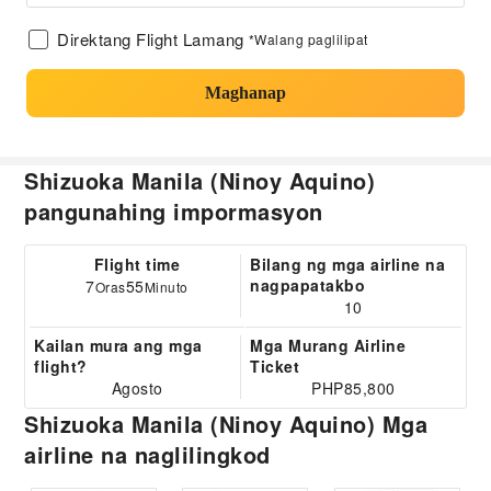
Direktang Flight Lamang
*Walang paglilipat
Maghanap
Shizuoka Manila (Ninoy Aquino)
pangunahing impormasyon
Flight time
Bilang ng mga airline na
nagpapatakbo
7
55
Oras
Minuto
10
Kailan mura ang mga
Mga Murang Airline
flight?
Ticket
Agosto
PHP85,800
Shizuoka Manila (Ninoy Aquino) Mga
airline na naglilingkod