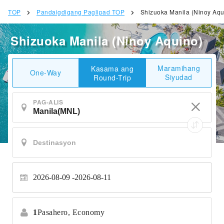
TOP
Pandaigdigang Paglipad TOP
Shizuoka Manila (Ninoy Aqu
Shizuoka Manila (Ninoy Aquino)
Maramihang
Kasama ang
One-Way
Siyudad
Round-Trip
PAG-ALIS
2026-08-09
2026-08-11
1
Pasahero,
Economy