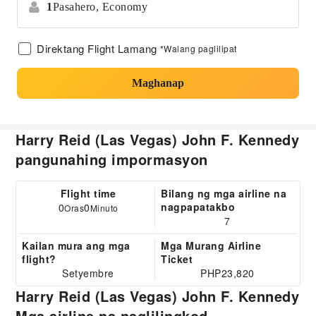
1
Pasahero,
Economy
Direktang Flight Lamang
*Walang paglilipat
Maghanap
Harry Reid (Las Vegas) John F. Kennedy
pangunahing impormasyon
Flight time
Bilang ng mga airline na
nagpapatakbo
0
0
Oras
Minuto
7
Kailan mura ang mga
Mga Murang Airline
flight?
Ticket
Setyembre
PHP23,820
Harry Reid (Las Vegas) John F. Kennedy
Mga airline na naglilingkod