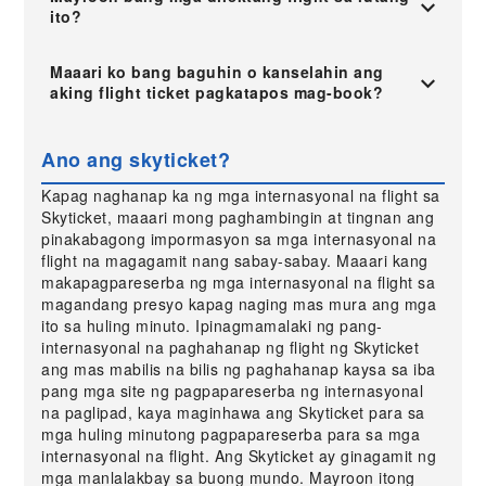
ito?
Maaari ko bang baguhin o kanselahin ang
aking flight ticket pagkatapos mag-book?
Ano ang skyticket?
Kapag naghanap ka ng mga internasyonal na flight sa
Skyticket, maaari mong paghambingin at tingnan ang
pinakabagong impormasyon sa mga internasyonal na
flight na magagamit nang sabay-sabay. Maaari kang
makapagpareserba ng mga internasyonal na flight sa
magandang presyo kapag naging mas mura ang mga
ito sa huling minuto. Ipinagmamalaki ng pang-
internasyonal na paghahanap ng flight ng Skyticket
ang mas mabilis na bilis ng paghahanap kaysa sa iba
pang mga site ng pagpapareserba ng internasyonal
na paglipad, kaya maginhawa ang Skyticket para sa
mga huling minutong pagpapareserba para sa mga
internasyonal na flight. Ang Skyticket ay ginagamit ng
mga manlalakbay sa buong mundo. Mayroon itong