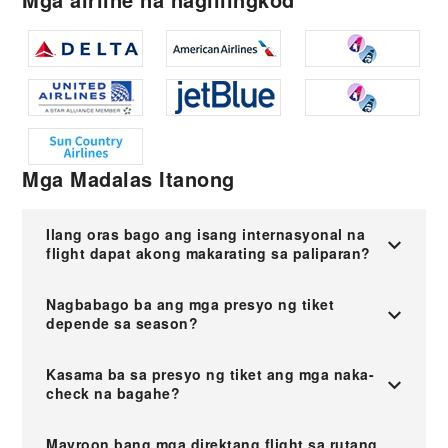
Mga Madalas Itanong
Ilang oras bago ang isang internasyonal na
flight dapat akong makarating sa paliparan?
Nagbabago ba ang mga presyo ng tiket
depende sa season?
Kasama ba sa presyo ng tiket ang mga naka-
check na bagahe?
Mayroon bang mga direktang flight sa rutang