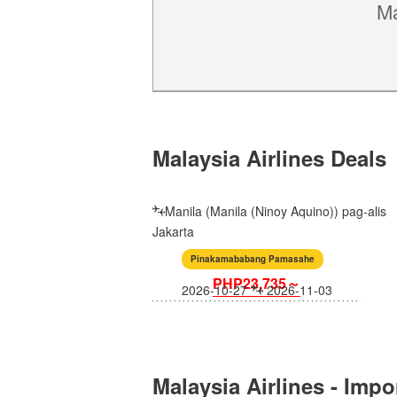
Ma
Malaysia Airlines Deals
Manila (Manila (Ninoy Aquino)) pag-alis
Jakarta
Pinakamababang Pamasahe
PHP23,735～
2026-10-27
2026-11-03
Malaysia Airlines - Im