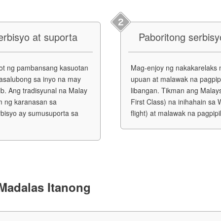
erbisyo at suporta
Paboritong serbisy
suot ng pambansang kasuotan
Mag-enjoy ng nakakarelaks 
asalubong sa inyo na may
upuan at malawak na pagpip
ib. Ang tradisyunal na Malay
libangan. Tikman ang Malays
im ng karanasan sa
First Class) na inihahain s
erbisyo ay sumusuporta sa
flight) at malawak na pagpipi
 Madalas Itanong