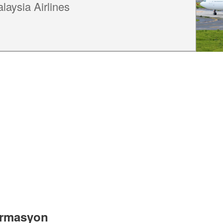
laysia Airlines
pormasyon