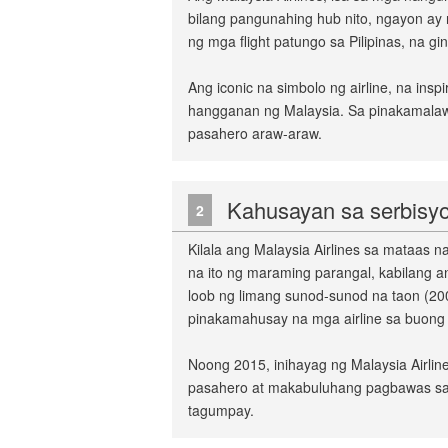
bilang pangunahing hub nito, ngayon ay n
ng mga flight patungo sa Pilipinas, na 
Ang iconic na simbolo ng airline, na ins
hangganan ng Malaysia. Sa pinakamalawa
pasahero araw-araw.
Kahusayan sa serbisy
2
Kilala ang Malaysia Airlines sa mataas 
na ito ng maraming parangal, kabilang a
loob ng limang sunod-sunod na taon (2000–
pinakamahusay na mga airline sa buong
Noong 2015, inihayag ng Malaysia Airli
pasahero at makabuluhang pagbawas sa c
tagumpay.