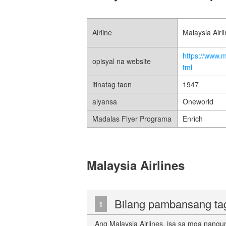
Airline
Malaysia Airl
https://www.
opisyal na website
tml
itinatag taon
1947
alyansa
Oneworld
Madalas Flyer Programa
Enrich
Malaysia Airlines
Bilang pambansang ta
1
Ang Malaysia Airlines, isa sa mga nangun