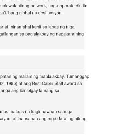
 malawak nitong network, nag-ooperate din ito
a't ibang global na destinasyon.
yar at minamahal kahit sa labas ng mga
ngailangan sa paglalakbay ng napakaraming
katapatan ng maraming manlalakbay. Tumanggap
92–1995) at ang Best Cabin Staff award sa
arangalang ibinibigay lamang sa
 ng mas mataas na kaginhawaan sa mga
ayan, at inaasahan ang mga darating nitong