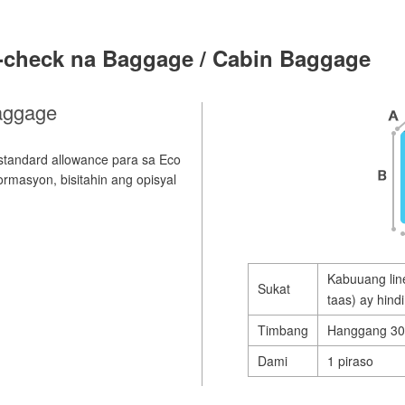
ka-check na Baggage / Cabin Baggage
aggage
standard allowance para sa Eco
masyon, bisitahin ang opisyal
Kabuuang lin
Sukat
taas) ay hin
Timbang
Hanggang 30
Dami
1 piraso