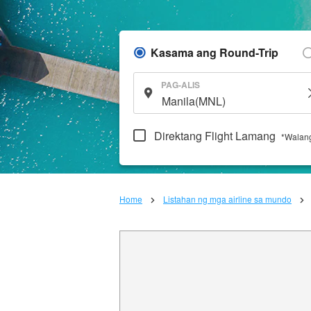
Kasama ang Round-Trip
PAG-ALIS
Direktang Flight Lamang
*Walang
Home
Listahan ng mga airline sa mundo