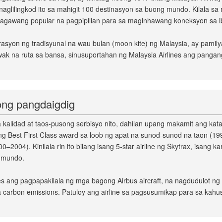
aglilingkod ito sa mahigit 100 destinasyon sa buong mundo. Kilala sa
ginagawang popular na pagpipilian para sa maginhawang koneksyon sa ib
pirasyon ng tradisyunal na wau bulan (moon kite) ng Malaysia, ay pamil
k na ruta sa bansa, sinusuportahan ng Malaysia Airlines ang panga
ong pangdaigdig
na kalidad at taos-pusong serbisyo nito, dahilan upang makamit ang 
ng Best First Class award sa loob ng apat na sunod-sunod na taon (19
2004). Kinilala rin ito bilang isang 5-star airline ng Skytrax, isang k
 mundo.
nes ang pagpapakilala ng mga bagong Airbus aircraft, na nagdudulot
arbon emissions. Patuloy ang airline sa pagsusumikap para sa kahus