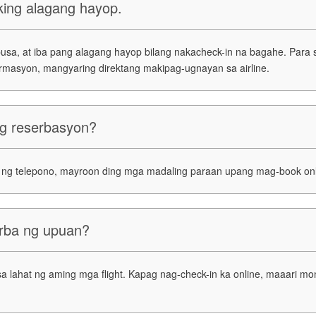
ing alagang hayop.
, pusa, at iba pang alagang hayop bilang nakacheck-in na bagahe. Para
ormasyon, mangyaring direktang makipag-ugnayan sa airline.
g reserbasyon?
ng telepono, mayroon ding mga madaling paraan upang mag-book onli
rba ng upuan?
a lahat ng aming mga flight. Kapag nag-check-in ka online, maaari mo