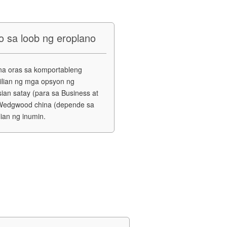
o sa loob ng eroplano
na oras sa komportableng
ilian ng mga opsyon ng
ian satay (para sa Business at
a Wedgwood china (depende sa
lian ng inumin.