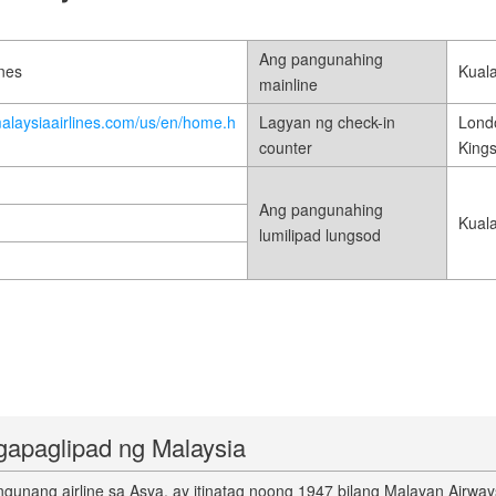
Ang pangunahing
ines
Kual
mainline
malaysiaairlines.com/us/en/home.h
Lagyan ng check-in
Londo
counter
Kings
Ang pangunahing
Kual
lumilipad lungsod
gapaglipad ng Malaysia
gunang airline sa Asya, ay itinatag noong 1947 bilang Malayan Airways