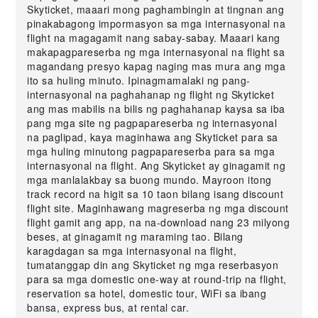
Skyticket, maaari mong paghambingin at tingnan ang
pinakabagong impormasyon sa mga internasyonal na
flight na magagamit nang sabay-sabay. Maaari kang
makapagpareserba ng mga internasyonal na flight sa
magandang presyo kapag naging mas mura ang mga
ito sa huling minuto. Ipinagmamalaki ng pang-
internasyonal na paghahanap ng flight ng Skyticket
ang mas mabilis na bilis ng paghahanap kaysa sa iba
pang mga site ng pagpapareserba ng internasyonal
na paglipad, kaya maginhawa ang Skyticket para sa
mga huling minutong pagpapareserba para sa mga
internasyonal na flight. Ang Skyticket ay ginagamit ng
mga manlalakbay sa buong mundo. Mayroon itong
track record na higit sa 10 taon bilang isang discount
flight site. Maginhawang magreserba ng mga discount
flight gamit ang app, na na-download nang 23 milyong
beses, at ginagamit ng maraming tao. Bilang
karagdagan sa mga internasyonal na flight,
tumatanggap din ang Skyticket ng mga reserbasyon
para sa mga domestic one-way at round-trip na flight,
reservation sa hotel, domestic tour, WiFi sa ibang
bansa, express bus, at rental car.