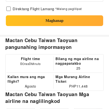
Direktang Flight Lamang
*Walang paglilipat
Maghanap
Mactan Cebu Taiwan Taoyuan
pangunahing impormasyon
Flight time
Bilang ng mga airline na
nagpapatakbo
0
0
Oras
Minuto
25
Kailan mura ang mga
Mga Murang Airline
flight?
Ticket
Agosto
PHP11,448
Mactan Cebu Taiwan Taoyuan Mga
airline na naglilingkod