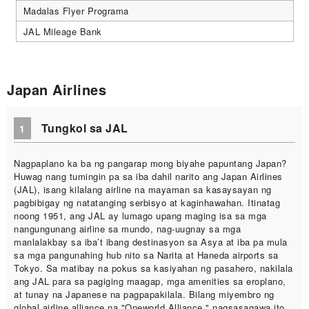
Madalas Flyer Programa
JAL Mileage Bank
Japan Airlines
Tungkol sa JAL
1
Nagpaplano ka ba ng pangarap mong biyahe papuntang Japan?
Huwag nang tumingin pa sa iba dahil narito ang Japan Airlines
(JAL), isang kilalang airline na mayaman sa kasaysayan ng
pagbibigay ng natatanging serbisyo at kaginhawahan. Itinatag
noong 1951, ang JAL ay lumago upang maging isa sa mga
nangungunang airline sa mundo, nag-uugnay sa mga
manlalakbay sa iba’t ibang destinasyon sa Asya at iba pa mula
sa mga pangunahing hub nito sa Narita at Haneda airports sa
Tokyo. Sa matibay na pokus sa kasiyahan ng pasahero, nakilala
ang JAL para sa pagiging maagap, mga amenities sa eroplano,
at tunay na Japanese na pagpapakilala. Bilang miyembro ng
global airline alliance na "Oneworld Alliance," nagsasagawa ito