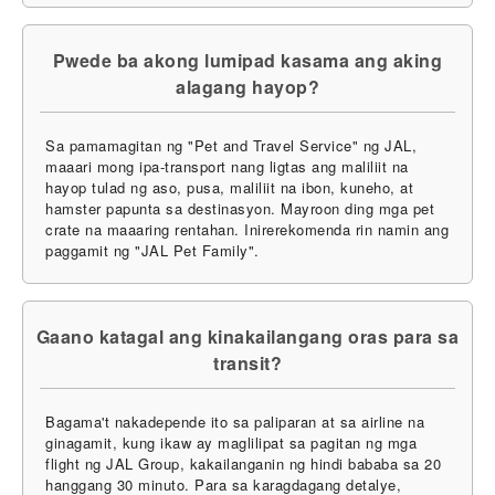
Pwede ba akong lumipad kasama ang aking
alagang hayop?
Sa pamamagitan ng "Pet and Travel Service" ng JAL,
maaari mong ipa-transport nang ligtas ang maliliit na
hayop tulad ng aso, pusa, maliliit na ibon, kuneho, at
hamster papunta sa destinasyon. Mayroon ding mga pet
crate na maaaring rentahan. Inirerekomenda rin namin ang
paggamit ng "JAL Pet Family".
Gaano katagal ang kinakailangang oras para sa
transit?
Bagama't nakadepende ito sa paliparan at sa airline na
ginagamit, kung ikaw ay maglilipat sa pagitan ng mga
flight ng JAL Group, kakailanganin ng hindi bababa sa 20
hanggang 30 minuto. Para sa karagdagang detalye,