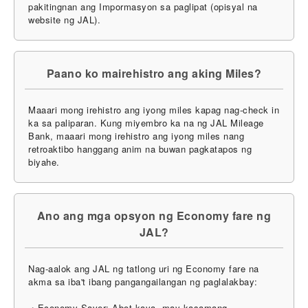
pakitingnan ang Impormasyon sa paglipat (opisyal na
website ng JAL).
Paano ko mairehistro ang aking Miles?
Maaari mong irehistro ang iyong miles kapag nag-check in
ka sa paliparan. Kung miyembro ka na ng JAL Mileage
Bank, maaari mong irehistro ang iyong miles nang
retroaktibo hanggang anim na buwan pagkatapos ng
biyahe.
Ano ang mga opsyon ng Economy fare ng
JAL?
Nag-aalok ang JAL ng tatlong uri ng Economy fare na
akma sa iba't ibang pangangailangan ng paglalakbay:
・Economy Saver: Abot-kaya, may kasamang