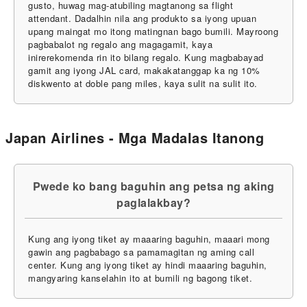
gusto, huwag mag-atubiling magtanong sa flight
attendant. Dadalhin nila ang produkto sa iyong upuan
upang maingat mo itong matingnan bago bumili. Mayroong
pagbabalot ng regalo ang magagamit, kaya
inirerekomenda rin ito bilang regalo. Kung magbabayad
gamit ang iyong JAL card, makakatanggap ka ng 10%
diskwento at doble pang miles, kaya sulit na sulit ito.
Japan Airlines - Mga Madalas Itanong
Pwede ko bang baguhin ang petsa ng aking
paglalakbay?
Kung ang iyong tiket ay maaaring baguhin, maaari mong
gawin ang pagbabago sa pamamagitan ng aming call
center. Kung ang iyong tiket ay hindi maaaring baguhin,
mangyaring kanselahin ito at bumili ng bagong tiket.