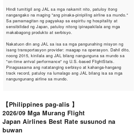
Hindi tumitigil ang JAL sa mga nakamit nito, patuloy itong
nangangako na maging "ang pinaka-pinipiling airline sa mundo."
Sa pamamagitan ng pagyakap sa espiritu ng hospitality at
sensibilidad ng Japan, patuloy nitong ipinapakilala ang mga
makabagong produkto at serbisyo.
Nakatuon din ang JAL sa isa sa mga pangunahing misyon ng
isang transportasyon provider: maagap na operasyon. Dahil dito,
noong 2015, kinilala ang JAL bilang nangunguna sa mundo sa
"on-time arrival performance" ng U.S.-based FlightStats.
Pinagsasama ang natatanging serbisyo at kahanga-hangang
track record, patuloy na lumalago ang JAL bilang isa sa mga
nangungunang airline sa mundo.
【Philippines pag-alis 】
2026/09 Mga Murang Flight
Japan Airlines Best Rate susunod na
buwan