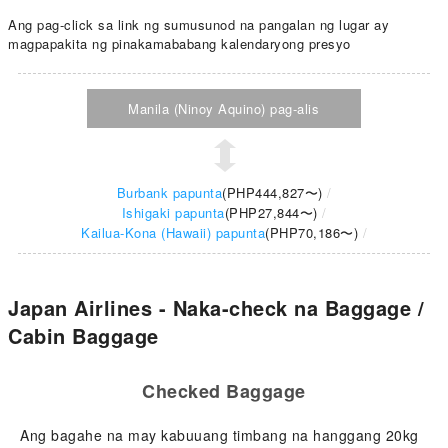
Ang pag-click sa link ng sumusunod na pangalan ng lugar ay
magpapakita ng pinakamababang kalendaryong presyo
Manila (Ninoy Aquino) pag-alis
Burbank papunta
(
PHP444,827
〜)
Ishigaki papunta
(
PHP27,844
〜)
Kailua-Kona (Hawaii) papunta
(
PHP70,186
〜)
Japan Airlines - Naka-check na Baggage /
Cabin Baggage
Checked Baggage
Ang bagahe na may kabuuang timbang na hanggang 20kg