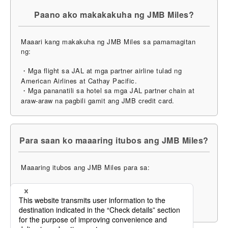
Paano ako makakakuha ng JMB Miles?
Maaari kang makakuha ng JMB Miles sa pamamagitan
ng:
・Mga flight sa JAL at mga partner airline tulad ng
American Airlines at Cathay Pacific.
・Mga pananatili sa hotel sa mga JAL partner chain at
araw-araw na pagbili gamit ang JMB credit card.
Para saan ko maaaring itubos ang JMB Miles?
Maaaring itubos ang JMB Miles para sa:
・Libreng flight sa JAL at mga partner nito.
・Pag-upgrade ng upuan sa mas mataas na klase ng
travel para sa karagdagang kaginhawahan.