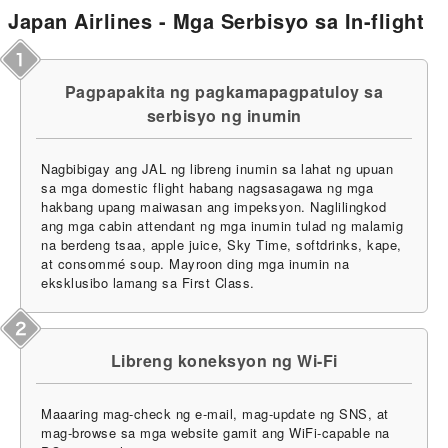
Japan Airlines - Mga Serbisyo sa In-flight
Pagpapakita ng pagkamapagpatuloy sa
serbisyo ng inumin
Nagbibigay ang JAL ng libreng inumin sa lahat ng upuan
sa mga domestic flight habang nagsasagawa ng mga
hakbang upang maiwasan ang impeksyon. Naglilingkod
ang mga cabin attendant ng mga inumin tulad ng malamig
na berdeng tsaa, apple juice, Sky Time, softdrinks, kape,
at consommé soup. Mayroon ding mga inumin na
eksklusibo lamang sa First Class.
Libreng koneksyon ng Wi-Fi
Maaaring mag-check ng e-mail, mag-update ng SNS, at
mag-browse sa mga website gamit ang WiFi-capable na