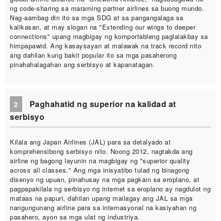
ng code-sharing sa maraming partner airlines sa buong mundo.
Nag-aambag din ito sa mga SDG at sa pangangalaga sa
kalikasan, at may slogan na "Extending our wings to deeper
connections" upang magbigay ng komportableng paglalakbay sa
himpapawid. Ang kasaysayan at malawak na track record nito
ang dahilan kung bakit popular ito sa mga pasaherong
pinahahalagahan ang serbisyo at kapanatagan.
Paghahatid ng superior na kalidad at
2
serbisyo
Kilala ang Japan Airlines (JAL) para sa detalyado at
komprehensibong serbisyo nito. Noong 2012, nagtakda ang
airline ng bagong layunin na magbigay ng "superior quality
across all classes." Ang mga inisyatibo tulad ng binagong
disenyo ng upuan, pinahusay na mga pagkain sa eroplano, at
pagpapakilala ng serbisyo ng internet sa eroplano ay nagdulot ng
mataas na papuri, dahilan upang mailagay ang JAL sa mga
nangungunang airline para sa internasyonal na kasiyahan ng
pasahero, ayon sa mga ulat ng industriya.