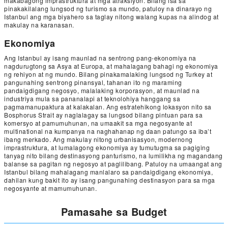
makabagong imprastruktura at mga atraksiyon. Bilang isa sa
pinakakilalang lungsod ng turismo sa mundo, patuloy na dinarayo ng
Istanbul ang mga biyahero sa taglay nitong walang kupas na alindog at
makulay na karanasan.
Ekonomiya
Ang Istanbul ay isang maunlad na sentrong pang-ekonomiya na
nagdurugtong sa Asya at Europa, at mahalagang bahagi ng ekonomiya
ng rehiyon at ng mundo. Bilang pinakamalaking lungsod ng Turkey at
pangunahing sentrong pinansyal, tahanan ito ng maraming
pandaigdigang negosyo, malalaking korporasyon, at maunlad na
industriya mula sa pananalapi at teknolohiya hanggang sa
pagmamanupaktura at kalakalan. Ang estratehikong lokasyon nito sa
Bosphorus Strait ay naglalagay sa lungsod bilang pintuan para sa
komersyo at pamumuhunan, na umaakit sa mga negosyante at
multinational na kumpanya na naghahanap ng daan patungo sa iba’t
ibang merkado. Ang makulay nitong urbanisasyon, modernong
imprastruktura, at lumalagong ekonomiya ay tumutugma sa pagiging
tanyag nito bilang destinasyong panturismo, na lumilikha ng magandang
balanse sa pagitan ng negosyo at paglilibang. Patuloy na umaangat ang
Istanbul bilang mahalagang manlalaro sa pandaigdigang ekonomiya,
dahilan kung bakit ito ay isang pangunahing destinasyon para sa mga
negosyante at mamumuhunan.
Pamasahe sa Budget