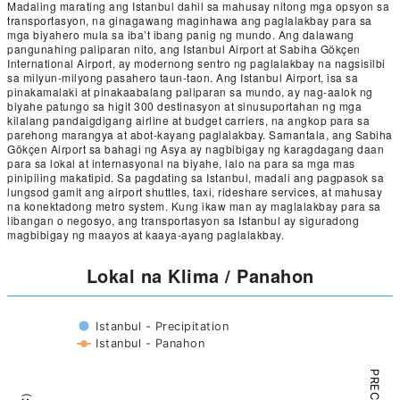
Madaling marating ang Istanbul dahil sa mahusay nitong mga opsyon sa
transportasyon, na ginagawang maginhawa ang paglalakbay para sa
mga biyahero mula sa iba’t ibang panig ng mundo. Ang dalawang
pangunahing paliparan nito, ang Istanbul Airport at Sabiha Gökçen
International Airport, ay modernong sentro ng paglalakbay na nagsisilbi
sa milyun-milyong pasahero taun-taon. Ang Istanbul Airport, isa sa
pinakamalaki at pinakaabalang paliparan sa mundo, ay nag-aalok ng
biyahe patungo sa higit 300 destinasyon at sinusuportahan ng mga
kilalang pandaigdigang airline at budget carriers, na angkop para sa
parehong marangya at abot-kayang paglalakbay. Samantala, ang Sabiha
Gökçen Airport sa bahagi ng Asya ay nagbibigay ng karagdagang daan
para sa lokal at internasyonal na biyahe, lalo na para sa mga mas
pinipiling makatipid. Sa pagdating sa Istanbul, madali ang pagpasok sa
lungsod gamit ang airport shuttles, taxi, rideshare services, at mahusay
na konektadong metro system. Kung ikaw man ay maglalakbay para sa
libangan o negosyo, ang transportasyon sa Istanbul ay siguradong
magbibigay ng maayos at kaaya-ayang paglalakbay.
Lokal na Klima / Panahon
Istanbul - Precipitation
Istanbul - Panahon