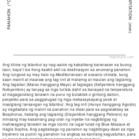
PRECIPITATION（mm）
PANAHON（°C）
Highcharts.com
Ang klima ng Istanbul ay nag-aalok ng kakaibang karanasan sa buong
taon, kaya’t isa itong kaakit-akit na destinasyon sa anumang panahon.
Ang lungsod ay may halo ng Mediterranean at oceanic climate, kung
saan mainit at maaraw ang tag-init at malamig at maulan ang taglamig.
Ang tagsibol (Marso hanggang Mayo) at taglagas (Setyembre hanggang
Nobyembre) ay tanyag sa mga turista dahil sa banayad na temperatura
at magagandang tanawin na puno ng bulaklak o gintong dahon,
perpekto para sa paggalugad ng mga makasaysayang pook at
masiglang lansangan ng Istanbul. Ang tag-init (Hunyo hanggang Agosto)
ay nagdadala ng mainit na panahon na ideal para sa paglalakbay sa
Bosphorus, habang ang taglamig (Disyembre hanggang Pebrero) ay
minsang may kasamang pag-ulan ng niyebe na nagbibigay ng
mahiwagang tanawin sa mga iconic na lugar tulad ng Blue Mosque at
Hagia Sophia. Ang pagbabago ng panahon ay nagbibigay-daan sa mga
biyahero na pumili ng panahon na angkop sa kanilang kagustuhan, para
sa isang hindi malilimutang karanasan sa buong taon.