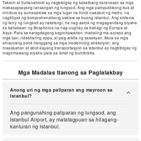
Taksim at Sultanahmet ay nagbibigay ng kakaibang karanasan sa mga
makasaysayang lansangan ng lungsod. Ang mga pampublikong bus at
minibus ay sumasaklaw sa mga lugar na hindi naaabot ng metro, na
nagtitiyak ng komprehensibong saklaw sa buong Istanbul. Ang sistema
ng ferry ng lungsod ay natatangi, na nag-aalok ng magagandang biyahe
sa kahabaan ng Bosphorus na nag-uugnay sa bahagi ng Europa at
Asya. Para sa karagdagang kaginhawahan, madaling ma-access ang
mga taxi, ridesharing apps, at pag-arkila ng sasakyan. Mula sa mga
sinaunang pook hanggang sa mga modernong atraksiyon, ang
maaasahan at abot-kayang transportasyon sa Istanbul ay nagbibigay ng
maginhawang biyahe para sa lahat ng bumibisita.
Mga Madalas Itanong sa Paglalakbay
Anong uri ng mga paliparan ang mayroon sa
Istanbul?
Ang pangunahing paliparan ng lungsod, ang
Istanbul Airport, ay matatagpuan sa hilagang-
kanluran ng Istanbul.