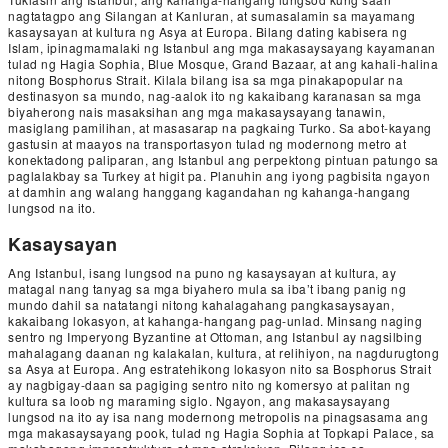
nagtatagpo ang Silangan at Kanluran, at sumasalamin sa mayamang
kasaysayan at kultura ng Asya at Europa. Bilang dating kabisera ng
Islam, ipinagmamalaki ng Istanbul ang mga makasaysayang kayamanan
tulad ng Hagia Sophia, Blue Mosque, Grand Bazaar, at ang kahali-halina
nitong Bosphorus Strait. Kilala bilang isa sa mga pinakapopular na
destinasyon sa mundo, nag-aalok ito ng kakaibang karanasan sa mga
biyaherong nais masaksihan ang mga makasaysayang tanawin,
masiglang pamilihan, at masasarap na pagkaing Turko. Sa abot-kayang
gastusin at maayos na transportasyon tulad ng modernong metro at
konektadong paliparan, ang Istanbul ang perpektong pintuan patungo sa
paglalakbay sa Turkey at higit pa. Planuhin ang iyong pagbisita ngayon
at damhin ang walang hanggang kagandahan ng kahanga-hangang
lungsod na ito.
Kasaysayan
Ang Istanbul, isang lungsod na puno ng kasaysayan at kultura, ay
matagal nang tanyag sa mga biyahero mula sa iba’t ibang panig ng
mundo dahil sa natatangi nitong kahalagahang pangkasaysayan,
kakaibang lokasyon, at kahanga-hangang pag-unlad. Minsang naging
sentro ng Imperyong Byzantine at Ottoman, ang Istanbul ay nagsilbing
mahalagang daanan ng kalakalan, kultura, at relihiyon, na nagdurugtong
sa Asya at Europa. Ang estratehikong lokasyon nito sa Bosphorus Strait
ay nagbigay-daan sa pagiging sentro nito ng komersyo at palitan ng
kultura sa loob ng maraming siglo. Ngayon, ang makasaysayang
lungsod na ito ay isa nang modernong metropolis na pinagsasama ang
mga makasaysayang pook, tulad ng Hagia Sophia at Topkapi Palace, sa