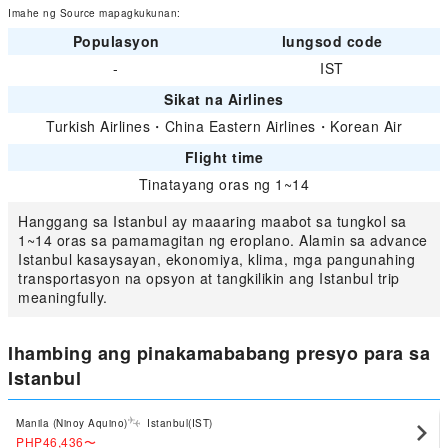
Imahe ng Source mapagkukunan:
Populasyon
lungsod code
-
IST
Sikat na Airlines
Turkish Airlines
・
China Eastern Airlines
・
Korean Air
Flight time
Tinatayang oras ng 1~14
Hanggang sa Istanbul ay maaaring maabot sa tungkol sa
1~14 oras sa pamamagitan ng eroplano. Alamin sa advance
Istanbul kasaysayan, ekonomiya, klima, mga pangunahing
transportasyon na opsyon at tangkilikin ang Istanbul trip
meaningfully.
Ihambing ang pinakamababang presyo para sa
Istanbul
Manila (Ninoy Aquino)
Istanbul(IST)
PHP46,436
〜