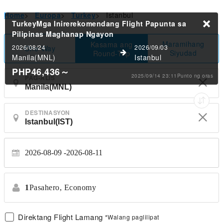
Home
>
Europa
>
Turkey
>
Istanbul
TurkeyMga Inirerekomendang Flight Papunta sa
Pilipinas
Maghanap Ngayon
Maramihang
Kasama ang
2026/08/24
2026/09/03
One-Way
Siyudad
Round-Trip
Manila(MNL)
Istanbul
PHP46,436
～
2025/09/14 23:11Punto ng oras
PAG-ALIS
DESTINASYON
2026-08-09
2026-08-11
1
Pasahero,
Economy
Direktang Flight Lamang
*Walang paglilipat