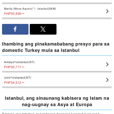
Manila (Ninoy Aquino)
Istanbul(SAW)
PHP50,956
〜
Ihambing ang pinakamababang presyo para sa
domestic Turkey mula sa Istanbul
Antalya
Istanbul(IST)
PHP30,771
〜
Izmir
Istanbul(IST)
PHP34,312
〜
Istanbul, ang sinaunang kabisera ng Islam na
nag-uugnay sa Asya at Europa
Tuklasin ang Istanbul, ang kahanga-hangang lungsod kung saan