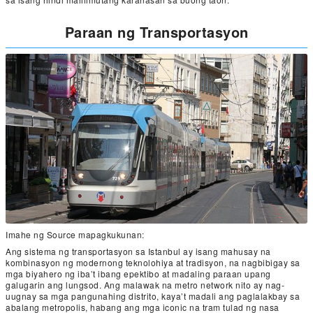
Paraan ng Transportasyon
Imahe ng Source mapagkukunan:
Ang sistema ng transportasyon sa Istanbul ay isang mahusay na
kombinasyon ng modernong teknolohiya at tradisyon, na nagbibigay sa
mga biyahero ng iba’t ibang epektibo at madaling paraan upang
galugarin ang lungsod. Ang malawak na metro network nito ay nag-
uugnay sa mga pangunahing distrito, kaya’t madali ang paglalakbay sa
abalang metropolis, habang ang mga iconic na tram tulad ng nasa