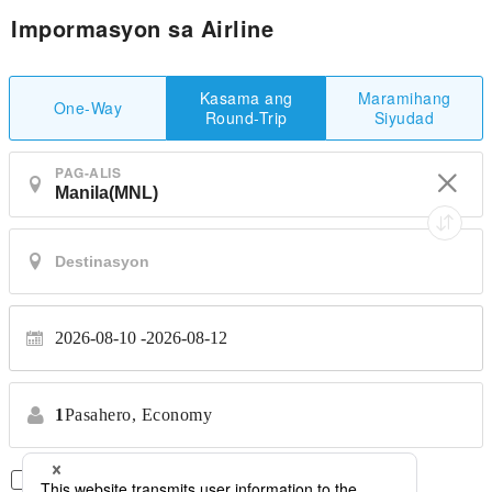
Impormasyon sa Airline
Maramihang
Kasama ang
One-Way
Siyudad
Round-Trip
PAG-ALIS
2026-08-10
2026-08-12
1
Pasahero,
Economy
Direktang Flight Lamang
*Walang paglilipat