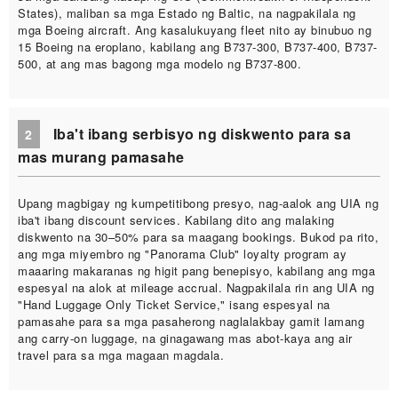
States), maliban sa mga Estado ng Baltic, na nagpakilala ng
mga Boeing aircraft. Ang kasalukuyang fleet nito ay binubuo ng
15 Boeing na eroplano, kabilang ang B737-300, B737-400, B737-
500, at ang mas bagong mga modelo ng B737-800.
Iba't ibang serbisyo ng diskwento para sa
2
mas murang pamasahe
Upang magbigay ng kumpetitibong presyo, nag-aalok ang UIA ng
iba't ibang discount services. Kabilang dito ang malaking
diskwento na 30–50% para sa maagang bookings. Bukod pa rito,
ang mga miyembro ng "Panorama Club" loyalty program ay
maaaring makaranas ng higit pang benepisyo, kabilang ang mga
espesyal na alok at mileage accrual. Nagpakilala rin ang UIA ng
"Hand Luggage Only Ticket Service," isang espesyal na
pamasahe para sa mga pasaherong naglalakbay gamit lamang
ang carry-on luggage, na ginagawang mas abot-kaya ang air
travel para sa mga magaan magdala.