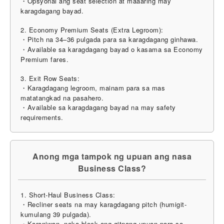
・Opsyonal ang seat selection at maaaring may
karagdagang bayad.
2. Economy Premium Seats (Extra Legroom):
・Pitch na 34–36 pulgada para sa karagdagang ginhawa.
・Available sa karagdagang bayad o kasama sa Economy
Premium fares.
3. Exit Row Seats:
・Karagdagang legroom, mainam para sa mas
matatangkad na pasahero.
・Available sa karagdagang bayad na may safety
requirements.
Anong mga tampok ng upuan ang nasa
Business Class?
1. Short-Haul Business Class:
・Recliner seats na may karagdagang pitch (humigit-
kumulang 39 pulgada).
・Karaniwan, naka-block ang gitnang upuan para sa