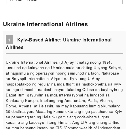
Ukraine International Airlines
Kyiv-Based Airline: Ukraine International
1
Airlines
Ukraine International Airlines (UIA) ay itinatag noong 1991,
kasunod ng kalayaan ng Ukraine mula sa dating Unyong Sobyet,
at nagsimula ng operasyon noong sumunod na taon. Nakabase
sa Boryspil International Airport sa Kyiv, ang UIA ay
nagpapatakbo ng regular na mga flight na nagkokonekta sa Kyiv
sa mga domestic na destinasyon tulad ng Odesa sa baybayin ng
Dagat Itim, gayundin sa mga internasyonal na lungsod sa
Kanlurang Europa, kabilang ang Amsterdam, Paris, Vienna,
Rome, Athens, at Helsinki, na may kabuuang humigit-kumulang
30 destinasyon. Maaaring kumonekta ang mga pasahero sa Kyiv
sa pamamagitan ng Helsinki gamit ang code-share flights
kasama ang kasosyo nitong Finnair. Ang UIA ang unang airline
sa mga bansang kasapi ng CIS (Commonwealth of Independent