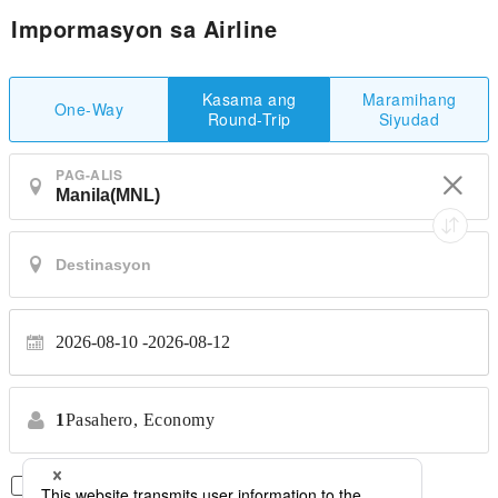
Impormasyon sa Airline
Maramihang
Kasama ang
One-Way
Siyudad
Round-Trip
PAG-ALIS
2026-08-10
2026-08-12
1
Pasahero,
Economy
Direktang Flight Lamang
*Walang paglilipat