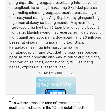
pang mga site ng pagpapareserba ng internasyonal
na paglipad, kaya maginhawa ang Skyticket para sa
mga huling minutong pagpapareserba para sa mga
internasyonal na flight. Ang Skyticket ay ginagamit ng
mga manlalakbay sa buong mundo. Mayroon itong
track record na higit sa 10 taon bilang isang discount
flight site. Maginhawang magreserba ng mga discount
flight gamit ang app, na na-download nang 23 milyong
beses, at ginagamit ng maraming tao. Bilang
karagdagan sa mga internasyonal na flight,
tumatanggap din ang Skyticket ng mga reserbasyon
para sa mga domestic one-way at round-trip na flight,
reservation sa hotel, domestic tour, WiFi sa ibang
bansa, express bus, at rental car.