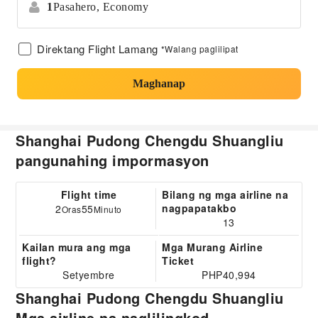
1
Pasahero,
Economy
Direktang Flight Lamang
*Walang paglilipat
Maghanap
Shanghai Pudong Chengdu Shuangliu
pangunahing impormasyon
Flight time
Bilang ng mga airline na
nagpapatakbo
2
55
Oras
Minuto
13
Kailan mura ang mga
Mga Murang Airline
flight?
Ticket
Setyembre
PHP40,994
Shanghai Pudong Chengdu Shuangliu
Mga airline na naglilingkod