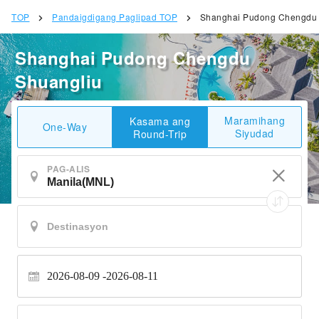
TOP
Pandaigdigang Paglipad TOP
Shanghai Pudong Chengdu 
Shanghai Pudong Chengdu
Shuangliu
Maramihang
Kasama ang
One-Way
Siyudad
Round-Trip
PAG-ALIS
2026-08-09
2026-08-11